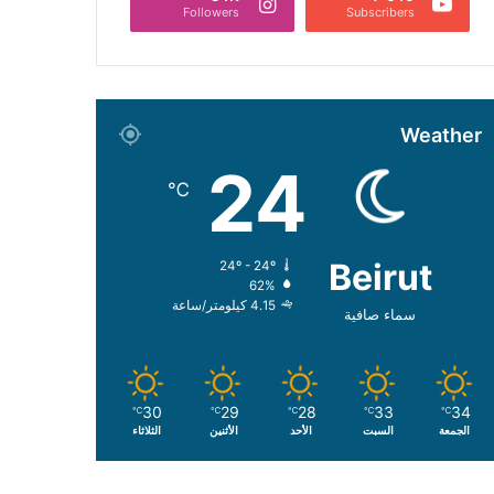
Followers
Subscribers
Weather
24
℃
Beirut
24º - 24º
62%
4.15 كيلومتر/ساعة
سماء صافية
30
29
28
33
34
℃
℃
℃
℃
℃
الجمعة
السبت
الأحد
الأثنين
الثلاثاء