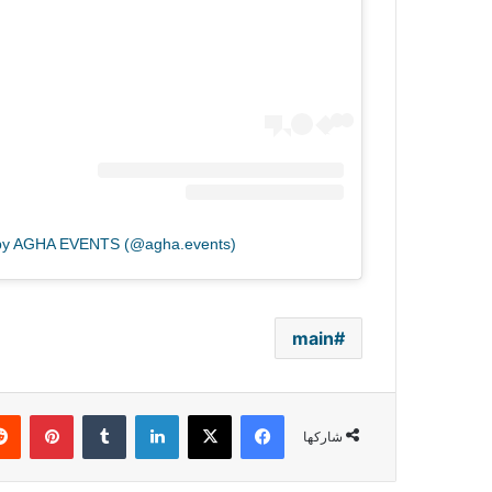
 by AGHA EVENTS (@agha.events)
main
فيسبوك
‫X
لينكدإن
بينتي
شاركها