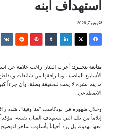
استهداف ابنه
يونيو 7, 2026
فيسبوك
‫X
لينكدإن
بينتيريست
متابعة بتجــرد:
أعرب الفنان راغب علامة عن استي
الأسابيع الماضية، وما رافقها من شائعات ومقاطع 
ما يتم نشره لا يمت للحقيقة بصلة، وأن جزءاً كبير
الاصطناعي.
وخلال ظهوره في بودكاست “منا وفينا”، شدد راغب 
إيلاماً من تلك التي تستهدف الفنان نفسه، مؤكداً
معها بهدوء، بل يرد أحياناً بأسلوب ساخر لتوضيح 