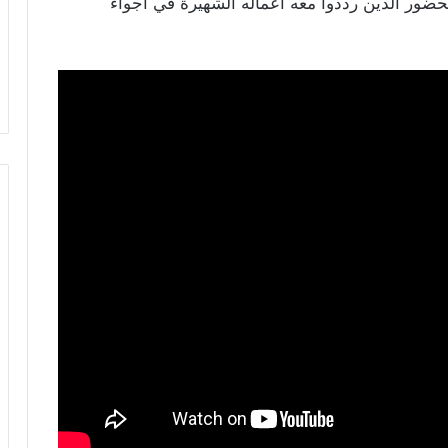
لحضور الذين رددوا معه أعماله الشهيرة في أجواء