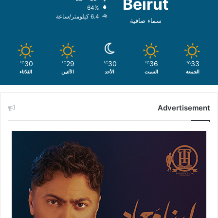
Beirut
64%
6.4 كيلومتر/ساعة
سماء صافية
30
29
30
36
33
℃
℃
℃
℃
℃
الجمعة
السبت
الأحد
الأثنين
الثلاثاء
Advertisement