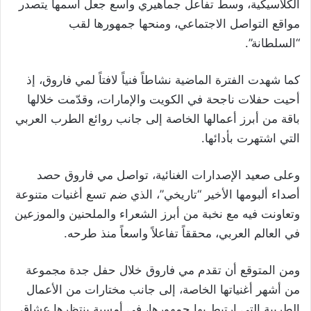
الكلاسيكية، وسط تفاعل جماهيري واسع جعل اسمها يتصدر
مواقع التواصل الاجتماعي، ومنحها جمهورها لقب
“السلطانة”.
كما شهدت الفترة الماضية نشاطاً فنياً لافتاً لمي فاروق، إذ
أحيت حفلات ناجحة في الكويت والإمارات، وقدّمت خلالها
باقة من أبرز أعمالها الخاصة إلى جانب روائع الطرب العربي
التي اشتهرت بأدائها.
وعلى صعيد الإصدارات الغنائية، تواصل مي فاروق حصد
أصداء ألبومها الأخير “تاريخي”، الذي ضم تسع أغنيات متنوعة
وتعاونت فيه مع نخبة من أبرز الشعراء والملحنين والموزعين
في العالم العربي، محققاً تفاعلاً واسعاً منذ طرحه.
ومن المتوقع أن تقدم مي فاروق خلال حفل جدة مجموعة
من أشهر أغنياتها الخاصة، إلى جانب مختارات من الأعمال
الطربية التي ارتبط بها جمهورها، في أمسية ينتظرها عشاق