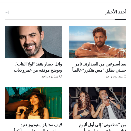
أجدد الأخبار
بعد أسبوعين من الصدارة.. تامر
وائل جسار ينتقد “لولا البنات”..
حسني يطلق “مش هتكرر” عالمياً
ويوضح موقفه من عمرو دياب
منذ يوم واحد
منذ يوم واحد
من “خطفوني” إلى أول ألبوم
لايف ستايلز ستوديوز تعيد
غنائي.. جنا عمرو دياب تبدأ
رومانسية السبعينيات مع آلاء أيوب