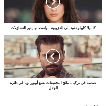
العزوبية..
وانفصالها
يثير
التساؤلات
كاميلا كابيلو تعود إلى العزوبية.. وانفصالها يثير التساؤلات
صدمة
في
تركيا..
نتائج
التحقيقات
تضع
أونور
تونا
في
دائرة
صدمة في تركيا.. نتائج التحقيقات تضع أونور تونا في دائرة
الجدل
الجدل