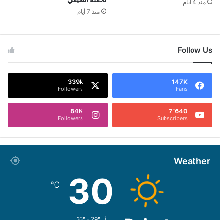
منذ 4 أيام
منذ 7 أيام
Follow Us
339k
147K
Followers
Fans
84K
7٬640
Followers
Subscribers
Weather
30
℃
33º - 29º