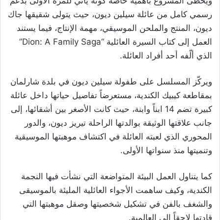
ويحظى المشروع بأهمية خاصة كونه يأتي للمرة الأولى بدعم
رسمي كامل من عائلة سيلين ديون، حيث يتولى شقيقها جاك
ديون، المنتج والملحن الموسيقي، مهمة الإنتاج، فيما يستند
العمل إلى كتاب السيرة العائلية “Dion: A Family Saga”
الذي ألّفه أحد أفراد العائلة.
ويركّز المسلسل على طفولة سيلين ديون في بلدة شارلمان
بمقاطعة كيبيك الكندية، مستعرضاً تفاصيل حياتها داخل عائلة
كبيرة تضم 14 ابناً وابنة، حيث كانت الأصغر بين أشقائها، إلى
جانب علاقتها الوثيقة بوالدتها الراحلة تيريز ديون، والدور
المحوري الذي لعبته العائلة في اكتشاف موهبتها الموسيقية
وتنميتها منذ سنواتها الأولى.
كما يتناول العمل البيئة المتواضعة التي نشأت فيها النجمة
الكندية، وكيف ساهمت الأجواء العائلية المليئة بالموسيقى
والشغف بالفن في تشكيل شخصيتها وصقل موهبتها التي
قادتها لاحقاً إلى العالمية.