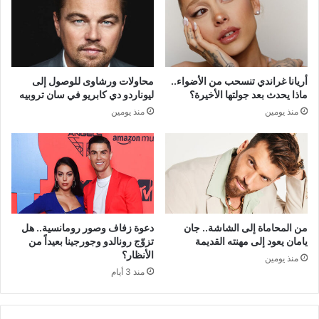
أريانا غراندي تنسحب من الأضواء..
محاولات ورشاوى للوصول إلى
ماذا يحدث بعد جولتها الأخيرة؟
ليوناردو دي كابريو في سان تروبيه
منذ يومين
منذ يومين
من المحاماة إلى الشاشة.. جان
دعوة زفاف وصور رومانسية.. هل
يامان يعود إلى مهنته القديمة
تزوّج رونالدو وجورجينا بعيداً من
الأنظار؟
منذ يومين
منذ 3 أيام