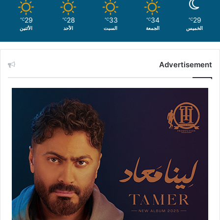
29
28
33
34
29
℃
℃
℃
℃
℃
الخميس
الجمعة
السبت
الأحد
الأثنين
Advertisement