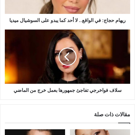
كما
يبدو
على
السوشيال
ريهام حجاج: في الواقع.. لا أحد كما يبدو على السوشيال ميديا
ميديا
سلاف
فواخرجي
تفاجئ
جمهورها
بعمل
خرج
من
الماضي
سلاف فواخرجي تفاجئ جمهورها بعمل خرج من الماضي
مقالات ذات صلة