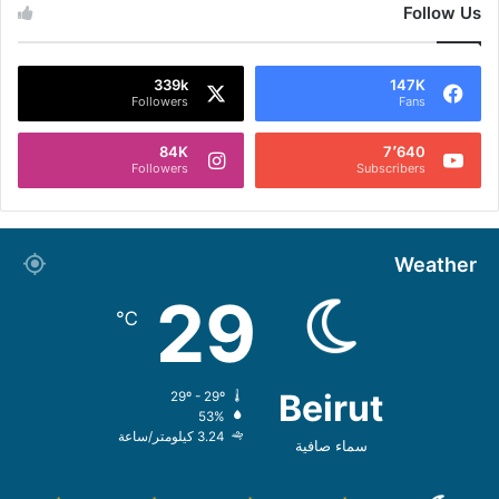
Follow Us
339k
147K
Followers
Fans
84K
7٬640
Followers
Subscribers
Weather
29
℃
Beirut
29º - 29º
53%
3.24 كيلومتر/ساعة
سماء صافية