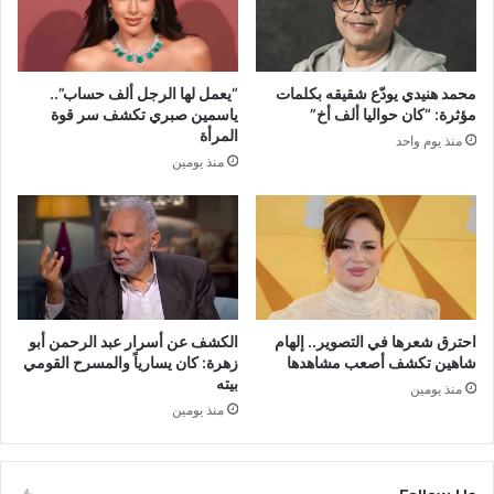
محمد هنيدي يودّع شقيقه بكلمات
“يعمل لها الرجل ألف حساب”..
مؤثرة: “كان حواليا ألف أخ”
ياسمين صبري تكشف سر قوة
المرأة
منذ يوم واحد
منذ يومين
احترق شعرها في التصوير.. إلهام
الكشف عن أسرار عبد الرحمن أبو
شاهين تكشف أصعب مشاهدها
زهرة: كان يسارياً والمسرح القومي
بيته
منذ يومين
منذ يومين