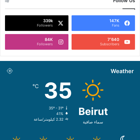
Follow Us
339k
147K
Followers
Fans
84K
7٬640
Followers
Subscribers
Weather
35
℃
Beirut
35º - 31º
41%
2.32 كيلومتر/ساعة
سماء صافية