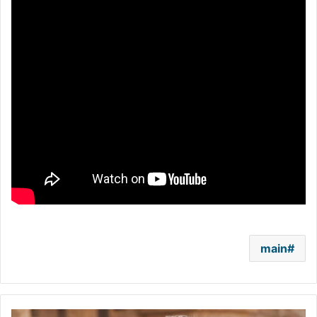
main
تصعيد