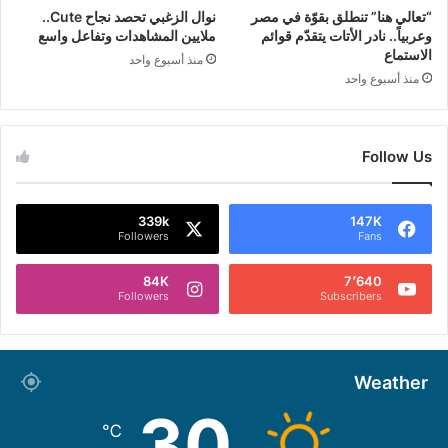
“تعالي هنا” تنطلق بقوّة في مصر
نوال الزغبي تحصد نجاح Cute..
وعربياً.. نادر الأتات يتقدّم قوائم
ملايين المشاهدات وتفاعل واسع
الاستماع
منذ أسبوع واحد
منذ أسبوع واحد
Follow Us
339k
147K
Followers
Fans
84K
7٬640
Followers
Subscribers
Weather
30
℃