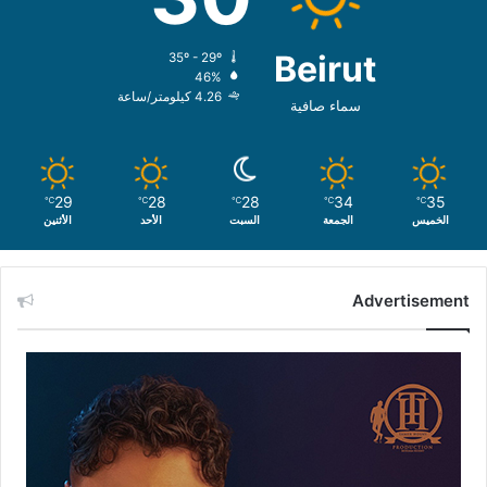
Beirut
35º - 29º
46%
4.26 كيلومتر/ساعة
سماء صافية
29
28
28
34
35
℃
℃
℃
℃
℃
الخميس
الجمعة
السبت
الأحد
الأثنين
Advertisement