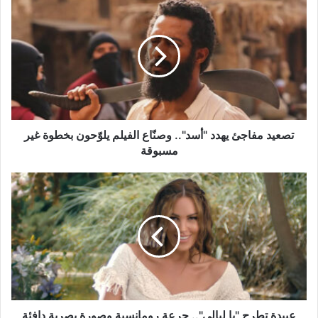
مفاجئ
يهدد
"أسد"..
وصنّاع
الفيلم
يلوّحون
بخطوة
غير
مسبوقة
تصعيد مفاجئ يهدد "أسد".. وصنّاع الفيلم يلوّحون بخطوة غير
مسبوقة
عبيدة
تطرح
"يا
ليالي"..
جرعة
رومانسية
وصورة
بصرية
دافئة
عبيدة تطرح "يا ليالي".. جرعة رومانسية وصورة بصرية دافئة