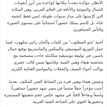
الأنظار، مؤكدة مجدداً مكانتها كواحدة من أبرز أيقونات
الجمال والموضة والأناقة في العالم العربي، وهي المكانة
التي كرّستها على مدار سنوات طويلة، ليس فقط كنجمة
غناء، بل كاسم يمتلك حضوراً استثنائياً على مستوى الصورة
والتأثير الجماهيري.
أغنية “شو المطلوب” من كلمات وألحان رامي شلهوب، فيما
حمل التوزيع الموسيقي والميكس والماسترينغ توقيع جمال
ياسين، في توليفة موسيقية متكاملة جاءت منسجمة مع
شخصية هيفاء وهبي الفنية، وقدّمتها ضمن قالب عصري
يواكب أجواء الصيف والحفلات والمواسم الغنائية الكبرى.
وتعيش هيفاء وهبي فترة من النشاط الفني المكثف، بعدما
أحيت مؤخراً حفلاً ضخماً في مصر شهد حضوراً جماهيرياً
واسعاً وتفاعلاً لافتاً، في مشهد عكس حجم شعبيتها المستمرة
وحضورها القوي على الساحة الفنية العربية.