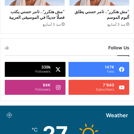
“مش هتكرر”.. تامر حسني يطلق
“مش هتكرر”.. تامر حسني يكتب
ألبوم الموسم
فصلًا جديدًا في الموسيقى العربية
منذ 3 أسابيع
منذ 3 أسابيع
Follow Us
339k
147K
Followers
Fans
84K
7٬640
Followers
Subscribers
Weather
27
℃