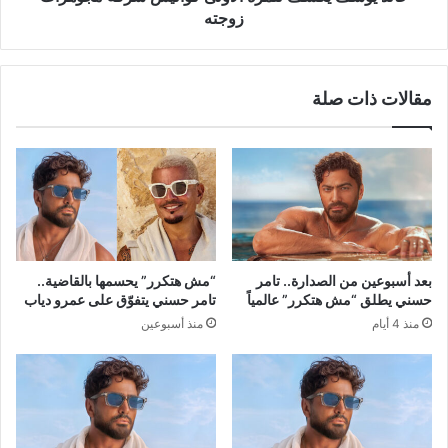
زوجته
مقالات ذات صلة
بعد أسبوعين من الصدارة.. تامر
“مش هتكرر” يحسمها بالقاضية..
حسني يطلق “مش هتكرر” عالمياً
تامر حسني يتفوّق على عمرو دياب
منذ 4 أيام
منذ أسبوعين