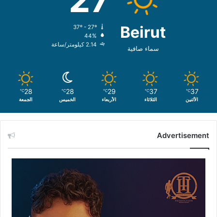
Beirut
37º - 27º
44%
2.14 كيلومتر/ساعة
سماء صافية
28
28
29
37
37
℃
℃
℃
℃
℃
الأثنين
الثلاثاء
الأربعاء
الخميس
الجمعة
Advertisement