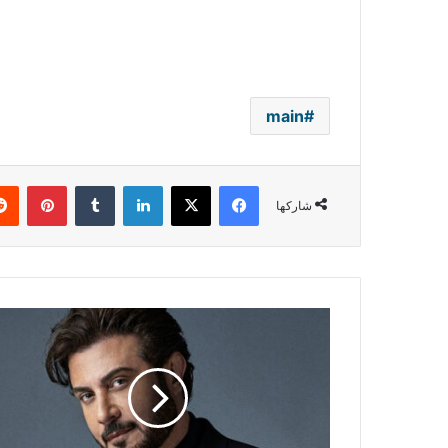
main
فيسبوك
‫X
لينكدإن
بينتي
شاركها
ماجد
المهندس
يكشف
ملامح
الجزء
الثاني
من