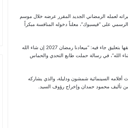
ته لعمله الرمضاني الجديد المقرر عرضه خلال موسم
ابه الرسمي على “فيسبوك”، معلناً دخوله المنافسة مبكراً
ونشر العوضي صورة عبر حسابه الشخصي، وأرفقها بتعليق جاء فيه: “ميعادنا رمضان 2027 إن شاء الله
اء الله”، في رسالة حملت طابع التحدي والحماس
أفلامه السينمائية شمشون ودليلة، والذي يشاركه
من تأليف محمود حمدان وإخراج رؤوف السيد.