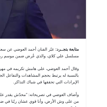
متابعة بتجــرد:
عبّر الفنان أحمد العوضي عن سعا
مسلسل علي كلاي، والذي عُرض ضمن موسم رمضان 2026 وحقق تفاعلاً واسعاً بين
وقال أحمد العوضي، على هامش تكريمه في مهرجان 
بالنسبة له يرتبط بحجم المشاهدات والتفاعل الجما
الإيرادات التي تحققها في شباك التذاكر.
وأضاف العوضي في تصريحاته: “محدّش يقدر عليَّ 
من على وش الأرض، وأنا قوي عشان ربّنا في ضهر