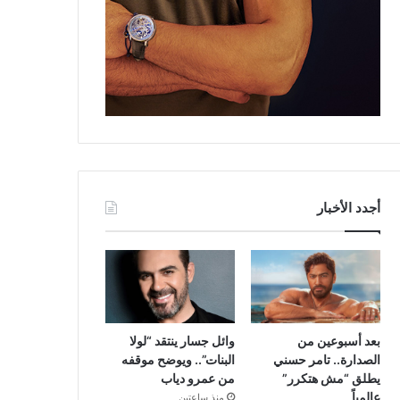
أجدد الأخبار
بعد أسبوعين من
وائل جسار ينتقد “لولا
الصدارة.. تامر حسني
البنات”.. ويوضح موقفه
يطلق “مش هتكرر”
من عمرو دياب
عالمياً
منذ ساعتين