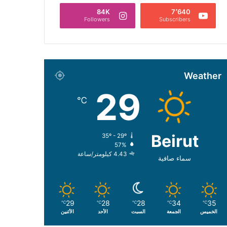
84K
7٬640
Followers
Subscribers
Weather
29
℃
Beirut
35º - 29º
57%
4.43 كيلومتر/ساعة
سماء صافية
29
28
28
34
35
℃
℃
℃
℃
℃
الخميس
الجمعة
السبت
الأحد
الأثنين