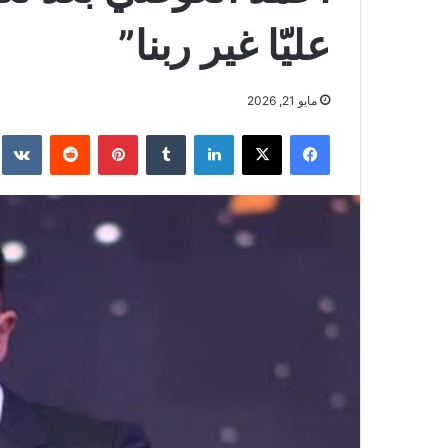
عليّا غير ربنا”
مايو 21, 2026
فيسبوك
‫X
لينكدإن
بينتيريست