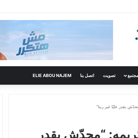
جتمع
تصويت
اتصل بنا
ELIE ABOU NAJEM
ّش يقدر عليّا غير ربنا”
ريمه: “محدّش يقدر