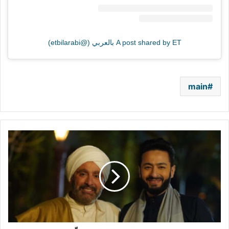
A post shared by ET بالعربي (@etbilarabi)
main
حمادة
هلال
يحسم
مصير
“المداح
7”..
ويعلّق
على
تعاونه