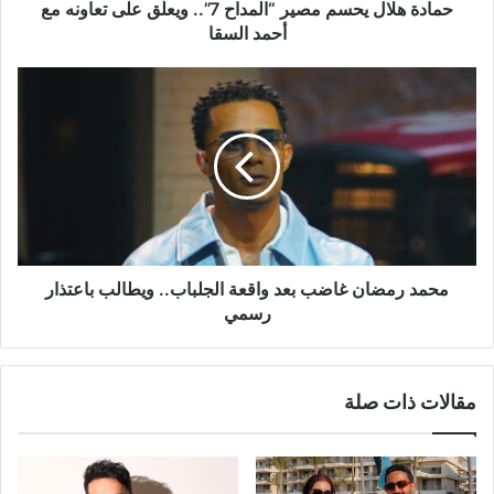
مع
حمادة هلال يحسم مصير “المداح 7”.. ويعلّق على تعاونه مع
أحمد
أحمد السقا
السقا
محمد
رمضان
غاضب
بعد
واقعة
الجلباب..
ويطالب
باعتذار
رسمي
محمد رمضان غاضب بعد واقعة الجلباب.. ويطالب باعتذار
رسمي
مقالات ذات صلة