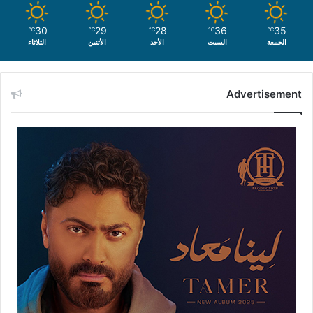
30
29
28
36
35
℃
℃
℃
℃
℃
الجمعة
السبت
الأحد
الأثنين
الثلاثاء
Advertisement