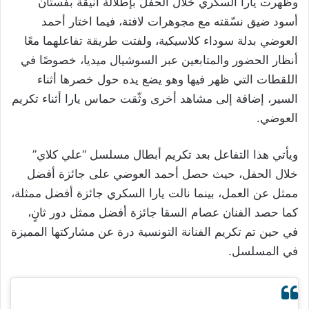
وظهرت يارا السكري خلال الحفل بإطلالة أنيقة بفستان
أسود ضيق نسّقته مع مجوهرات لافتة، فيما اختار أحمد
العوضي بدلة سوداء كلاسيكية، ولفتت طريقة تفاعلهما معًا
أنظار الحضور والمتابعين عبر السوشيال ميديا، خصوصًا في
اللقطات التي ظهر فيها وهو يضع يده حول خصرها أثناء
السير، إضافة إلى مشاهد أخرى وثّقت حماس يارا أثناء تكريم
العوضي.
ويأتي هذا التفاعل بعد تكريم أبطال مسلسل “علي كلاي”
خلال الحفل، حيث حصل أحمد العوضي على جائزة أفضل
ممثل عن العمل، بينما نالت يارا السكري جائزة أفضل ممثلة،
كما حصد الفنان عصام السقا جائزة أفضل ممثل دور ثانٍ،
في حين تم تكريم الفنانة التونسية درة عن مشاركتها المميزة
في المسلسل.