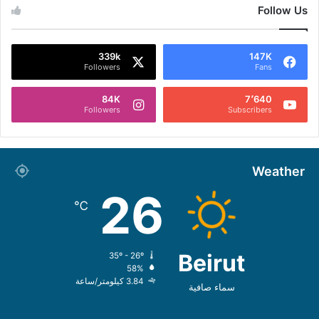
Follow Us
339k
147K
Followers
Fans
84K
7٬640
Followers
Subscribers
Weather
26
℃
Beirut
35º - 26º
58%
3.84 كيلومتر/ساعة
سماء صافية