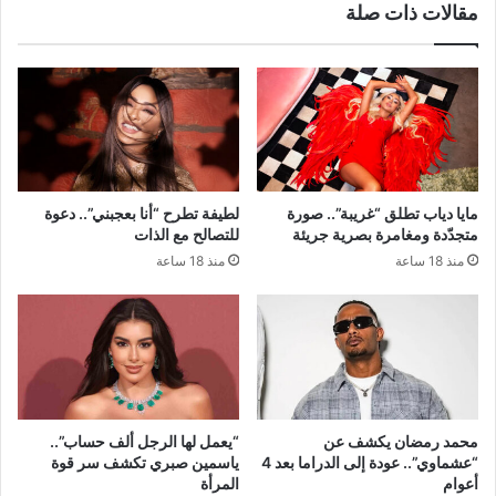
مقالات ذات صلة
مايا دياب تطلق “غريبة”.. صورة
لطيفة تطرح “أنا بعجبني”.. دعوة
متجدّدة ومغامرة بصرية جريئة
للتصالح مع الذات
منذ 18 ساعة
منذ 18 ساعة
محمد رمضان يكشف عن
“يعمل لها الرجل ألف حساب”..
“عشماوي”.. عودة إلى الدراما بعد 4
ياسمين صبري تكشف سر قوة
أعوام
المرأة