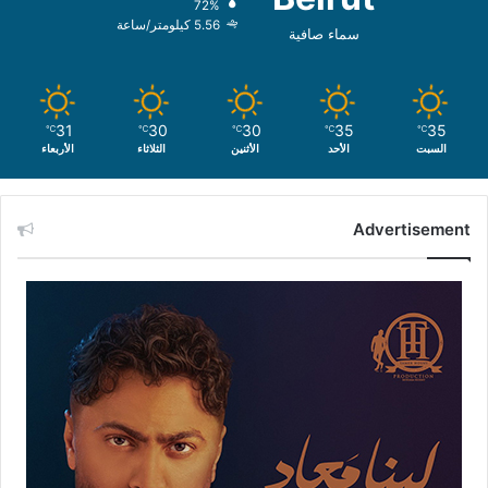
72%
5.56 كيلومتر/ساعة
سماء صافية
31
30
30
35
35
℃
℃
℃
℃
℃
السبت
الأحد
الأثنين
الثلاثاء
الأربعاء
Advertisement