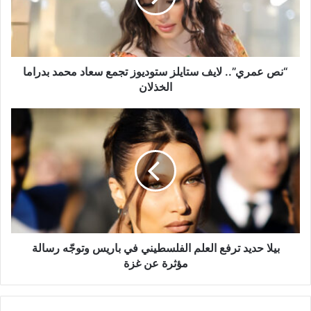
تجمع
سعاد
محمد
بدراما
الخذلان
“نص عمري”.. لايف ستايلز ستوديوز تجمع سعاد محمد بدراما
الخذلان
بيلا
حديد
ترفع
العلم
الفلسطيني
في
باريس
وتوجّه
رسالة
مؤثرة
بيلا حديد ترفع العلم الفلسطيني في باريس وتوجّه رسالة
عن
مؤثرة عن غزة
غزة