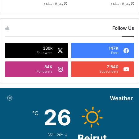
منذ 18 ساعة
منذ 18 ساعة
Follow Us
339k
147K
Followers
Fans
84K
7٬640
Followers
Subscribers
Weather
26
℃
Beirut
35º - 26º