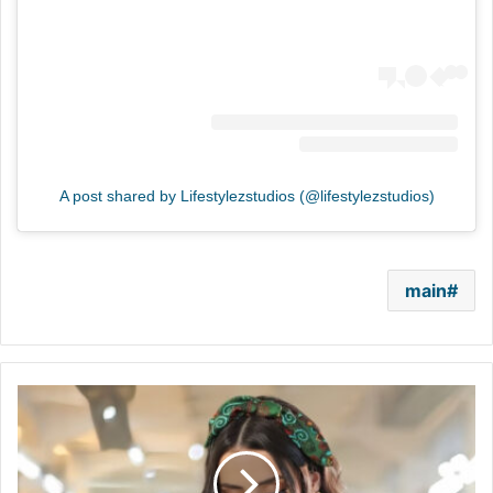
A post shared by Lifestylezstudios (@lifestylezstudios)
main
“نص
عمري”..
لايف
ستايلز
ستوديوز