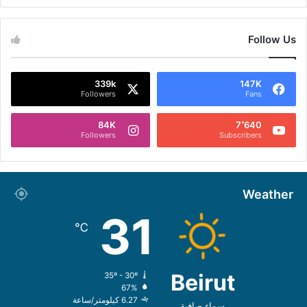
Follow Us
339k
147K
Followers
Fans
84K
7٬640
Followers
Subscribers
Weather
31
℃
Beirut
35º - 30º
67%
6.27 كيلومتر/ساعة
سماء صافية