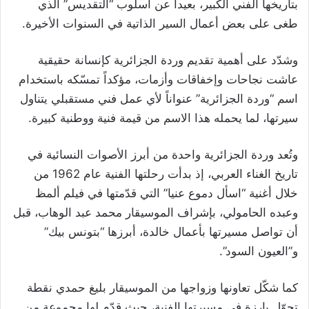
بتاريخها الفني الكبير، بعيداً عن أسلوب “التقديس” الذي
طغى على بعض أعمال السير الذاتية في السنوات الأخيرة.
وشدّد على أهمية تقديم وردة الجزائرية كإنسانة حقيقية
عاشت نجاحات وإخفاقات وأزمات، مؤكداً تمسّكه باستخدام
اسم “وردة الجزائرية” عنواناً لأي عمل فني مستقبلي يتناول
سيرتها، لما يحمله هذا الاسم من قيمة فنية ووطنية كبيرة.
وتُعد وردة الجزائرية واحدة من أبرز الأصوات النسائية في
تاريخ الغناء العربي، إذ بدأت رحلتها الفنية عام 1962 من
خلال أغنية “اسأل دموع عنيا” التي قدّمتها في فيلم ألمظ
وعبده الحامولي، بإشراف الموسيقار محمد عبد الوهاب، قبل
أن تواصل مسيرتها بأعمال خالدة، أبرزها “بتونس بيك”
و”العيون السود”.
كما شكّل تعاونها وزواجها من الموسيقار بليغ حمدي نقطة
تحوّل بارزة في مسيرتها الفنية، حيث قدّم لها مجموعة من