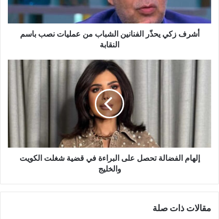
عمليات
نصب
باسم
النقابة
أشرف زكي يحذّر الفنانين الشباب من عمليات نصب باسم
النقابة
إلهام
الفضالة
تحصل
على
البراءة
في
قضية
شغلت
الكويت
والخليج
إلهام الفضالة تحصل على البراءة في قضية شغلت الكويت
والخليج
مقالات ذات صلة