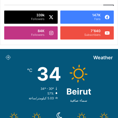
339k
147K
Followers
Fans
84K
7٬640
Followers
Subscribers
Weather
34
℃
Beirut
34º - 30º
57%
5.03 كيلومتر/ساعة
سماء صافية