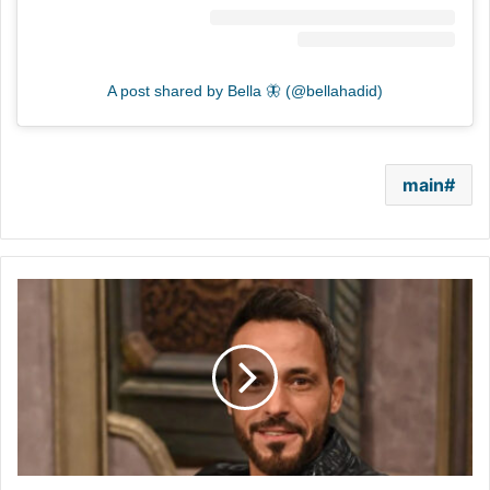
A post shared by Bella 🦋 (@bellahadid)
main
يوسف
الشريف
يكشف
كواليس
“فن
الحرب”..
القلق
رافقه
طوال