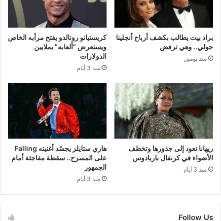
براد بيت يطالب بكشف أرباح أنجلينا
كريستيانو رونالدو يفتح مرأبه الخاص
جولي.. وهي ترفض
ويستعرض “ألعابه” بملايين
الدولارات
منذ يومين
منذ 3 أيام
ريهانا تعود إلى جذورها وتخطف
هاري ستايلز يجسّد أغنيته Falling
الأضواء في كرنفال باربادوس
على المسرح.. سقطة مفاجئة أمام
الجمهور
منذ 3 أيام
منذ 3 أيام
Follow Us