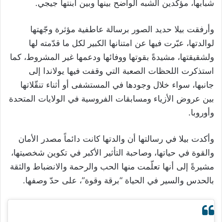
شبابها، مؤكدين الشبه الواضح بينها وبين ابنتها جيجي.
وأرفقت بيلا حديد الصور برسالة عاطفية مؤثرة وجّهتها
لوالدتها، عبّرت فيها عن امتنانها الكبير لكل ما قدّمته لها
ولشقيقتها، مشيدةً بقوتها ووفائها ودعمها غير المشروط، كما
استذكرت اللحظات الصعبة التي وقفت فيها يولاندا إلى
جانبها، سواء خلال وجودها في المستشفى أو أثناء تنقّلاتها
بين عروض الأزياء ومسابقات الفروسية في الولايات المتحدة
وأوروبا.
وأكدت بيلا في رسالتها أن والدتها كانت دائماً مصدر الأمان
والقوة في حياتها، وصاحبة التأثير الأكبر في تكوين شخصيتها،
مشيرةً إلى أنها تعلّمت منها الحب والرحمة والانضباط والثقة
بالحدس والسير في الحياة “برقة وقوة”، على حدّ وصفها.