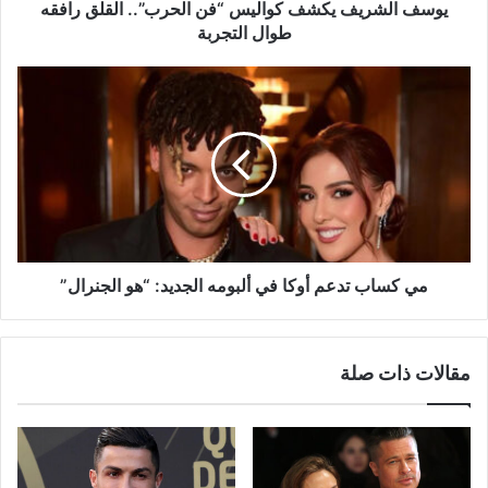
التجربة
يوسف الشريف يكشف كواليس “فن الحرب”.. القلق رافقه
طوال التجربة
مي
كساب
تدعم
أوكا
في
ألبومه
الجديد:
“هو
الجنرال”
مي كساب تدعم أوكا في ألبومه الجديد: “هو الجنرال”
مقالات ذات صلة