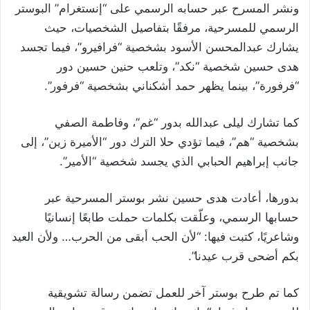
ونشر المسرح عبر حسابه الرسمي على “إنستغرام” البوستر
الرسمي للمسرحية، مرفقًا بتفاصيل الشخصيات، حيث
يشارك عبدالمحسن الأسود بشخصية “فرافيرو”، فيما تجسد
هدى حسين شخصية “نكد”، وتلعب حنين حسين دور
“فرفورة”، بينما يظهر حمد أشكناني بشخصية “فرفور”.
كما تشارك ليلى عبدالله بدور “غم”، وفاطمة الصفي
بشخصية “هم”، فيما تؤدي حلا الترك دور “الأميرة زين”، إلى
جانب إبراهيم الحبابي الذي يجسد شخصية “الأمير”.
بدورها، أعادت هدى حسين نشر بوستر المسرحية عبر
حسابها الرسمي، وعلّقت بكلمات حملت طابعًا إنسانيًا
وشاعريًا، كتبت فيها: “لأن الحب أبقى من الحرب… ولأن العيد
بكم أضحى قرب عيدنا”.
كما تم طرح بوستر آخر للعمل تضمن رسالة تشويقية