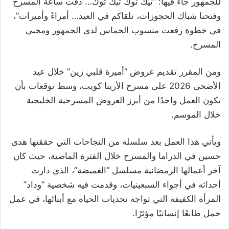
للجمهور جاء فيها: “تيك توك تيك توك… دقت ساعة المسرح
وفتحنا شباك الحجوزات، نلقاكم في العيد… أمراءً وأميرات”،
في خطوة رفعت منسوب الحماس لدى الجمهور ومحبي
المسرح.
ومن المقرر تقديم عروض “أميرة قلبي زين” خلال عيد
الأضحى 2026 على مسرح الأرينا كويت، وسط توقعات بأن
يكون العمل واحدًا من أبرز العروض المسرحية الخليجية
خلال الموسم.
ويأتي هذا العمل بعد سلسلة من النجاحات التي حققتها هدى
حسين في الدراما والمسرح خلال الفترة الماضية، حيث كان
آخر أعمالها الرمضانية مسلسل “الغميضة”، الذي دارت
أحداثه في أجواء السبعينيات، وقدمت فيه شخصية “وداد”
المرأة الكفيفة التي تواجه تحديات الحياة مع أبنائها، في عمل
حمل طابعًا إنسانيًا مؤثرًا.