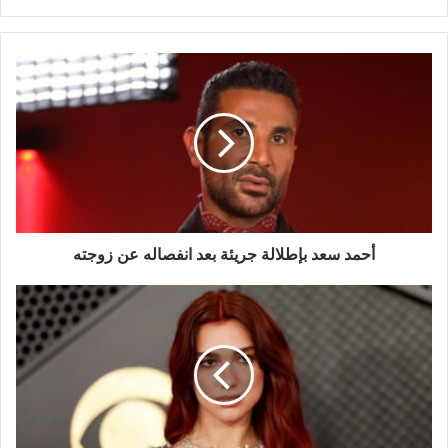
أحمد
سعد
بإطلالة
جريئة
بعد
انفصاله
عن
زوجته
أحمد سعد بإطلالة جريئة بعد انفصاله عن زوجته
دوا
ليبا
تقاضي
سامسونغ..
دعوى
بملايين
الدولارات
بسبب