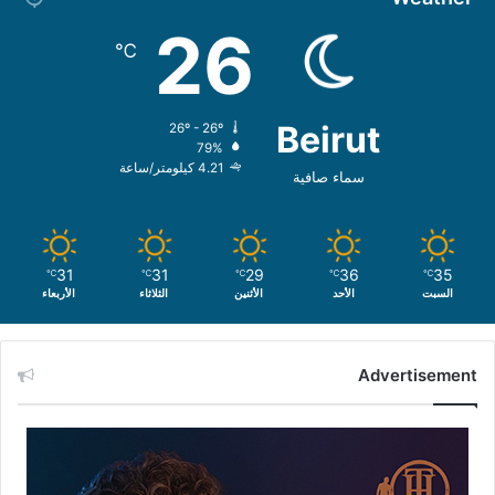
26
℃
Beirut
26º - 26º
79%
4.21 كيلومتر/ساعة
سماء صافية
31
31
29
36
35
℃
℃
℃
℃
℃
السبت
الأحد
الأثنين
الثلاثاء
الأربعاء
Advertisement