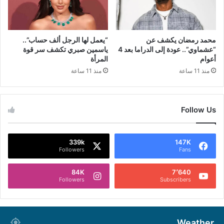
محمد رمضان يكشف عن
“يعمل لها الرجل ألف حساب”..
“عشماوي”.. عودة إلى الدراما بعد 4
ياسمين صبري تكشف سر قوة
أعوام
المرأة
منذ 11 ساعة
منذ 11 ساعة
Follow Us
339k
147K
Followers
Fans
84K
7٬640
Followers
Subscribers
Weather