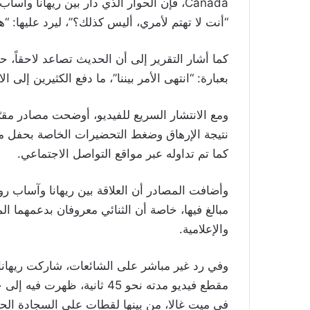
Canada، فإن الحوار الذي دار بين ريهانا 
“أنت لا تهتم لأمري، أليس كذلك؟”، ليرد عليها: “ه
كما أشار التقرير إلى أن الحديث تصاعد لاحقاً، حي
بعبارة: “انتهى الأمر بيننا”، ما دفع الكثيرين إلى ا
ومع الانتشار السريع للفيديو، أوضحت مصادر مقر
نتيجة الإرهاق وضغط التحضيرات الخاصة بحفل ميت
كما تم تداوله عبر مواقع التواصل الاجتماعي.
وأضافت المصادر أن العلاقة بين ريهانا وآساب رو
مبالغ فيها، خاصة أن الثنائي معروفان بدعمهما 
والإعلامية.
وفي رد غير مباشر على الشائعات، شاركت ريهانا 
مقطع فيديو مدته نحو 45 ثان
في ميت غالا، من بينها لقطات على السجادة ال