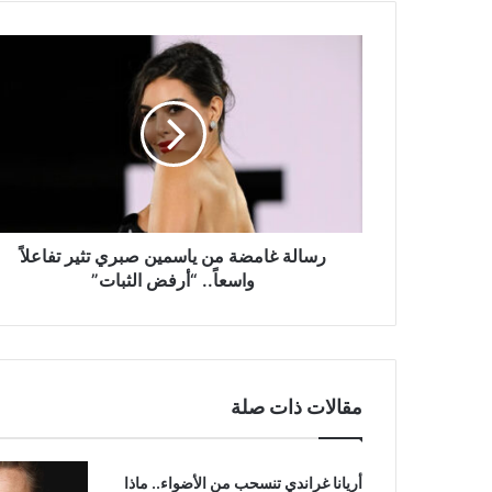
رسالة
غامضة
من
ياسمين
صبري
تثير
تفاعلاً
واسعاً..
“أرفض
الثبات”
رسالة غامضة من ياسمين صبري تثير تفاعلاً
واسعاً.. “أرفض الثبات”
مقالات ذات صلة
أريانا غراندي تنسحب من الأضواء.. ماذا