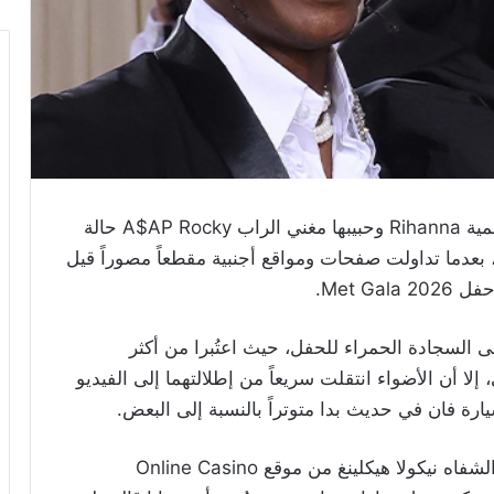
أثار مقطع فيديو جمع النجمة العالمية Rihanna وحبيبها مغني الراب A$AP Rocky حالة
بعدما تداولت صفحات ومواقع أجنبية مقطعاً مصوراً قيل
Met G.
 السجادة الحمراء للحفل، حيث اعتُبرا من أكثر
، إلا أن الأضواء انتقلت سريعاً من إطلالتهما إلى الفيديو
وبحسب ما نقلته صحيفة The Mirror عن قارئة الشفاه نيكولا هيكلينغ من موقع Online Casino