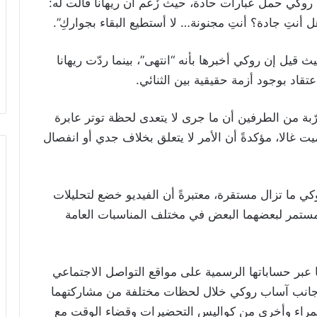
وآساب روكي حمل عبارات حادة، حيث زُعم أن ريهانا قالت له:
ل أنتِ جادة؟ أنتِ مجنونة… لا أستطيع البقاء بجواركِ”.
ث قيل إن روكي أخبرها بأنه “انتهى”، بينما ردّت ريهانا
لاعتقاد بوجود أزمة حقيقية بين الثنائي.
ّبة من الطرفين أن ما جرى لا يتعدى لحظة توتر عابرة
 غالا، مؤكدةً أن الأمر لا يتعلق بخلاف جدي أو انفصال
كي ما تزال مستقرة، معتبرةً أن الفيديو خضع لتحليلات
المستمر لبعضهما البعض في مختلف المناسبات العامة
عبر حساباتها الرسمية على مواقع التواصل الاجتماعي
ية، ظهرت فيه إلى جانب آساب روكي خلال لحظات مختلفة من مشاركتهما
حمراء وأخرى من كواليس التحضيرات وقضاء الوقت مع