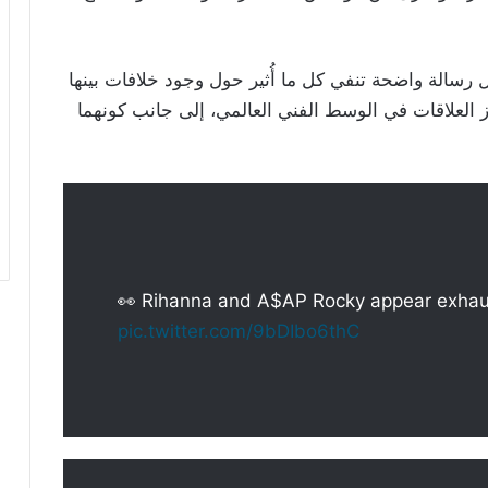
ل رسالة واضحة تنفي كل ما أُثير حول وجود خلافات بينها
ز العلاقات في الوسط الفني العالمي، إلى جانب كونهما
👀 Rihanna and A$AP Rocky appear exhaust
pic.twitter.com/9bDIbo6thC