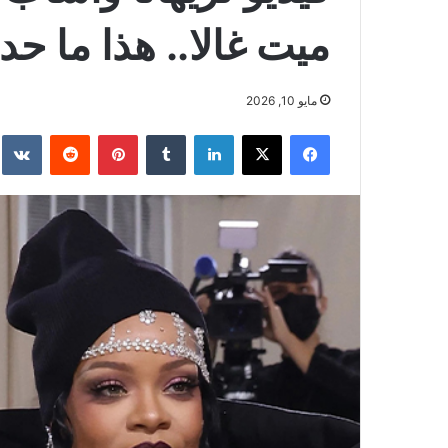
ميت غالا.. هذا ما حد
مايو 10, 2026
فيسبوك
‫X
لينكدإن
بينتيريست