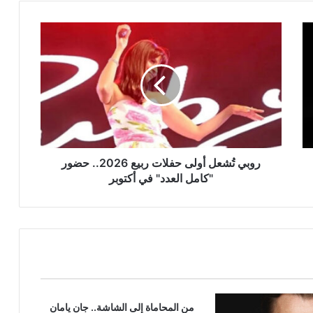
روبي
تُشعل
أولى
حفلات
ربيع
2026..
حضور
"كامل
العدد"
في
روبي تُشعل أولى حفلات ربيع 2026.. حضور
أكتوبر
"كامل العدد" في أكتوبر
من المحاماة إلى الشاشة.. جان يامان