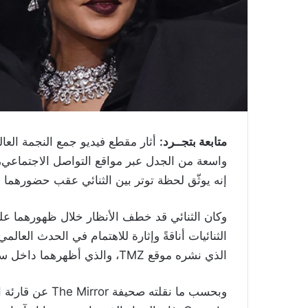
متابعة بتجــرد:
واسعة من الجدل عبر مواقع التواصل الاجتماعي، 
إنه يوثّق لحظة توتر بين الثنائي عقب حضورهما حفل ala 2026
وكان الثنائي قد خطف الأنظار خلال ظهورهما على
الثنائيات أناقةً وإثارة للاهتمام في الحدث العالمي
الذي نشره موقع TMZ، والذي أظهرهما داخل سيارة فان في حديث بدا متوتراً بالنسبة إلى البعض.