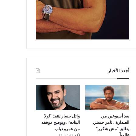
أجدد الأخبار
بعد أسبوعين من
وائل جسار ينتقد “لولا
الصدارة.. تامر حسني
البنات”.. ويوضح موقفه
يطلق “مش هتكرر”
من عمرو دياب
عالمياً
منذ 19 ساعة