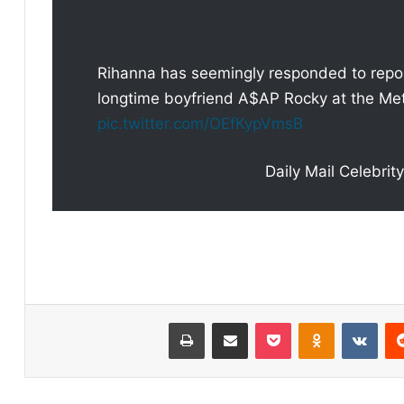
Rihanna has seemingly responded to repo
longtime boyfriend A$AP Rocky at the Me
pic.twitter.com/OEfKypVmsB
ريست
Odnoklassniki
‫Pocket
مشاركة عبر البريد
طباعة