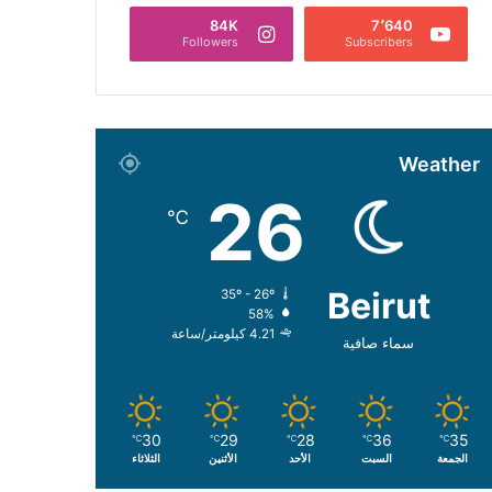
84K
7٬640
Followers
Subscribers
Weather
26
℃
Beirut
35º - 26º
58%
4.21 كيلومتر/ساعة
سماء صافية
30
29
28
36
35
℃
℃
℃
℃
℃
الجمعة
السبت
الأحد
الأثنين
الثلاثاء