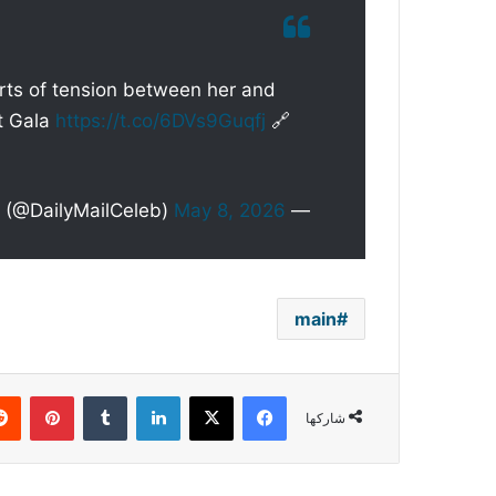
rts of tension between her and
t Gala
https://t.co/6DVs9Guqfj
🔗
May 8, 2026
— Daily Mail Celebrity (@DailyMailCeleb)
main
فيسبوك
‫X
لينكدإن
بينتي
شاركها