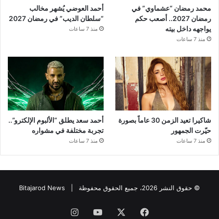
محمد رمضان “عشماوي” في
أحمد العوضي يُشهر مخالب
رمضان 2027.. أصعب حكم
“سلطان الديب” في رمضان 2027
يواجهه داخل بيته
منذ 7 ساعات
منذ 7 ساعات
شاكيرا تعيد الزمن 30 عاماً بصورة
أحمد سعد يطلق “الألبوم الإلكترو”..
حيّرت الجمهور
تجربة مختلفة في مشواره
منذ 7 ساعات
منذ 7 ساعات
© حقوق النشر 2026، جميع الحقوق محفوظة |
Bitajarod News
فيسبوك
‫X
‫YouTube
انستقرام