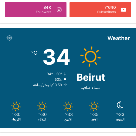
84K
7٬640
Followers
Subscribers
Weather
34
℃
Beirut
34º - 30º
53%
3.59 كيلومتر/ساعة
سماء صافية
30
30
33
35
33
℃
℃
℃
℃
℃
السبت
الأحد
الأثنين
الثلاثاء
الأربعاء