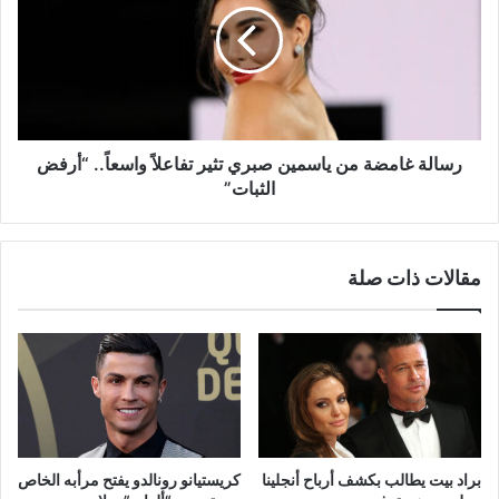
ياسمين
صبري
تثير
تفاعلاً
واسعاً..
“أرفض
الثبات”
رسالة غامضة من ياسمين صبري تثير تفاعلاً واسعاً.. “أرفض
الثبات”
مقالات ذات صلة
براد بيت يطالب بكشف أرباح أنجلينا
كريستيانو رونالدو يفتح مرأبه الخاص