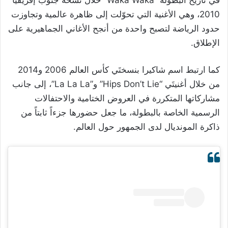
في تاريخ البطولة “Waka Waka” خلال نسخة جنوب إفريقيا
2010، وهي الأغنية التي تحوّلت إلى ظاهرة عالمية وتجاوزت
حدود الرياضة لتصبح واحدة من أنجح الأغاني الجماهيرية على
الإطلاق.
كما ارتبط اسم شاكيرا بنسختَي كأس العالم 2006 و2014
من خلال أغنيتَي “Hips Don’t Lie” و”La La La”، إلى جانب
مشاركاتها المتكررة في العروض الختامية والاحتفالات
الرسمية الخاصة بالبطولة، ما جعل حضورها جزءاً ثابتاً من
ذاكرة المونديال لدى الجمهور حول العالم.