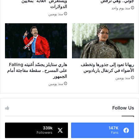
جولي.. وهي ترفض
ويستعرض “ألعابه” بملايين
الدولارات
منذ يوم واحد
منذ يومين
ريهانا تعود إلى جذورها وتخطف
هاري ستايلز يجسّد أغنيته Falling
الأضواء في كرنفال باربادوس
على المسرح.. سقطة مفاجئة أمام
الجمهور
منذ يومين
منذ يومين
Follow Us
339k
147K
Followers
Fans