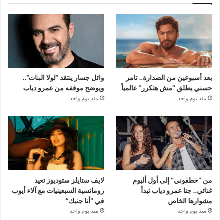
بعد أسبوعين من الصدارة.. تامر
وائل جسار ينتقد “لولا البنات”..
حسني يطلق “مش هتكرر” عالمياً
ويوضح موقفه من عمرو دياب
منذ يوم واحد
منذ يوم واحد
من “خطفوني” إلى أول ألبوم
لايف ستايلز ستوديوز تعيد
غنائي.. جنا عمرو دياب تبدأ
رومانسية السبعينيات مع آلاء أيوب
مشوارها الخاص
في “أنا جنبك”
منذ يوم واحد
منذ يوم واحد