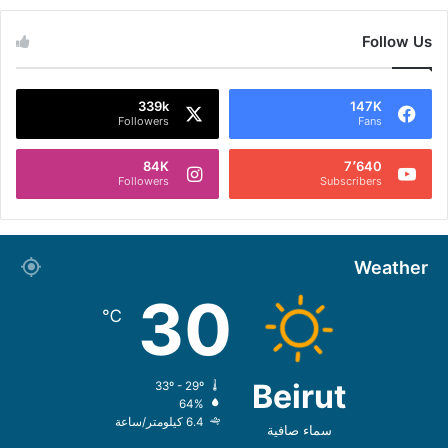
Follow Us
339k
147K
Followers
Fans
84K
7٬640
Followers
Subscribers
Weather
30
℃
Beirut
33º - 29º
64%
6.4 كيلومتر/ساعة
سماء صافية