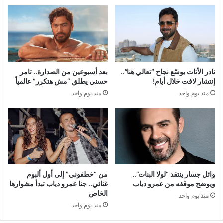
نادر الأتات يوسّع نجاح “تعالي هنا”..
بعد أسبوعين من الصدارة.. تامر
إنتشار لافت خلال أيام!
حسني يطلق “مش هتكرر” عالمياً
منذ يوم واحد
منذ يوم واحد
وائل جسار ينتقد “لولا البنات”..
من “خطفوني” إلى أول ألبوم
ويوضح موقفه من عمرو دياب
غنائي.. جنا عمرو دياب تبدأ مشوارها
الخاص
منذ يوم واحد
منذ يوم واحد