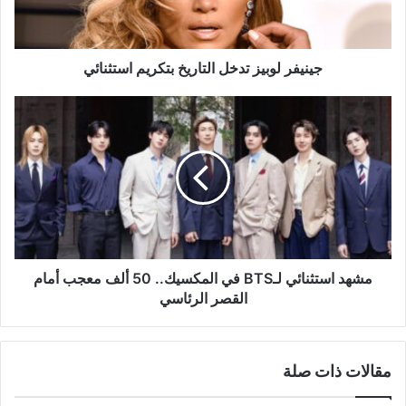
جينيفر لوبيز تدخل التاريخ بتكريم استثنائي
مشهد
استثنائي
لـBTS
في
المكسيك..
50
ألف
معجب
أمام
القصر
مشهد استثنائي لـBTS في المكسيك.. 50 ألف معجب أمام
الرئاسي
القصر الرئاسي
مقالات ذات صلة