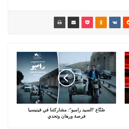
ريست
Odnoklassniki
‫Pocket
مشاركة عبر البريد
طباعة
صُنّاع
"السيد
رامبو":
مشاركتنا
في
فينيسيا
فرصة
ورهان
وتحدي
صُنّاع "السيد رامبو": مشاركتنا في فينيسيا
فرصة ورهان وتحدي