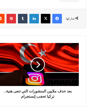
فيسبوك
‫X
لينكدإن
بينتي
شاركها
بعد
حذف
ملايين
المنشورات
التي
تنعى
هنية..
تركيا
تحجب
إنستجرام
بعد حذف ملايين المنشورات التي تنعى هنية..
تركيا تحجب إنستجرام