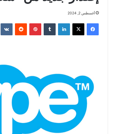
أغسطس 2, 2024
فيسبوك
‫X
لينكدإن
بينتيريست