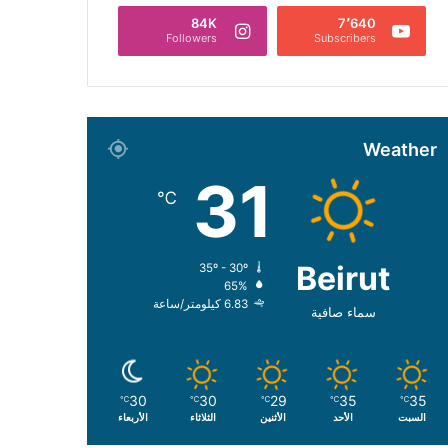
84K
7٬640
Followers
Subscribers
Weather
31
℃
Beirut
35º - 30º
65%
6.83 كيلومتر/ساعة
سماء صافية
30
30
29
35
35
℃
℃
℃
℃
℃
السبت
الأحد
الأثنين
الثلاثاء
الأربعاء