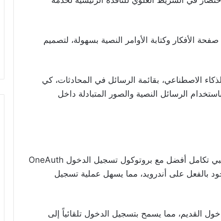
تصار في الشريط العلوي للنافذة الرئيسية لخدمة
حة الأفكار وكتابة الأوامر النصية بسهولة، لتصميم
ذكاء الاصطناعي، بقائمة الرسائل في المحادثات، كي
تخدام الرسائل النصية والصور المتبادلة داخل
تقدم مايكروسوفت أيضاً من خلال تحديثها التجريبي تكامل أفضل مع بروتوكول تسجيل الدخول OneAuth
ى الدعم الموجود بالفعل على أندرويد، مما يسهل عملية تسجيل
ام تسجيل الدخول القديم، مما يسمح بتسجيل الدخول تلقائياً إلى