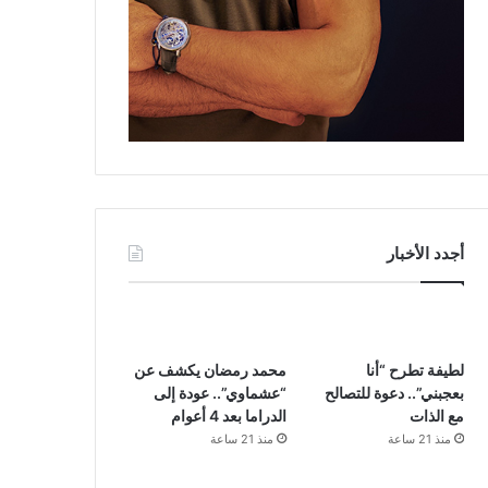
أجدد الأخبار
لطيفة تطرح “أنا
محمد رمضان يكشف عن
بعجبني”.. دعوة للتصالح
“عشماوي”.. عودة إلى
مع الذات
الدراما بعد 4 أعوام
منذ 21 ساعة
منذ 21 ساعة