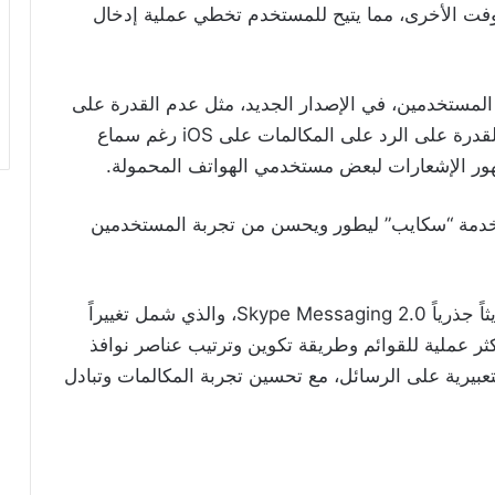
فت الأخرى، مما يتيح للمستخدم تخطي عملية إدخال
المستخدمين، في الإصدار الجديد، مثل عدم القدرة على
إرسال الوسائط عند الاتصال بشبكة 5G، وعدم القدرة على الرد على المكالمات على iOS رغم سماع
هور الإشعارات لبعض مستخدمي الهواتف المحمولة.
 لخدمة “سكايب” ليطور ويحسن من تجربة المستخدمين
ففي فبراير الماضي، أطلقت مايكروسوفت، تحديثاً جذرياً Skype Messaging 2.0، والذي شمل تغييراً
أكثر عملية للقوائم وطريقة تكوين وترتيب عناصر نوافذ
لتعبيرية على الرسائل، مع تحسين تجربة المكالمات وتبادل