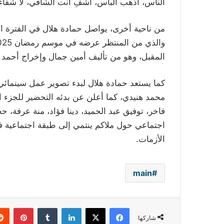
الناس، أذهب البأس، اشفِ أنت الشافي، لا شفاء إ
من ناحية أخرى، يواصل حمادة هلال في الفترة ا
المقبل، وهو من تأليف أمين جمال وإخراج أحمد 
كما يستعد حمادة هلال لبدء تصوير عمل سينمائي
محمد هنيدي، كما أعلن عن بدئه التحضير للجزء الث
فاخر، توفيق عبد الحميد، دينا فؤاد، منة عرفة، 
اجتماعي حول ملاكم ينتمي إلى طبقة اجتماعية فق
الأزمات.
main
فيسبوك
‫X
لينكدإن
بينتي
شاركها