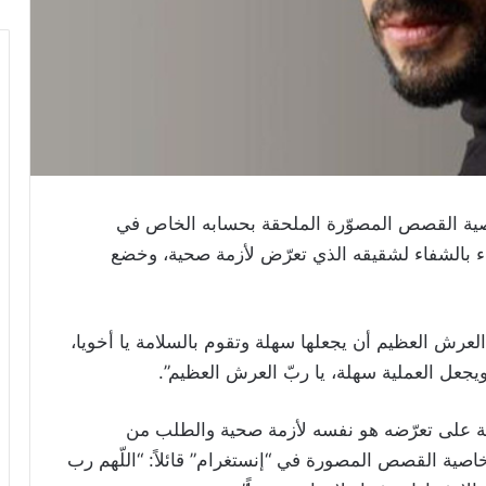
ية القصص المصوّرة الملحقة بحسابه الخاص في
ء بالشفاء لشقيقه الذي تعرّض لأزمة صحية، وخضع
لعرش العظيم أن يجعلها سهلة وتقوم بالسلامة يا أخويا،
يجعل العملية سهلة، يا ربّ العرش العظيم”.
يلة على تعرّضه هو نفسه لأزمة صحية والطلب من
صية القصص المصورة في “إنستغرام” قائلاً: “اللّهم رب