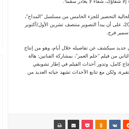
لا شفاؤك، شفاء لا يغادر سقماً”.
لحالية التحضير للجزء الخامس من مسلسل “المداح”،
والذي من المنتظر عرضه في موسم رمضان 2025، على أن يبدأ التصوير منتصف تشرين الأول/أكتوبر
سمير فرج.
 جديد سيكشف عن تفاصيله خلال أيام، وهو من إنتاج
اني من فيلم “حلم العمر”، بمشاركة الفنانين: هالة
حجاج كامل، وتدور أحداث الفيلم في إطار تشويقي
يرة، ولكن مع تتابع الأحداث تشهد حياته العديد من
ريست
Odnoklassniki
‫Pocket
مشاركة عبر البريد
طباعة