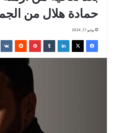
حمادة هلال من الجم
يوليو 17, 2024
فيسبوك
‫X
لينكدإن
بينتيريست