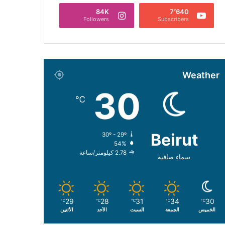
84K
7٬640
Followers
Subscribers
Weather
30
℃
Beirut
30º - 29º
54%
2.78 كيلومتر/ساعة
سماء صافية
29
28
31
34
30
℃
℃
℃
℃
℃
الخميس
الجمعة
السبت
الأحد
الأثنين