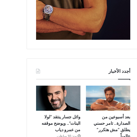
أجدد الأخبار
بعد أسبوعين من
وائل جسار ينتقد “لولا
الصدارة.. تامر حسني
البنات”.. ويوضح موقفه
يطلق “مش هتكرر”
من عمرو دياب
عالمياً
منذ 10 ساعات