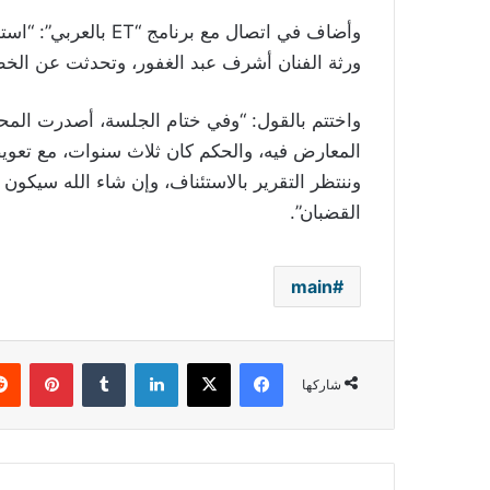
وأضاف في اتصال مع بر
ورثة الفنان أشرف عبد الغفور، وتحدثت عن الخطأ
واختتم بالقول: “وفي ختام الجلسة، أصدرت المحك
وننتظر التقرير بالاستئناف، وإن شاء الله سيكو
القضبان”.
main
فيسبوك
‫X
لينكدإن
بينتي
شاركها