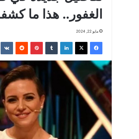
الغفور.. هذا ما كشفه
مايو 22, 2024
فيسبوك
‫X
لينكدإن
بينتيريست