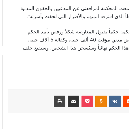
نامج “ET بالعربي”: “استمعت المحكمة لمرافعتي عن المدعيين بالحقوق المدنية
 الذي اقترفه المتهم والأضرار التي لحقت بأسرته”.
مة حكماً بقبول المعارضة شكلاً ورفض تأييد الحكم
المعارض فيه، والحكم كان ثلاث سنوات، مع تعويض مدني مؤقت 40 ألف جنيه، وكفالة 5 آلاف جنيه،
ن هذا الحكم نهائياً وسيُسجن هذا الشخص، وسيقبع خلف
ريست
Odnoklassniki
‫Pocket
مشاركة عبر البريد
طباعة