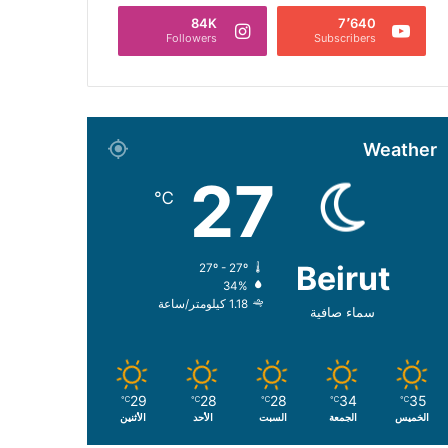
84K
7٬640
Followers
Subscribers
Weather
27
℃
Beirut
27º - 27º
34%
1.18 كيلومتر/ساعة
سماء صافية
29
28
28
34
35
℃
℃
℃
℃
℃
الخميس
الجمعة
السبت
الأحد
الأثنين