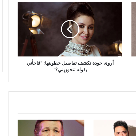
أروى
جودة
تكشف
تفاصيل
خطوبتها:
"فاجأني
بقوله
تتجوزيني؟"
أروى جودة تكشف تفاصيل خطوبتها: "فاجأني
بقوله تتجوزيني؟"