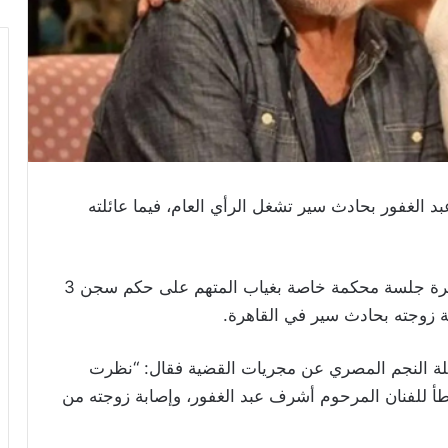
د الغفور بحادث سير تشغل الرأي العام، فيما عائلته
وفي جديد القضية، عقدت أمس الاثنين في القاهرة جلسة محكمة خاصة بغياب المتهم على حكم سجن 3
 زوجته بحادث سير في القاهرة.
ة النجم المصري عن مجريات القضية فقال: “نظرت
لقتل الخطأ للفنان المرحوم أشرف عبد الغفور، وإصابة زوجته من