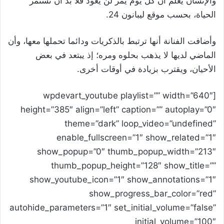
والإنسان يعلم أن كل يوم يمر لن يعود فلا بد أن تستمر
الحياة، بحسب موقع ليبانون 24.
وأضافت الفنانة أنها ترتبط بالذكريات ودائما تحملها معها، وأن
الماضي لديها لا يذهب بحلوه ومره؛ إذ يبتعد في بعض
الأحيان، ويقترب بزيادة في أوقات أخرى.
[wpdevart_youtube playlist=”” width=”640″
height=”385″ align=”left” caption=”” autoplay=”0″
theme=”dark” loop_video=”undefined”
enable_fullscreen=”1″ show_related=”1″
show_popup=”0″ thumb_popup_width=”213″
thumb_popup_height=”128″ show_title=””
show_youtube_icon=”1″ show_annotations=”1″
show_progress_bar_color=”red”
autohide_parameters=”1″ set_initial_volume=”false”
initial_volume=”100″