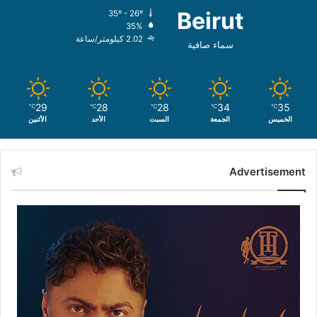
Beirut
35º - 26º
35%
2.02 كيلومتر/ساعة
سماء صافية
29
28
28
34
35
℃
℃
℃
℃
℃
الخميس
الجمعة
السبت
الأحد
الأثنين
Advertisement