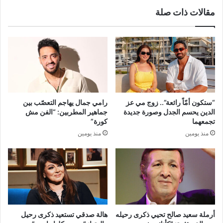
مقالات ذات صلة
“ستكون أمّاً رائعة”.. زوج مي عز
رامي جمال يهاجم التعصّب بين
الدين يحسم الجدل وصورة جديدة
جماهير المطربين: “الفن مش
تجمعهما
كورة”
منذ يومين
منذ يومين
أرملة سعيد صالح تحيي ذكرى رحيله
هالة صدقي تستعيد ذكرى رحيل