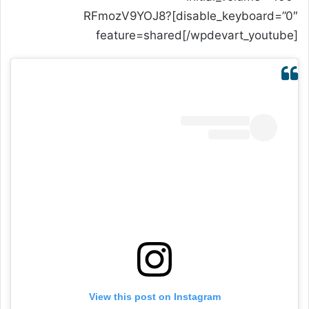
disable_keyboard=”0″]RFmozV9YOJ8?
feature=shared[/wpdevart_youtube]
View this post on Instagram