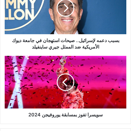
صيحات
استهجان
في
جامعة
ديوك
الأمريكية
ضد
بسبب دعمه لإسرائيل.. صيحات استهجان في جامعة ديوك
الممثل
الأمريكية ضد الممثل جيري ساينفيلد
جيري
ساينفيلد
سويسرا
تفوز
بمسابقة
يوروفيجن
2024
سويسرا تفوز بمسابقة يوروفيجن 2024