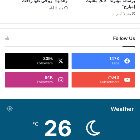
برسالة مؤثرة: “كأنك مشيت
والدتها: “روحي كلها راحت”
إمبارح”
منذ 3 أيام
منذ 3 أيام
Follow Us
339k
147K
Followers
Fans
84K
7٬640
Followers
Subscribers
Weather
26
℃