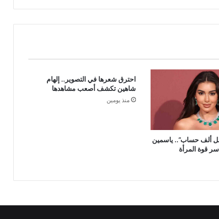
ردّها
احترق شعرها في التصوير.. إلهام
شاهين تكشف أصعب مشاهدها
منذ يومين
جل ألف حساب”.. ياسمين
 قوة المرأة