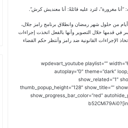
“أنا مغرورة”، لترد عليه قائلةً: أنا معنديش كرش”.
أيام من حلول شهر رمضان وانطلاق برنامج رامز جلال،
في قدمها خلال التصوير وأنها بالفعل اتخذت إجراءات
تخاذ الإجراءات القانونية ضد رامز وأنتظر حكم القضاء
[wpdevart_youtube playlist=”” width=”
autoplay=”0″ theme=”dark” loop
show_related=”1″ s
thumb_popup_height=”128″ show_title=”” show
show_progress_bar_color=”red” autohide_p
initial_volume=”100″ disable_keyboard=”0″]b52CMi79Ai0?