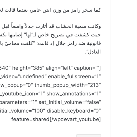
كما سخر رامز من وزن آيتن عامر، بعدما قالت له: 
وكانت سمية الخشاب قد أثارت جدلاً واسعاً قبل 
حيث كشفت في تصريح خاص لـ”لها” إصابتها بكسر 
قانونية ضد رامز جلال إذ قالت: “كلفت محاميّ با
العادل”.
640″ height=”385″ align=”left” caption=””
_video=”undefined” enable_fullscreen=”1″
how_popup=”0″ thumb_popup_width=”213″
_youtube_icon=”1″ show_annotations=”1″
arameters=”1″ set_initial_volume=”false”
feature=shared[/wpdevart_youtube]