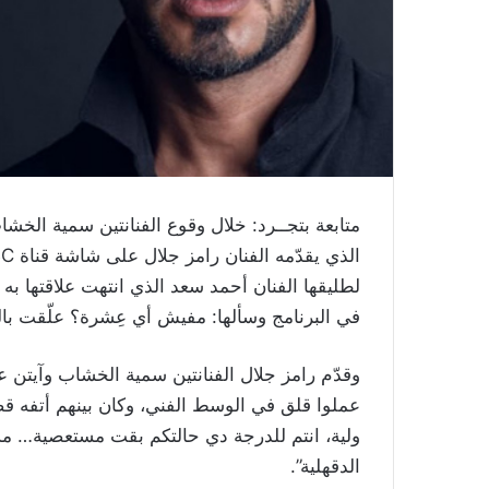
متابعة بتجــرد: خلال وقوع الفنانتين سمية الخش
لطليقها الفنان أحمد سعد الذي انتهت علاقتها به
في البرنامج وسألها: مفيش أي عِشرة؟ علّقت بالقو
وقدّم رامز جلال الفنانتين سمية الخشاب وآيتن عا
عملوا قلق في الوسط الفني، وكان بينهم أتفه قض
ولية، انتم للدرجة دي حالتكم بقت مستعصية… مش
الدقهلية”.