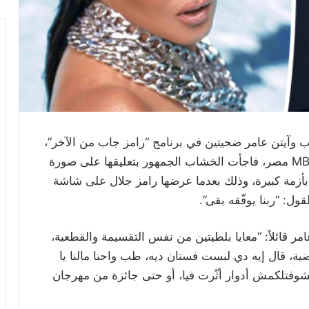
اب وآيتن عامر ضحيتين في برنامج “رامز جاب من الآخر”،
الذي يقدّمه الفنان رامز جلال على شاشة قناة MBC مصر، فاجأت الخشاب الجمهور بتعليقها على صورة
 بأزمة كبيرة، وذلك بعدما عرضها رامز جلال على شاشة
ل: “ربنا يوفّقه بقى”.
مر قائلاً: “معايا بلطيتين من نفس التقسيمة والقطعية،
ية، قال إيه دي لبست فستان ديه، طب واحنا مالنا يا
وفتلكمش أدوار أثّرت فيا، أو حتى جائزة من مهرجان