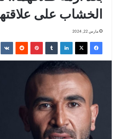
الخشاب على علاقتها
مارس 22, 2024
فيسبوك
‫X
لينكدإن
بينتيريست