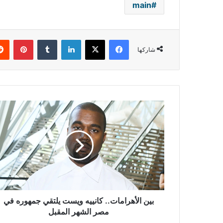
main
فيسبوك
‫X
لينكدإن
بينتي
شاركها
بين
الأهرامات..
كانييه
ويست
يلتقي
جمهوره
في
مصر
الشهر
المقبل
بين الأهرامات.. كانييه ويست يلتقي جمهوره في
مصر الشهر المقبل