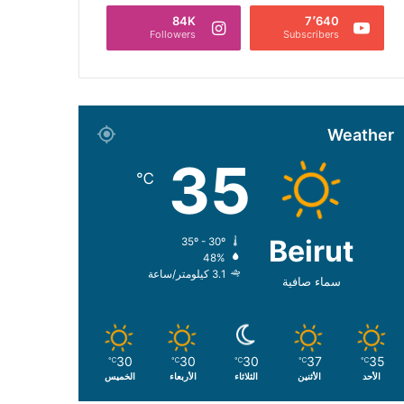
84K
7٬640
Followers
Subscribers
Weather
35
℃
Beirut
35º - 30º
48%
3.1 كيلومتر/ساعة
سماء صافية
30
30
30
37
35
℃
℃
℃
℃
℃
الأحد
الأثنين
الثلاثاء
الأربعاء
الخميس