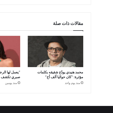
مقالات ذات صلة
محمد هنيدي يودّع شقيقه بكلمات
“يعمل لها الر
مؤثرة: “كان حواليا ألف أخ”
صبري تكشف سر
منذ يوم واحد
منذ يومين