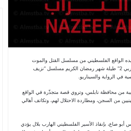
هده الواقع الفلسطيني من مسلسل القتل والموت
والاعتداء ونزيف الدماء والأرض، تعرض قناة “العربي 2” طيلة شهر رمضان الكريم مسلسل “نزيف
 في الرواية والسيناريو.
بة من محافظة نابلس، وتروي قصة متجذّرة في الواقع
يين من السجن، ومطاردة الاحتلال لهم، وتكاتف أهالي
 أبو صاع، بإنقاذ الأسير الفلسطيني الهارب بلال يؤدي