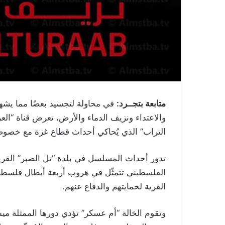
متابعة بتجــرد:
في محاولة لتجسيد بعضًا مما يش
التراب” الذي يُحاكي أحداث قطاع غزة مع خصوصية
تدور أحداث المسلسل في بلدة “تل الصبر” القري
الفلسطيني تتمثّل في هروب أربعة أبطال فلسطين
القرية لحمايتهم والدفاع عنهم.
وتقوم الخالة “أم عسكر” تؤدي دورها الممثلة ميس