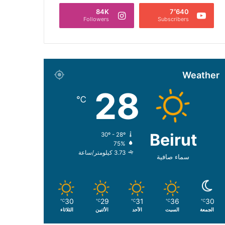
84K
7٬640
Followers
Subscribers
Weather
28
℃
Beirut
30º - 28º
75%
3.73 كيلومتر/ساعة
سماء صافية
30
29
31
36
30
℃
℃
℃
℃
℃
الجمعة
السبت
الأحد
الأثنين
الثلاثاء