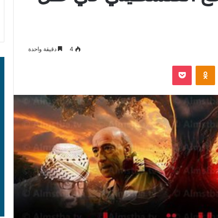
4
دقيقة واحدة
‫Pocket
Odnoklassniki