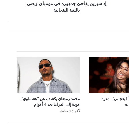
إد شيرين يفاجئ جمهوره في مومباي ويغني
باللغة البنجابية
ا بعجبني”.. دعوة
محمد رمضان يكشف عن “عشماوي”..
ات
عودة إلى الدراما بعد 4 أعوام
منذ 6 ساعات