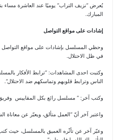
يُعرض “نزيف التراب” يوميًا عند العاشرة مساء 
المبارك.
إشادات على مواقع التواصل
وحظي المسلسل بإشادات على مواقع التواصل الا
في ظل الاحتلال.
وكتبت احدى المشاهدات: “ترابط الأفكار بالمسلس
الناس وترابط قلوبهم وتماسكهم ضد الاحتلال”.
وكتب آخر: ” مسلسل رائع بكل المقاييس وفريق أ
واعتبر آخر أنّ “العمل متألق، ويعبّر عن معاناة
وعبّر آخر عن تأثّره العميق بالمسلسل، حيث كتب:
التأثر. لك الله يا فلسطين”.