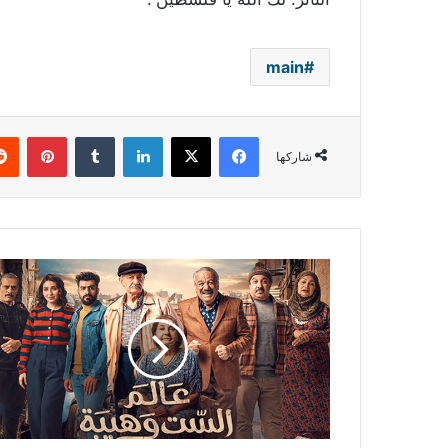
main
فيسبوك
‫X
لينكدإن
بينتي
شاركها
المخدرات
وهموم
المجتمع
محور
الدراما
العراقية
في
رمضان