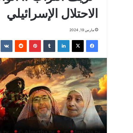
الاحتلال الإسرائيلي
مارس 19, 2024
فيسبوك
‫X
لينكدإن
بينتيريست