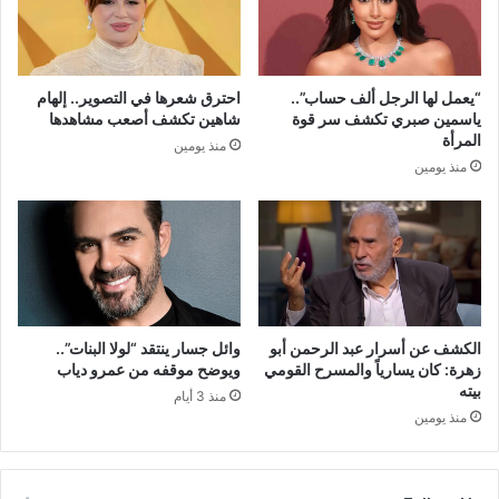
“يعمل لها الرجل ألف حساب”..
احترق شعرها في التصوير.. إلهام
ياسمين صبري تكشف سر قوة
شاهين تكشف أصعب مشاهدها
المرأة
منذ يومين
منذ يومين
الكشف عن أسرار عبد الرحمن أبو
وائل جسار ينتقد “لولا البنات”..
زهرة: كان يسارياً والمسرح القومي
ويوضح موقفه من عمرو دياب
بيته
منذ 3 أيام
منذ يومين