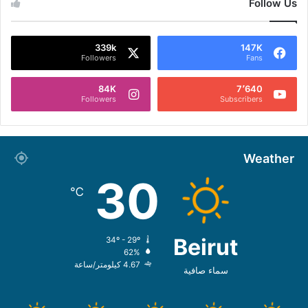
Follow Us
339k
147K
Followers
Fans
84K
7٬640
Followers
Subscribers
Weather
30
℃
Beirut
34º - 29º
62%
4.67 كيلومتر/ساعة
سماء صافية