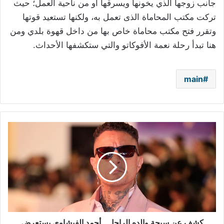
جانب زوجها الذي يخونها ويسرقها أو من ناحية العمل؛ حيث
تركت مكتب المحاماة الذى تعمل به، ولكنها تستعيد قوتها
وتقرر فتح مكتب محاماة خاص بها من داخل قهوة بلدي ومن
هنا تبدأ رحلة نعمة الأفوكاتو والتي ستكشفها الأحداث.
main
كشف
عن
سبحة
والده
الراحل..
أحمد
الفيشاوي
يستعرض
طقوسه
في
كشف عن سبحة والده الراحل.. أحمد الفيشاوي يستعرض