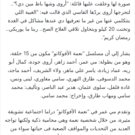
صورة لها وعلقت عليها قائلة: “أروى وشها باظ مين دي؟”..
لتحرجها أروى بردّها القاسي الذي قالت فيه: “الغبية اللي
بتتكلمي عنها من غير ما تعرفيها دي عندها مشاكل في الغدة
وتخنت 20 كيلو وبتحاول تلاقي العلاج الصح.. ربنا ما يوريكي..
رمضان كريم”.
يشار إلي أن مسلسل “نعمة الأفوكاتو” مكون من 15 حلقة،
وهو من بطولة: مي عمر، أحمد زاهر، أروى جودة، كمال أبو
ريه، عماد زيادة، ياسر علي ماهر، ولاء الشريف، أحمد ماجد،
محمد الدسوقى، طارق النهري، سامي مغاوري، لبنى ونس،
غادة فلفل، سلوى عثمان، هدير عبد الناصر، وتأليف: محمد
سامي ومهاب طارق، وإخراج: محمد سامي.
وتقدم مي عمر في “نعمة الأفوكاتو” دراما اجتماعية تشويقة
مثيرة، من خلال شخصية نعمة وهي محامية ذكية ولكنها تواجه
العديد من التحديات والمواقف الصعبة فى حياتها سواء من