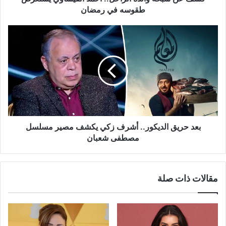
رمضان
طقوسه في رمضان
بعد
حريق
الديكور..
أشرف
زكي
يكشف
مصير
مسلسل
مصطفى
شعبان
بعد حريق الديكور.. أشرف زكي يكشف مصير مسلسل
مصطفى شعبان
مقالات ذات صلة