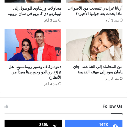
أريانا غراندي تنسحب من الأضواء..
محاولات ورشاوى للوصول إلى
ماذا يحدث بعد جولتها الأخيرة؟
ليوناردو دي كابريو في سان تروبيه
منذ 3 أيام
منذ 3 أيام
من المحاماة إلى الشاشة.. جان
دعوة زفاف وصور رومانسية.. هل
يامان يعود إلى مهنته القديمة
تزوّج رونالدو وجورجينا بعيداً من
الأنظار؟
منذ 3 أيام
منذ 4 أيام
Follow Us
339k
147K