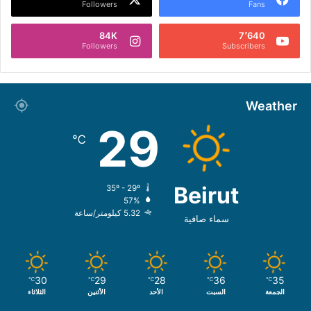
Followers
Fans
84K
7٬640
Followers
Subscribers
Weather
29
℃
Beirut
35º - 29º
57%
5.32 كيلومتر/ساعة
سماء صافية
30
29
28
36
35
℃
℃
℃
℃
℃
الجمعة
السبت
الأحد
الأثنين
الثلاثاء