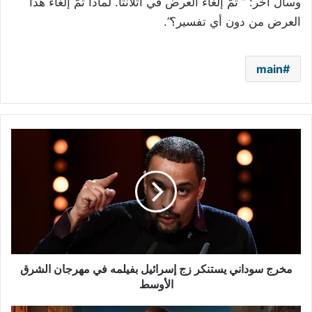
وسأل آخر: ” تمّ إلغاء العرض في أتلانتا. لماذا تمّ إلغاء هذا
العرض من دون أي تفسير؟”.
main
مخرج
سوداني
يستنكر
زج
إسرائيل
بفيلمه
في
مهرجان
الشرق
الأوسط
مخرج سوداني يستنكر زج إسرائيل بفيلمه في مهرجان الشرق
الأوسط