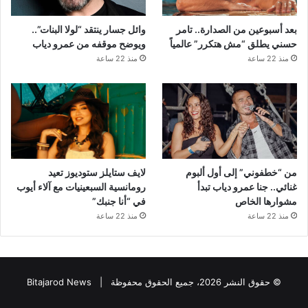
بعد أسبوعين من الصدارة.. تامر
وائل جسار ينتقد “لولا البنات”..
حسني يطلق “مش هتكرر” عالمياً
ويوضح موقفه من عمرو دياب
منذ 22 ساعة
منذ 22 ساعة
من “خطفوني” إلى أول ألبوم
لايف ستايلز ستوديوز تعيد
غنائي.. جنا عمرو دياب تبدأ
رومانسية السبعينيات مع آلاء أيوب
مشوارها الخاص
في “أنا جنبك”
منذ 22 ساعة
منذ 22 ساعة
© حقوق النشر 2026، جميع الحقوق محفوظة |
Bitajarod News