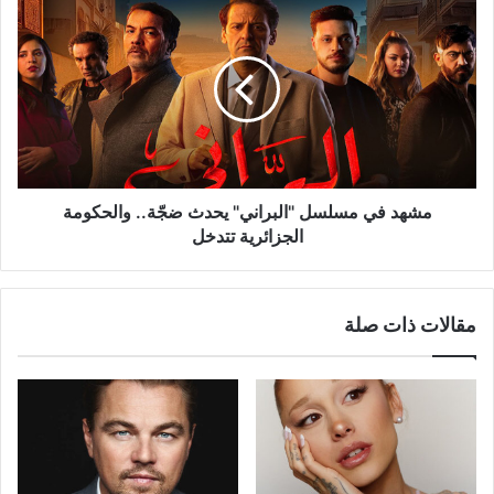
مشهد
في
مسلسل
"البراني"
يحدث
ضجّة..
والحكومة
الجزائرية
تتدخل
مشهد في مسلسل "البراني" يحدث ضجّة.. والحكومة
الجزائرية تتدخل
مقالات ذات صلة