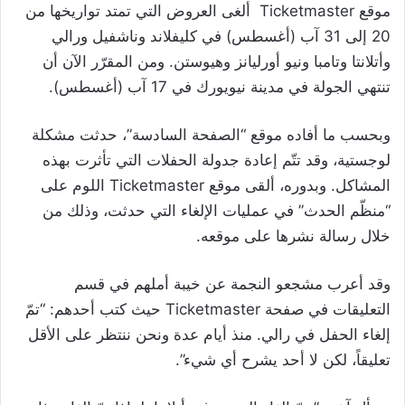
موقع Ticketmaster ألغى العروض التي تمتد تواريخها من
20 إلى 31 آب (أغسطس) في كليفلاند وناشفيل ورالي
وأتلانتا وتامبا ونيو أورليانز وهيوستن. ومن المقرّر الآن أن
تنتهي الجولة في مدينة نيويورك في 17 آب (أغسطس).
وبحسب ما أفاده موقع “الصفحة السادسة”، حدثت مشكلة
لوجستية، وقد تتّم إعادة جدولة الحفلات التي تأثرت بهذه
المشاكل. وبدوره، ألقى موقع Ticketmaster اللوم على
“منظّم الحدث” في عمليات الإلغاء التي حدثت، وذلك من
خلال رسالة نشرها على موقعه.
وقد أعرب مشجعو النجمة عن خيبة أملهم في قسم
التعليقات في صفحة Ticketmaster حيث كتب أحدهم: “تمّ
إلغاء الحفل في رالي. منذ أيام عدة ونحن ننتظر على الأقل
تعليقاً، لكن لا أحد يشرح أي شيء”.