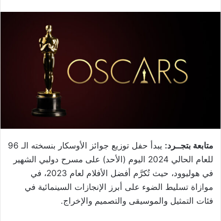
متابعة بتجــرد:
يبدأ حفل توزيع جوائز الأوسكار بنسخته الـ 96
للعام الحالي 2024 اليوم (الأحد) على مسرح دولبي الشهير
في هوليوود، حيث تُكرَّم أفضل الأفلام لعام 2023، في
موازاة تسليط الضوء على أبرز الإنجازات السينمائية في
فئات التمثيل والموسيقى والتصميم والإخراج.