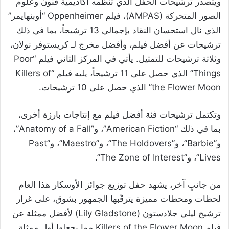
ويتصدر ترشيحات الحفل الذي تنظمه أكاديمية فنون وعلوم
الصور المتحركة (AMPAS)، فيلم Oppenheimer “أوبنهايمر”
الذي نال استحسان النقاد بإجمالي 13 ترشيحاً، بما في ذلك
ترشيحات عن أفضل فيلم، وأفضل مخرج لـ كريستوفر نولان،
وثلاثة ترشيحات للتمثيل. يأتي في المركز الثاني فيلم “Poor
Things” الذي حصل على 11 ترشيحاً، يليه فيلم “Killers of
the Flower Moon” الذي حصل على 10 ترشيحات.
وتكتمل ترشيحات فئة أفضل فيلم مع إنتاجات بارزة أخرى،
بما في ذلك “American Fiction”، و”Anatomy of a Fall”،
و”Barbie”، و”The Holdovers”، و”Maestro”، و”Past
Lives”، و”The Zone of Interest”.
من جانبٍ آخر، يشهد حفل توزيع جوائز الأوسكار هذا العام
لحظات ومحطات مميزة يترقّبها الجمهور بشوق، على غرار
ترشيح ليلي جلادستون (Lily Gladstone) لأفضل ممثلة عن
فيلم Killers of the Flower Moon مما يجعلها أول ممثلة