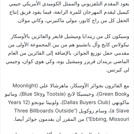
يعود المقدم التلفزيوني والممثل الكوميدي الأمريكي جيمي
كيميل ليقدم المهرجان للمرة الرابعة، فيما يقود فريق إنتاج
الحفل كل من راج كابور، مولي ماكنيرني، وكاتي مولان.
وسيكون كل من زيندايا وميشيل فايفر والفائزين بالأوسكار
نيكولاس كايج وآل باتشينو هم من بين المجموعة الأولى من
مقدمي حفل توزيع الجوائز، بالإضافة إلى الفائزين من العام
الماضي بريندان فريزر وميشيل يوه، وكي هوي كوان، وجيمي
لي كيرتس.
مع الفائزون بجوائز الأوسكار، ماهرشالا علي (Moonlight
وGreen Book)، وجيسيكا لانج (Tootsie وBlue Sky)، وماثيو
ماكونهي (Dallas Buyers Club)، ولوبيتا نيونجو (12 Years
a Slave)، وسام روكويل (“Three Billboards Outside
Ebbing, Missouri”) من المقرر أن يقدمون جوائز أيضا.