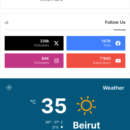
Follow Us
339k
147K
Followers
Fans
84K
7٬640
Followers
Subscribers
Weather
35
℃
Beirut
36º - 31º
37%