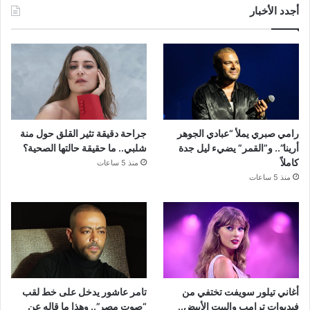
أجدد الأخبار
رامي صبري يملأ “عبادي الجوهر
جراحة دقيقة تثير القلق حول منة
أرينا”.. و”القمر” يضيء ليل جدة
شلبي.. ما حقيقة حالتها الصحية؟
كاملاً
منذ 5 ساعات
منذ 5 ساعات
أغاني تيلور سويفت تختفي من
تامر عاشور يدخل على خط لقب
فيديوات ترامب والبيت الأبيض..
“صوت مصر”.. وهذا ما قاله عن