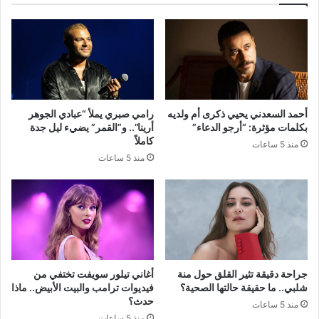
أحمد السعدني يحيي ذكرى أم ولديه
رامي صبري يملأ “عبادي الجوهر
بكلمات مؤثرة: “أرجو الدعاء”
أرينا”.. و”القمر” يضيء ليل جدة
كاملاً
منذ 5 ساعات
منذ 5 ساعات
جراحة دقيقة تثير القلق حول منة
أغاني تيلور سويفت تختفي من
شلبي.. ما حقيقة حالتها الصحية؟
فيديوات ترامب والبيت الأبيض.. ماذا
حدث؟
منذ 5 ساعات
منذ 5 ساعات