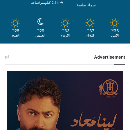
2.54 كيلومتر/ساعة
سماء صافية
28
29
33
37
36
℃
℃
℃
℃
℃
الأثنين
الثلاثاء
الأربعاء
الخميس
الجمعة
Advertisement