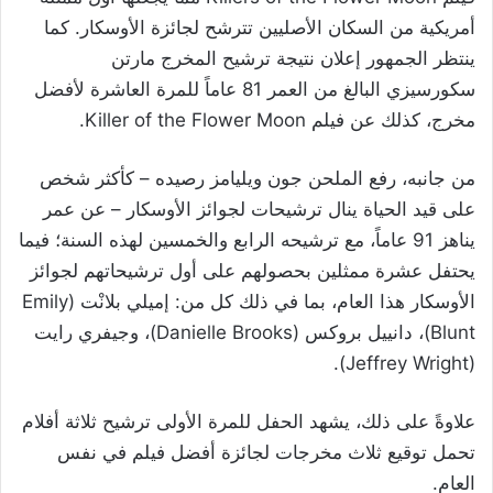
أمريكية من السكان الأصليين تترشح لجائزة الأوسكار. كما
ينتظر الجمهور إعلان نتيجة ترشيح المخرج مارتن
سكورسيزي البالغ من العمر 81 عاماً للمرة العاشرة لأفضل
مخرج، كذلك عن فيلم Killer of the Flower Moon.
من جانبه، رفع الملحن جون ويليامز رصيده – كأكثر شخص
على قيد الحياة ينال ترشيحات لجوائز الأوسكار – عن عمر
يناهز 91 عاماً، مع ترشيحه الرابع والخمسين لهذه السنة؛ فيما
يحتفل عشرة ممثلين بحصولهم على أول ترشيحاتهم لجوائز
الأوسكار هذا العام، بما في ذلك كل من: إميلي بلانْت (Emily
Blunt)، دانييل بروكس (Danielle Brooks)، وجيفري رايت
(Jeffrey Wright).
علاوةً على ذلك، يشهد الحفل للمرة الأولى ترشيح ثلاثة أفلام
تحمل توقيع ثلاث مخرجات لجائزة أفضل فيلم في نفس
العام.