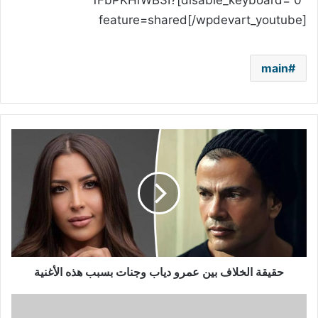
disable_keyboard=”0″]1FbPKHiWB3I?
feature=shared[/wpdevart_youtube]
main
حقيقة
الخلاف
بين
عمرو
دياب
وجنات
بسبب
هذه
الأغنية
حقيقة الخلاف بين عمرو دياب وجنات بسبب هذه الأغنية
هل
اعتزل