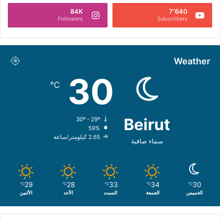
84K
7٬640
Followers
Subscribers
Weather
30
℃
Beirut
30º - 29º
59%
2.65 كيلومتر/ساعة
سماء صافية
29
28
33
34
30
℃
℃
℃
℃
℃
الخميس
الجمعة
السبت
الأحد
الأثنين