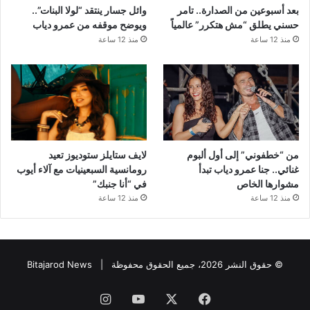
بعد أسبوعين من الصدارة.. تامر
وائل جسار ينتقد “لولا البنات”..
حسني يطلق “مش هتكرر” عالمياً
ويوضح موقفه من عمرو دياب
منذ 12 ساعة
منذ 12 ساعة
من “خطفوني” إلى أول ألبوم
لايف ستايلز ستوديوز تعيد
غنائي.. جنا عمرو دياب تبدأ
رومانسية السبعينيات مع آلاء أيوب
مشوارها الخاص
في “أنا جنبك”
منذ 12 ساعة
منذ 12 ساعة
© حقوق النشر 2026، جميع الحقوق محفوظة |
Bitajarod News
فيسبوك
‫X
‫YouTube
انستقرام