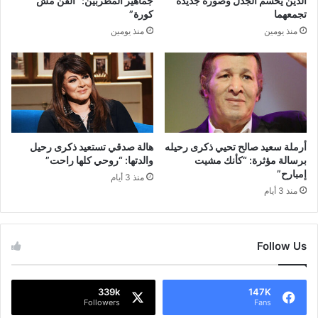
الدين يحسم الجدل وصورة جديدة
جماهير المطربين: “الفن مش
تجمعهما
كورة”
منذ يومين
منذ يومين
أرملة سعيد صالح تحيي ذكرى رحيله
هالة صدقي تستعيد ذكرى رحيل
برسالة مؤثرة: “كأنك مشيت
والدتها: “روحي كلها راحت”
إمبارح”
منذ 3 أيام
منذ 3 أيام
Follow Us
339k
147K
Followers
Fans