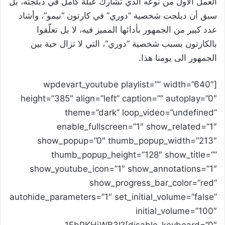
العمل الأول من نوعه الذي تشارك عبلة كامل في دبلجته، بل
سبق أن دبلجت شخصية “دوري” في كارتون “نيمو”، وأشاد
عدد كبير من الجمهور بأدائها المميز فيه، لا بل تعلّقوا
بالكارتون بسبب شخصية “دوري”، التي لا تزال حية بين
الجمهور الى يومنا هذا.
[wpdevart_youtube playlist=”” width=”640″
height=”385″ align=”left” caption=”” autoplay=”0″
theme=”dark” loop_video=”undefined”
enable_fullscreen=”1″ show_related=”1″
show_popup=”0″ thumb_popup_width=”213″
thumb_popup_height=”128″ show_title=””
show_youtube_icon=”1″ show_annotations=”1″
show_progress_bar_color=”red”
autohide_parameters=”1″ set_initial_volume=”false”
initial_volume=”100″