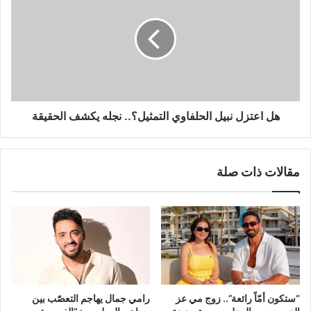
نبيل
الحلفاوي
التمثيل؟..
نجله
يكشف
الحقيقة
هل اعتزل نبيل الحلفاوي التمثيل؟.. نجله يكشف الحقيقة
مقالات ذات صلة
“ستكون أمّاً رائعة”.. زوج مي عز
رامي جمال يهاجم التعصّب بين