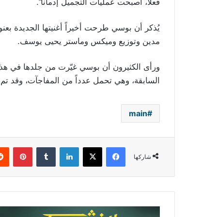
فعلاً، أصبحت عمليات التجميل إدماناً”.
يُذكر أن بوسي طرحت أخيراً أغنيتها الجديدة بع
مدين وتوزيع وميكس وماستر يحيى يوسف.
ورأى الكثيرون أن بوسي غيّرت من جلدها في هذه 
السابقة، وهي تحمل عدداً من المفاجآت، وقد تم
main
فيسبوك
‫X
لينكدإن
بينتي
شاركها
بطريقة