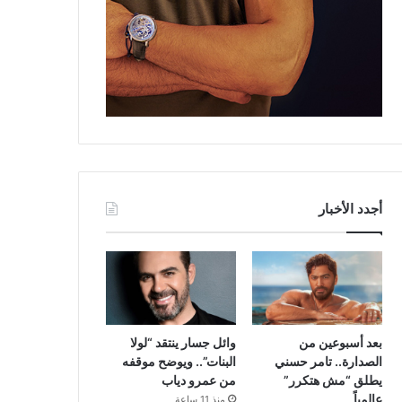
أجدد الأخبار
بعد أسبوعين من
وائل جسار ينتقد “لولا
الصدارة.. تامر حسني
البنات”.. ويوضح موقفه
يطلق “مش هتكرر”
من عمرو دياب
عالمياً
منذ 11 ساعة