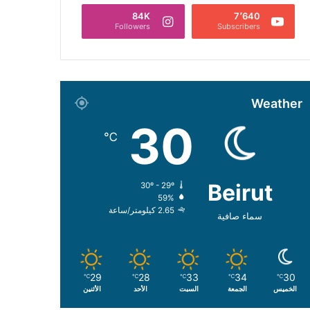
84K
7٬640
Followers
Subscribers
Weather
30
℃
Beirut
30º - 29º
59%
2.65 كيلومتر/ساعة
سماء صافية
29
28
33
34
30
℃
℃
℃
℃
℃
الخميس
الجمعة
السبت
الأحد
الأثنين