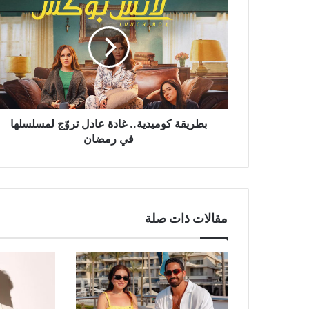
كوميدية..
غادة
عادل
تروّج
لمسلسلها
في
رمضان
بطريقة كوميدية.. غادة عادل تروّج لمسلسلها
في رمضان
مقالات ذات صلة