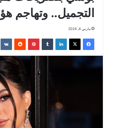
التجميل.. وتهاجم هؤل
مارس 4, 2024
فيسبوك
‫X
لينكدإن
بينتيريست