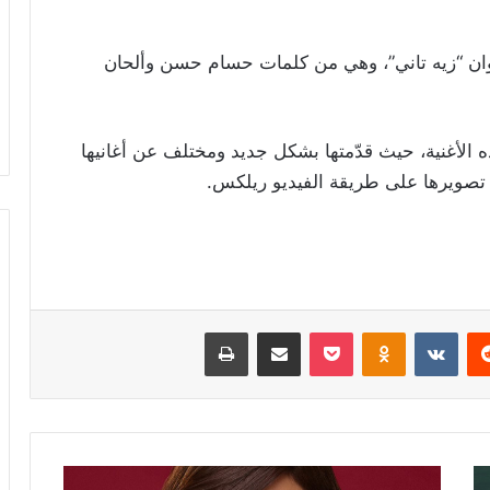
نوان “زيه تاني”، وهي من كلمات حسام حسن وألحان
الأغنية، حيث قدّمتها بشكل جديد ومختلف عن أغانيها
 تصويرها على طريقة الفيديو ريلكس.
ريست
Odnoklassniki
‫Pocket
مشاركة عبر البريد
طباعة
فيديوهات