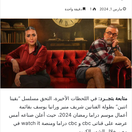
مارس 1, 2024
1
دقيقة واحدة
متابعة بتجــرد:
في اللحظات الأخيرة، التحق مسلسل “بقينا
اتنين” بطولة الفنانين شريف منير ورانيا يوسف بقائمة
أعمال موسم دراما رمضان 2024، حيث أعلن صناعه أمس
عرضه على قناتى cbc و cbc دراما ومنصة watch it في
مصر خلال الشهر الكريم.