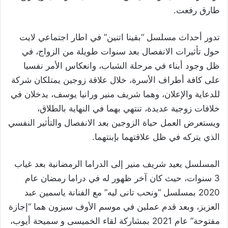
طارق رفعت.
تدور أحداث مسلسل “بقينا اتنين” في اطار اجتماعي لايت
حول تأثيرات الانفصال بعد سنوات طويلة من الزواج، في
ظل وجود أبناء في مرحلة الشباب، وانعكاس الأمر نفسيا
على كافة أطراف الأسرة، خلال علاقة زوجين يمتلكان شركة
للدعاية والإعلان، وهما شريف منير ورانيا يوسف، يدخلان في
خلافات زوجية عديدة، تنتهي بهما في النهاية بالطلاق،
ويستعرض العمل حياة الزوجين بعد الانفصال والتأثير النفسي
الذي يتركه في ظل علاقتهما بإبنتهما.
المسلسل يعيد شريف منير إلى الدراما الرمضانية بعد غياب
3 سنوات، حيث كان آخر ظهور له في دراما رمضان عام
2020 بمسلسل “ونحب تانى ليه” مع الفنانة ياسمين عبد
العزيز، وبعد قدم عملين في موسم الأوف سيزون هما “إجازة
مفتوحة” عام 2021 بمشاركة لقاء الخميسى و سميحة أيوب،