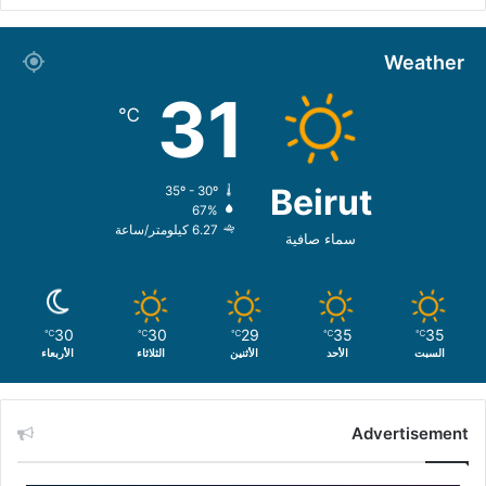
Weather
31
℃
Beirut
35º - 30º
67%
6.27 كيلومتر/ساعة
سماء صافية
30
30
29
35
35
℃
℃
℃
℃
℃
السبت
الأحد
الأثنين
الثلاثاء
الأربعاء
Advertisement