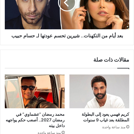
شيرين
تحسم
عودتها
لـ
حسام
حبيب
بعد أيام من التكهنات.. شيرين تحسم عودتها لـ حسام حبيب
مقالات ذات صلة
كريم فهمي يعود إلى البطولة
محمد رمضان “عشماوي” في
المطلقة بعد غياب 9 سنوات
رمضان 2027.. أصعب حكم يواجهه
داخل بيته
منذ ساعة واحدة
منذ ساعة واحدة