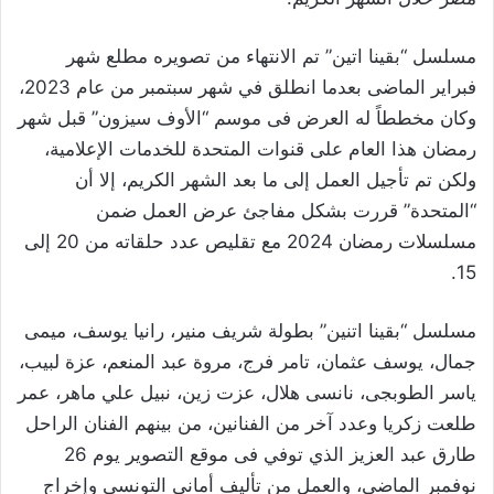
مسلسل “بقينا اتين” تم الانتهاء من تصويره مطلع شهر
فبراير الماضى بعدما انطلق في شهر سبتمبر من عام 2023،
وكان مخططاً له العرض فى موسم “الأوف سيزون” قبل شهر
رمضان هذا العام على قنوات المتحدة للخدمات الإعلامية،
ولكن تم تأجيل العمل إلى ما بعد الشهر الكريم، إلا أن
“المتحدة” قررت بشكل مفاجئ عرض العمل ضمن
مسلسلات رمضان 2024 مع تقليص عدد حلقاته من 20 إلى
15.
مسلسل “بقينا اتنين” بطولة شريف منير، رانيا يوسف، ميمى
جمال، يوسف عثمان، تامر فرج، مروة عبد المنعم، عزة لبيب،
ياسر الطوبجى، نانسى هلال، عزت زين، نبيل علي ماهر، عمر
طلعت زكريا وعدد آخر من الفنانين، من بينهم الفنان الراحل
طارق عبد العزيز الذي توفي فى موقع التصوير يوم 26
نوفمبر الماضى، والعمل من تأليف أمانى التونسى وإخراج