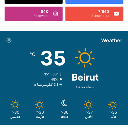
84K
7٬640
Followers
Subscribers
Weather
35
℃
Beirut
35º - 30º
48%
3.1 كيلومتر/ساعة
سماء صافية
30
30
30
37
35
℃
℃
℃
℃
℃
الأحد
الأثنين
الثلاثاء
الأربعاء
الخميس