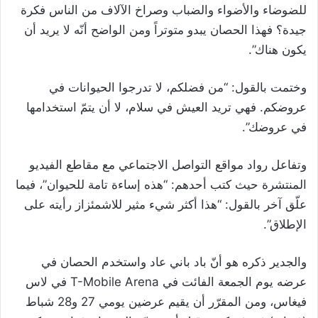
للضوضاء والأضواء والضباب وصراخ الآلاف من الناس فكرة
جيدة؟ فهذا الحصان يبدو متوتراً ومن الواضح أنّه لا يريد أن
يكون هناك”.
وختمت بالقول: “من فضلكم، لا تدرجوا الحيوانات في
عروضكم. فهي تريد العيش في سلام، لا أن يتمّ استخدامها
في عروضك”.
وتفاعل رواد مواقع التواصل الاجتماعي مع مقاطع الفيديو
المنتشرة حيث كتب أحدهم: “هذه إساءة تامة للحيوان”، فيما
علّق آخر بالقول: “هذا أكثر شيء مثير للاشمئزاز رأيته على
الإطلاق”.
والجدير ذكره هو أنّ باد باني عاد واستخدم الحصان في
عرضه يوم الجمعة الفائت في T-Mobile Arena في لاس
فيغاس، ومن المقرّر أن يقيم عرضين يومي 27 و28 شباط