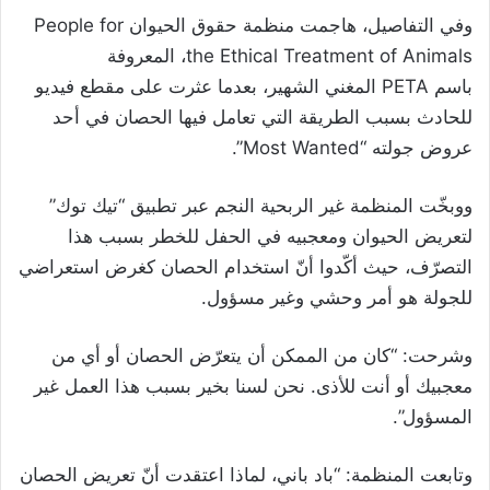
وفي التفاصيل، هاجمت منظمة حقوق الحيوان People for
the Ethical Treatment of Animals، المعروفة
باسم PETA المغني الشهير، بعدما عثرت على مقطع فيديو
للحادث بسبب الطريقة التي تعامل فيها الحصان في أحد
عروض جولته “Most Wanted”.
ووبخّت المنظمة غير الربحية النجم عبر تطبيق “تيك توك”
لتعريض الحيوان ومعجبيه في الحفل للخطر بسبب هذا
التصرّف، حيث أكّدوا أنّ استخدام الحصان كغرض استعراضي
للجولة هو أمر وحشي وغير مسؤول.
وشرحت: “كان من الممكن أن يتعرّض الحصان أو أي من
معجبيك أو أنت للأذى. نحن لسنا بخير بسبب هذا العمل غير
المسؤول”.
وتابعت المنظمة: “باد باني، لماذا اعتقدت أنّ تعريض الحصان