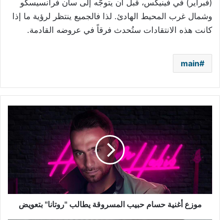
(فبراير) في فينيكس، قبل أن يتوجّه إلى سان فرانسيسكو
وشمال غرب المحيط الهادئ. لذا فالجميع ينتظر لرؤية ما إذا
كانت هذه الانتقادات ستُحدث فرقاً في عروضه القادمة.
main
موزع
أغنية
حسام
حبيب
المسروقة
يطالب
"روتانا"
بتعويض
موزع أغنية حسام حبيب المسروقة يطالب "روتانا" بتعويض