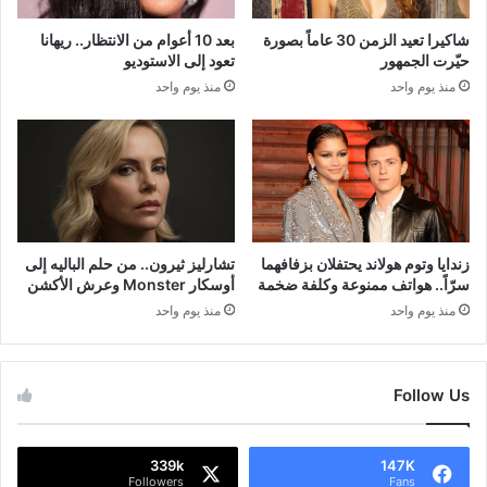
شاكيرا تعيد الزمن 30 عاماً بصورة
بعد 10 أعوام من الانتظار.. ريهانا
حيّرت الجمهور
تعود إلى الاستوديو
منذ يوم واحد
منذ يوم واحد
زندايا وتوم هولاند يحتفلان بزفافهما
تشارليز ثيرون.. من حلم الباليه إلى
سرّاً.. هواتف ممنوعة وكلفة ضخمة
أوسكار Monster وعرش الأكشن
منذ يوم واحد
منذ يوم واحد
Follow Us
339k
147K
Followers
Fans