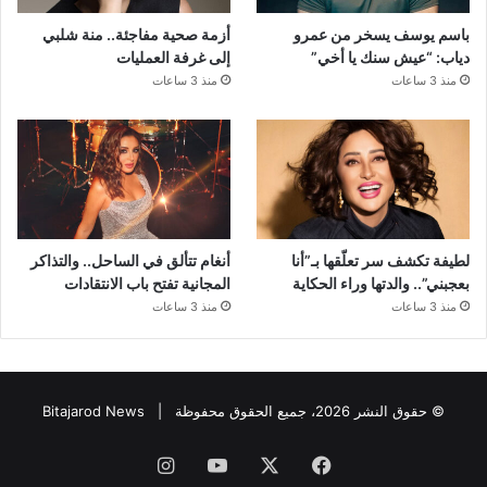
باسم يوسف يسخر من عمرو
أزمة صحية مفاجئة.. منة شلبي
دياب: “عيش سنك يا أخي”
إلى غرفة العمليات
منذ 3 ساعات
منذ 3 ساعات
لطيفة تكشف سر تعلّقها بـ”أنا
أنغام تتألق في الساحل.. والتذاكر
بعجبني”.. والدتها وراء الحكاية
المجانية تفتح باب الانتقادات
منذ 3 ساعات
منذ 3 ساعات
© حقوق النشر 2026، جميع الحقوق محفوظة |
Bitajarod News
فيسبوك
‫X
‫YouTube
انستقرام