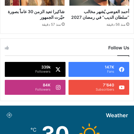
أحمد العوضي يُشهر مخالب
شاكيرا تعيد الزمن 30 عاماً بصورة
“سلطان الديب” في رمضان 2027
حيّرت الجمهور
منذ 56 دقيقة
منذ 57 دقيقة
Follow Us
339k
147K
Followers
Fans
84K
7٬640
Followers
Subscribers
Weather
30
℃