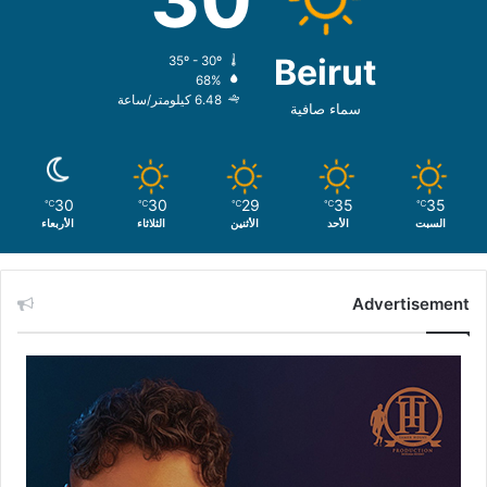
Beirut
35º - 30º
68%
6.48 كيلومتر/ساعة
سماء صافية
30
30
29
35
35
℃
℃
℃
℃
℃
السبت
الأحد
الأثنين
الثلاثاء
الأربعاء
Advertisement