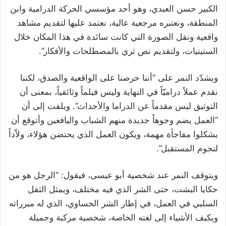
الكبير حسن العبدي، وهو أحد مؤسسي الحركة الدرامية وابن
المنطقة، ونعتبره مرجعية عالية، نعتمد عليها لتقديم مشاهد
واقعية ونقل الصورة التي كانت سائدة في هذا المكان خلال
الستينيات، ولتقديم نص ثري بالمصطلحات والأفكار”.
ويشدّد النمر على “أننا حرصنا على الواقعية والصدق، لكننا
نقدم عملاً دراميّاً في النهاية وليس فيلماً وثائقياً، بمعنى أن
التوثيق ليس مقدماً عن الدراما والأحداث”. ويلفت إلى أن
“العمل يضم وجوهاً جديدة منهم الشباب واليافعين وأتوقع أن
يشكلوا مفاجأة مهمة، ويكون العمل الذي يحتضن هؤلاء، ولاّداً
لنجوم المستقبل”.
ويتوقف النمر عند شخصية أبو عيسى، فيقول: “الرجل هو من
حكايا البشت، حتى الشر الذي فيه مختلف، ويمثل الثقل
السلبي في العمل، في إطار الشر الحساوي، الذي له مبرراته
ويكيف الأشياء إلى لغته الخاصة، شخصية مركبة وجميلة