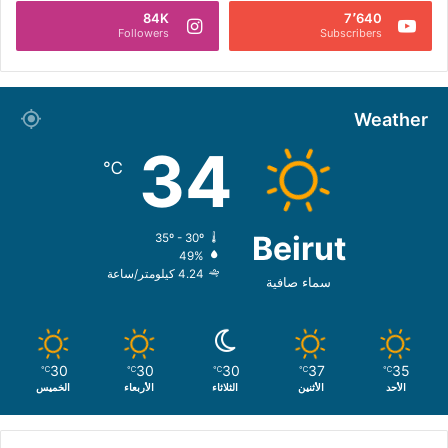
84K
7٬640
Followers
Subscribers
Weather
34
℃
Beirut
35º - 30º
49%
4.24 كيلومتر/ساعة
سماء صافية
30
30
30
37
35
℃
℃
℃
℃
℃
الأحد
الأثنين
الثلاثاء
الأربعاء
الخميس