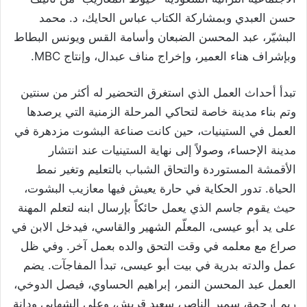
حسن العبدي وبمشاركة الكتاب عباس الحايك، د. محمد
البشيّر، عبد المحسن الضبعان وأسامة القس ويونس البطاط
وبإشراف هناء العمير، وإخراج مناف عبدال، وإنتاج MBC.
تبدأ أحداث العمل الذي استغرق التحضير له أكثر من سنتين
وتم بناء مدينة خاصة لتحاكي المرحلة الزمنية التي يرصدها
العمل في الستينيات، حين كانت صناعة البشوت مزدهرة في
مدينة الإحساء، وصولاً إلى نهاية الستينيات عند انتشار
الأقمشة المستوردة والتحاق الشباب بالتعليم وتغير نمط
الحياة. تدور الحكاية في حارة يعيش فيها معازيب البشوت،
حيث يقوم جاسم الذي يعمل حائكاً بإرسال ابنه لتعلم المهنة
على يد أبو عيسى، المعلّم الشهير والقاسي، فيدخل الابن في
صراع مع معلمه في وقت التحق والده بعمل آخر. وفي ظل
عمل والدته بدرية في بيت أبو عيسى، تبدأ المفاجآت. يضم
العمل عبد المحسن النمر، إبراهيم الحساوي، فيصل الدوخي،
ريم ارحمة، سمير الناصر، سعيد قريش، وعلي الشهابي ودانة