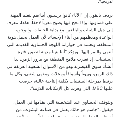
تدريجياً”.
يردف بالقول إن “الآباء كانوا يرسلون أبناءهم لتعلم المهنة
على قساوتها، وإذا نجح فيها يصبح معزباً لاحقاً. هكذا، نتعرف
إلى جيل الشباب واليافعين مع بداية الحلقات، والوجوه
الواعدة ومعظمهم من أبناء الإحساء، لأن العمل يحمل هوية
المنطقة، ونعتمد في حواراتنا اللهجة الحساوية القديمة التي
أنتمي والنمر إليها”. ويؤكد “أننا بنينا مدينة لتصوير فترة
الستينيات، إذ تغيرت ملامح المنطقة مع مرور الزمن، لذا
أنشأنا سوق القيصرية وهو من الأسواق الشعبية العريقة في
ذلك الزمن، وبيوتاً وأسواقاً ومحلات ومقهى شعبي، وكل ما
يرتبط بمرحلة الستينيات بكلفة إنتاجية عالية، حرصت
عليها MBC، التي وفرت كل الإمكانات اللازمة”.
ويتوقف الحساوي عند الشخصية التي يقدّمها في العمل،
فيقول: “جاسم هو حائك يعمل في صناعة البشوت، من
أصحاب الدخل المحدود، متزوج ولديه ولداً يرسله لأحد