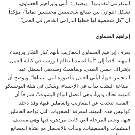
استفزتني لتقديمها”. ويضيف: “أنني وإبراهيم الحساوي،
نشكل التوازن بين طبائع شخصيتين مختلفتين تماماً”، مؤكداً
أن “كل شخصية لها خطها الدرامي الخاص في العمل”.
إبراهيم الحساوي
يعرف إبراهيم الحساوي المعازيب بأنهم كبار التجّار ورؤساء
المهنة، لافتاً إلى “أننا اعتمدنا نظام الورشة في كتابة العمل
بإشراف حسن العبدي، وساهمتُ وصديقي الممثل عبد
المحسن فيها، ليأتي العمل بالصورة التي نتمناها”. ويوضح أن
“صناعة البشت بدأت في الإحساء، وسُجّل في هيئة اليونيسكو
كمهنة تحاك يدوياً، وهي أفضل أنواع البشوت”، شارحاً أن
“القصة تتحدث عن المعازيب والعاملين فيها، وقد دخلنا
كواليس هذه المهنة، لمعرفة الصعوبات التي تواجه العاملين
فيها، وعلى المرحلة التي كانت مزدهرة فيها وهي منتصف
الستينيات والسبعينيات، وبدأت بالانحسار مع نشأة المصانع