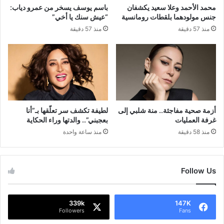
محمد الأحمد وعلا سعيد يكشفان
باسم يوسف يسخر من عمرو دياب:
جنس مولودهما بلقطات رومانسية
“عيش سنك يا أخي”
منذ 57 دقيقة
منذ 57 دقيقة
أزمة صحية مفاجئة.. منة شلبي إلى
لطيفة تكشف سر تعلّقها بـ”أنا
غرفة العمليات
بعجبني”.. والدتها وراء الحكاية
منذ 58 دقيقة
منذ ساعة واحدة
Follow Us
339k
147K
Followers
Fans