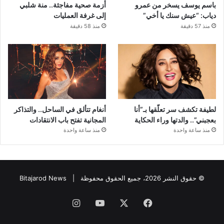
باسم يوسف يسخر من عمرو
أزمة صحية مفاجئة.. منة شلبي
دياب: “عيش سنك يا أخي”
إلى غرفة العمليات
منذ 57 دقيقة
منذ 58 دقيقة
لطيفة تكشف سر تعلّقها بـ”أنا
أنغام تتألق في الساحل.. والتذاكر
بعجبني”.. والدتها وراء الحكاية
المجانية تفتح باب الانتقادات
منذ ساعة واحدة
منذ ساعة واحدة
© حقوق النشر 2026، جميع الحقوق محفوظة |
Bitajarod News
فيسبوك
‫X
‫YouTube
انستقرام