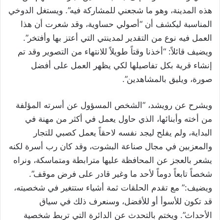
هذه المدينة، وهو ما شجعني للمشاركة فيه”. ويستغل الدوخي
المناسبة ليكشف أن “أصولي حساوية، وقد شعرت أن هذا
العمل فيه نوع من التقدير لمدينتي التي أعتز بها وأفتخر”.
ويضيف قائلاً: “أخذنا وقتاً طويلاً للانتهاء من التصوير وقد تم
إنشاء قرية بكل تفاصيلها لكي يظهر العمل على أفضل
صورة، ويليق بالمشاهدين”.
ويشرح عن رويشد، “الشخص المسؤول عن أسرته المؤلفة
من أخته وأبنائها، الذي حاول يعمل في أكثر من مهنة في
البداية، ولم يفلح ليجد نفسه لاحقاً يعمل كصبي للتجار
والمعزبين في مجال صناعة البشوت، وقد كان رب أسرة لكنه
يشعر بالعجز عن المحافظة عليها مترابطة ومتماسكة، ونراه
شخصاً تابعاً دوماً لأحد ما وغير قادر على فرض موقف”.
ويضيف:” مع تقدم الحلقات ثمة أشياء ستتغير في شخصيته،
قد تكون للأسوأ أو للأفضل، وسنعرف ذلك في سياق
الأحداث”. ويختم بالتحدث عن الدائرة التي تربط شخصية