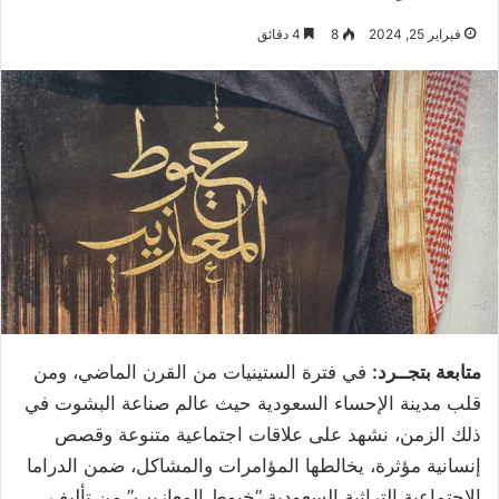
فبراير 25, 2024
8
4 دقائق
متابعة بتجــرد:
في فترة الستينيات من القرن الماضي، ومن
قلب مدينة الإحساء السعودية حيث عالم صناعة البشوت في
ذلك الزمن، نشهد على علاقات اجتماعية متنوعة وقصص
إنسانية مؤثرة، يخالطها المؤامرات والمشاكل، ضمن الدراما
الاجتماعية التراثية السعودية “خيوط المعازيب” من تأليف