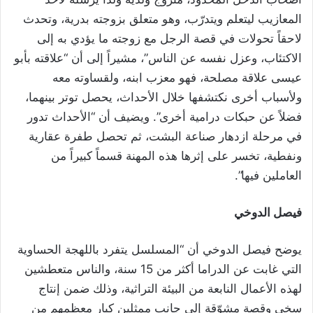
المعازيب ليتعلم ويتدرّب، وهو متعلق بزوجته بدرية، وتحدث
لاحقاً تحولات في قصة الرجل مع زوجته ما يؤدي به إلى
الاكتئاب، وعزل نفسه عن الناس”، مشيراً إلى أن “علاقته بأبو
عيسى علاقة مصلحة، فهو معزب ابنه، ولقساوته معه
ولأسباب أخرى نكتشفها خلال الأحداث، يحصل توتر بينهما،
فضلاً عن حبكات درامية أخرى”. ويضيف أن “الأحداث تدور
في مرحلة ازدهار صناعة البشت، ثم تحصل طفرة عقارية
ونفطية، تخسر على إثرها هذه المهنة قسماً كبيراً من
العاملين فيها”.
فيصل الدوخي
يوضح فيصل الدوخي أن “المسلسل يتفرد باللهجة الحساوية
التي غابت عن الدراما أكثر من 15 سنة، والناس متعطشين
لهذه الأعمال النابعة من البيئة التراثية، وذلك ضمن إنتاج
سخي وقصة مشوّقة إلى جانب ممثلين كبار معظمهم من