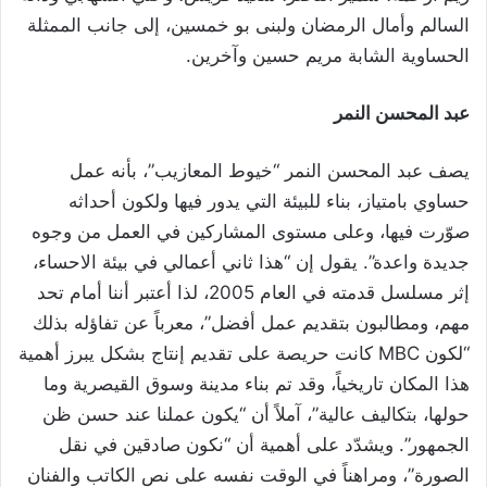
السالم وأمال الرمضان ولبنى بو خمسين، إلى جانب الممثلة
الحساوية الشابة مريم حسين وآخرين.
عبد المحسن النمر
يصف عبد المحسن النمر “خيوط المعازيب”، بأنه عمل
حساوي بامتياز، بناء للبيئة التي يدور فيها ولكون أحداثه
صوّرت فيها، وعلى مستوى المشاركين في العمل من وجوه
جديدة واعدة”. يقول إن “هذا ثاني أعمالي في بيئة الاحساء،
إثر مسلسل قدمته في العام 2005، لذا أعتبر أننا أمام تحد
مهم، ومطالبون بتقديم عمل أفضل”، معرباً عن تفاؤله بذلك
“لكون MBC كانت حريصة على تقديم إنتاج بشكل يبرز أهمية
هذا المكان تاريخياً، وقد تم بناء مدينة وسوق القيصرية وما
حولها، بتكاليف عالية”، آملاً أن “يكون عملنا عند حسن ظن
الجمهور”. ويشدّد على أهمية أن “نكون صادقين في نقل
الصورة”، ومراهناً في الوقت نفسه على نص الكاتب والفنان