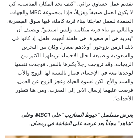
تقديم عمل حساوي تراثي، “كيف نجد المكان المناسب، كي
لا يكون العمل ضعيفاً وهزيلاً، فإذا بمجموعة MBC والجهات
المنفذة للعمل تفاجئنا ببناء قرية كاملة، فيها سوق القيصرية،
وبالتالي تم بناء قرية متكاملة وليس استديو”. وتضيف أن
“بدرية هي أم صغيرة، هي طفلة أنجبت طفل، إذ كانوا في
ذلك الزمن يزوجون أولادهم صغاراً، وكان بين البحرين
والسعودية وبطبيعة الحال الاحساء تربطهما الكثير من
الزيجات. وقد تزوجت رجلاً يكبرها بالسن، فوجدت نفسها
لوحدها معه في الإحساء، فصار بالنسبة لها الزوج والأب
والسند والأخ، لكن قسوة الحياة وعجز الزوج عن العمل،
فرضت عليهما إرسال الابن إلى المعزب، ومن هنا تتطور
الأحداث”.
يعرض مسلسل “خيوط المعازيب” على MBC1، وعلى
“شاهد” مجاناً بعد عرضه على الشاشة في رمضان.