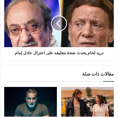
دريد
لحام
يحدث
ضجة
بتعليقه
على
اعتزال
عادل
إمام
دريد لحام يحدث ضجة بتعليقه على اعتزال عادل إمام
مقالات ذات صلة