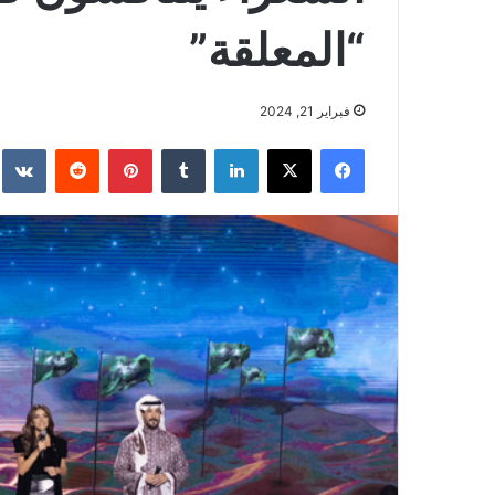
“المعلقة”
فبراير 21, 2024
فيسبوك
‫X
لينكدإن
بينتيريست