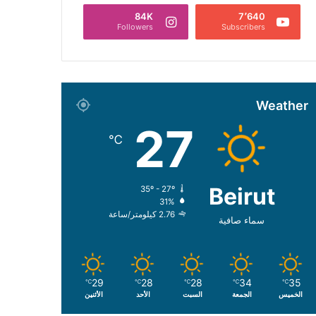
84K
7٬640
Followers
Subscribers
Weather
27
℃
Beirut
35º - 27º
31%
2.76 كيلومتر/ساعة
سماء صافية
29
28
28
34
35
℃
℃
℃
℃
℃
الخميس
الجمعة
السبت
الأحد
الأثنين