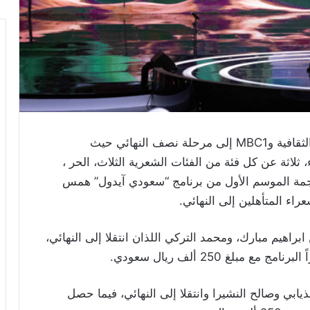
وصل برنامج “المعلقة” على قناة الثقافية وMBC1 إلى مرحلة نصف النهائي حيث
الحلقة على الهواء مباشرةً 9 شعراء، ثلاثة عن كل فئة من الفئات الشعرية الثلاث، الحر ،
جمة الموسم الأول من برنامج “سعودي آيدول” همس
اء المتأهلين إلى النهائي.
راهيم مبارك، ومحمد التركي اللذان انتقلا إلى النهائي،
لغ 250 ألف ريال سعودي.
ابي وصالح النشيرا وانتقلا إلى النهائي، فيما حصل