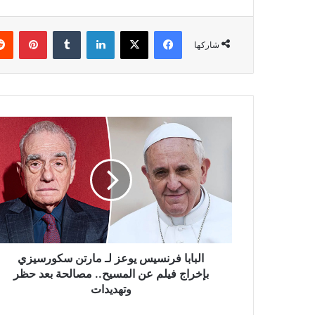
فيسبوك
‫X
لينكدإن
بينتي
شاركها
البابا
فرنسيس
يوعز
لـ
مارتن
سكورسيزي
بإخراج
فيلم
عن
المسيح..
البابا فرنسيس يوعز لـ مارتن سكورسيزي
مصالحة
بإخراج فيلم عن المسيح.. مصالحة بعد حظر
بعد
وتهديدات
حظر