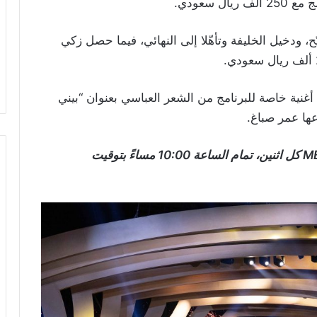
 سعودي.
 ودخيل الخليفة وتأهّلا إلى النهائي، فيما حصل زكي
نية خاصة للبرنامج من الشعر العباسي بعنوان “بيني
ّعها عمر صباغ.
يعرض برنامج “المعلقة” على قناتَي الثقافية وMBC1 كل اثنين، تمام الساعة 10:00 مساءً بتوقيت