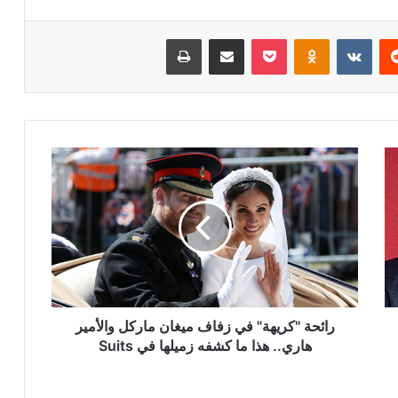
ريست
Odnoklassniki
‫Pocket
مشاركة عبر البريد
طباعة
رائحة
"كريهة"
في
زفاف
ميغان
ماركل
والأمير
هاري..
هذا
ما
رائحة "كريهة" في زفاف ميغان ماركل والأمير
كشفه
هاري.. هذا ما كشفه زميلها في Suits
زميلها
في