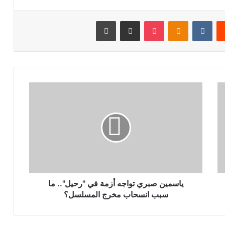
يست
Odnoklassniki
‫Pocket
مشاركة عبر البريد
طباعة
ياسمين
صبري
تواجه
أزمة
في
"رحيل"..
ما
سبب
انسحاب
مخرج
ياسمين صبري تواجه أزمة في "رحيل".. ما
المسلسل؟
سبب انسحاب مخرج المسلسل؟