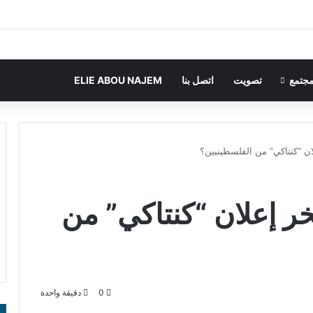
جتمع
تصويت
اتصل بنا
ELIE ABOU NAJEM
لان “كنتاكي” من الفلسطينيين؟
خر إعلان “كنتاكي” من
0
دقيقة واحدة