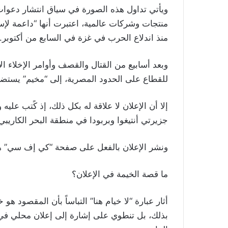
ويأتي تداول هذه الصورة في سياق انتشار دعوا
منتجات وشركات عالمية، اعتبرت أنها “داعمة لإسرا
منذ اندلاع الحرب في غزة في السابع من أكتوبر.
وبعد أسابيع من القتال والقصف وأوامر الإخلاء ا
للقطاع على الحدود المصرية، إلى “مخيم” يستضيف 1,4 مليون نازح، أي أكثر من نصف سكان قط
جزيرتي أنتيغوا وبربودا في منطقة البحر الكاريبي
ونشر الإعلان بالفعل على صفحة “كي إف سي” هن
ما قصة الخيمة في الإعلان؟
أثار عبارة “لا خيام هنا” التباساً بأن المقصود هو 
بذلك، بل تنطوي على إشارة إلى إعلان محلي في ج