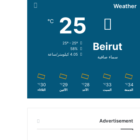
Weather
25
℃
Beirut
25º - 25º
58%
4.05 كيلومتر/ساعة
سماء صافية
30
29
28
33
34
℃
℃
℃
℃
℃
الجمعة
السبت
الأحد
الأثنين
الثلاثاء
Advertisement