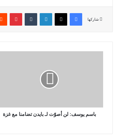
فيسبوك
‫X
لينكدإن
بينتير
شاركها
باسم
يوسف:
لن
أصوّت
لـ
بايدن
تضامنا
مع
غزة
باسم يوسف: لن أصوّت لـ بايدن تضامنا مع غزة