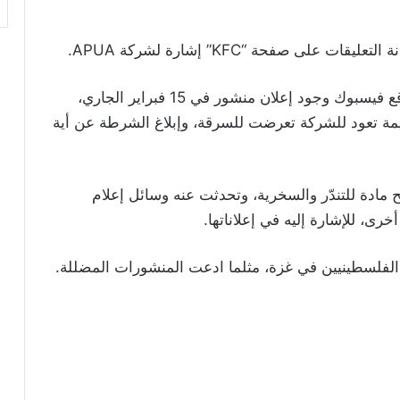
 صفحة “KFC” إشارة لشركة APUA.
إثر ذلك، يظهر على صفحة هذه الشركة على موقع فيسبوك وجود إعلان منشور في 15 فبراير الجاري،
مة تعود للشركة تعرضت للسرقة، وإبلاغ الشرطة عن أية
ح مادة للتندّر والسخرية، وتحدثت عنه وسائل إعلام
رى، للإشارة إليه في إعلاناتها.
 الفلسطينيين في غزة، مثلما ادعت المنشورات المضللة.