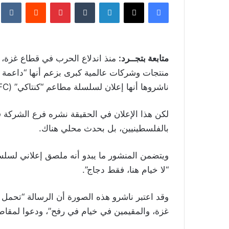
فيسبوك
‫X
لينكدإن
بينتيريست
متابعة بتجــرد:
منذ اندلاع الحرب في قطاع غزة، 
منتجات وشركات عالمية كبرى بزعم أنها “داعمة 
ناشروها أنها إعلان لسلسلة مطاعم “كنتاكي” (KFC) الأميركية، “يسخر” من خيام النازحين الفلسطينيين.
لكن هذا الإعلان في الحقيقة نشره فرع الشركة في
بالفلسطينيين، بل بحدث محلي هناك.
“لا خيام هنا، فقط دجاج”.
وقد اعتبر ناشرو هذه الصورة أن الرسالة “تحمل 
غزة، والمقيمين في خيام في رفح”، ودعوا لمقاط