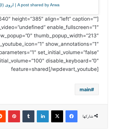
A post shared by Arwa | اروى (@arwaonline)
640″ height=”385″ align=”left” caption=””
_video=”undefined” enable_fullscreen=”1″
how_popup=”0″ thumb_popup_width=”213″
_youtube_icon=”1″ show_annotations=”1″
arameters=”1″ set_initial_volume=”false”
feature=shared[/wpdevart_youtube]
main
فيسبوك
‫X
لينكدإن
بينتي
شاركها