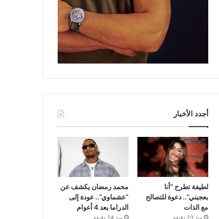
أجدد الأخبار
لطيفة تطرح “أنا
محمد رمضان يكشف عن
بعجبني”.. دعوة للتصالح
“عشماوي”.. عودة إلى
مع الذات
الدراما بعد 4 أعوام
منذ 23 دقيقة
منذ 24 دقيقة