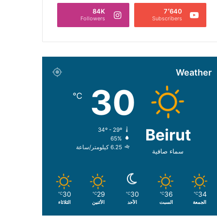
84K
7٬640
Followers
Subscribers
Weather
30
℃
Beirut
34º - 29º
65%
6.25 كيلومتر/ساعة
سماء صافية
30
29
30
36
34
℃
℃
℃
℃
℃
الجمعة
السبت
الأحد
الأثنين
الثلاثاء