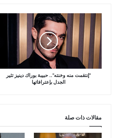
"إنتقمت
منه
وخنته"..
حبيبة
بوراك
دينيز
تثير
الجدل
بإعترافاتها
"إنتقمت منه وخنته".. حبيبة بوراك دينيز تثير
الجدل بإعترافاتها
مقالات ذات صلة