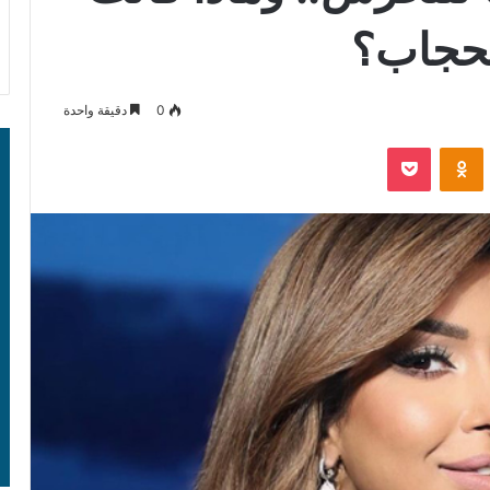
لحجاب؟
0
دقيقة واحدة
‫Pocket
Odnoklassniki