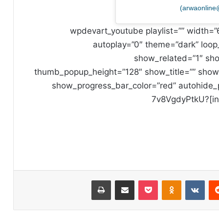
[wpdevart_youtube playlist=”” width=”
autoplay=”0″ theme=”dark” loop
show_related=”1″ s
thumb_popup_height=”128″ show_title=”” show
show_progress_bar_color=”red” autohide_p
initial_volume=”100″ disable_keyboard=”0″]7v8VgdyPtkU?
ريست
Odnoklassniki
‫Pocket
مشاركة عبر البريد
طباعة