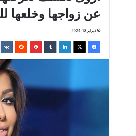
عن زواجها وخلعها ل
فبراير 18, 2024
فيسبوك
‫X
لينكدإن
بينتيريست