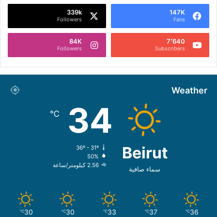
339k
147K
Followers
Fans
84K
7٬640
Followers
Subscribers
Weather
34
℃
Beirut
36º - 31º
50%
2.56 كيلومتر/ساعة
سماء صافية
30
30
33
37
36
℃
℃
℃
℃
℃