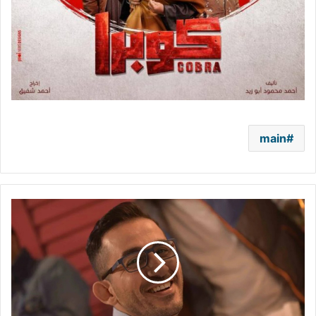
main
أحمد
حلمي
يبدأ
تصوير
فيلمه
الجديد
في
هذا