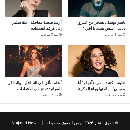
باسم يوسف يسخر من عمرو
أزمة صحية مفاجئة.. منة شلبي
دياب: “عيش سنك يا أخي”
إلى غرفة العمليات
منذ 6 ساعات
منذ 7 ساعات
لطيفة تكشف سر تعلّقها بـ”أنا
أنغام تتألق في الساحل.. والتذاكر
بعجبني”.. والدتها وراء الحكاية
المجانية تفتح باب الانتقادات
منذ 7 ساعات
منذ 7 ساعات
© حقوق النشر 2026، جميع الحقوق محفوظة |
Bitajarod News