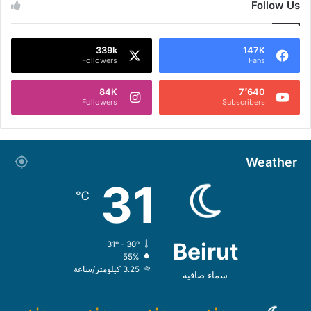
Follow Us
339k
147K
Followers
Fans
84K
7٬640
Followers
Subscribers
Weather
31
℃
Beirut
31º - 30º
55%
3.25 كيلومتر/ساعة
سماء صافية