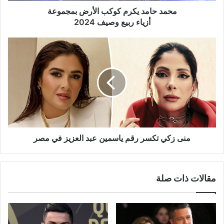
2024
محمد حامد يكرم كوكب الأرض بمجموعة
أزياء ربيع وصيف 2024
منى
زكي
تكسر
رقم
ياسمين
عبد
العزيز
في
مصر
منى زكي تكسر رقم ياسمين عبد العزيز في مصر
مقالات ذات صلة