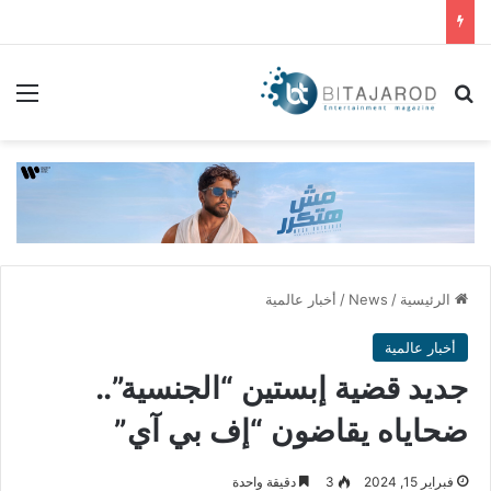
بحث عن
الق
الرئيسية
/
News
/
أخبار عالمية
أخبار عالمية
جديد قضية إبستين “الجنسية”..
ضحاياه يقاضون “إف بي آي”
فبراير 15, 2024
3
دقيقة واحدة