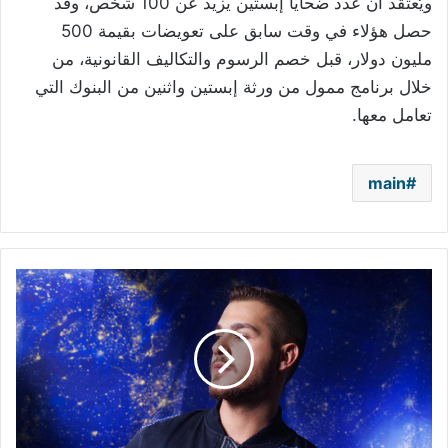
ويُعتقد أن عدد ضحايا إبستين يزيد عن 100 شخص، وقد
حصل هؤلاء في وقت سابق على تعويضات بقيمة 500
مليون دولار، قبل خصم الرسوم والتكاليف القانونية، من
خلال برنامج ممول من ورثة إبستين واثنين من البنوك التي
تعامل معها.
main
محمد
حامد
يكرم
كوكب
الأرض
بمجموعة
أزياء
ربيع
وصيف