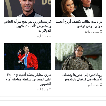
براد بيت يطالب بكشف أرباح أنجلينا
كريستيانو رونالدو يفتح مرأبه الخاص
جولي.. وهي ترفض
ويستعرض “ألعابه” بملايين
الدولارات
منذ يوم واحد
منذ 3 أيام
ريهانا تعود إلى جذورها وتخطف
هاري ستايلز يجسّد أغنيته Falling
الأضواء في كرنفال باربادوس
على المسرح.. سقطة مفاجئة أمام
الجمهور
منذ 3 أيام
منذ 3 أيام