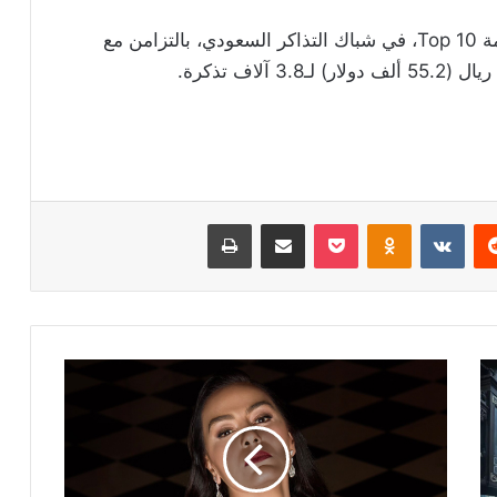
وتذيل فيلم Force Of Nature: The Dry 2، قائمة Top 10، في شباك التذاكر السعودي، بالتزامن مع
ريست
Odnoklassniki
‫Pocket
مشاركة عبر البريد
طباعة
بالصور
-
إطلالة
شريهان
في
عيد