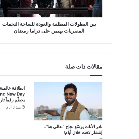
المصريات
يهيمن
على
دراما
بين البطولات المطلقة والعودة للساحة النجمات
رمضان
المصريات يهيمن على دراما رمضان
مقالات ذات صلة
انطلاقة عالمية
and New Day
يحطّم رقماً تاري
منذ 3 أيام
نادر الأتات يوسّع نجاح “تعالي هنا”..
إنتشار لافت خلال أيام!