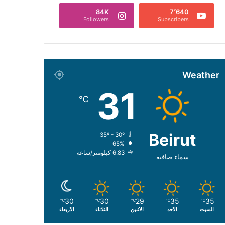
84K
7٬640
Followers
Subscribers
Weather
31
℃
Beirut
35º - 30º
65%
6.83 كيلومتر/ساعة
سماء صافية
30
30
29
35
35
℃
℃
℃
℃
℃
السبت
الأحد
الأثنين
الثلاثاء
الأربعاء