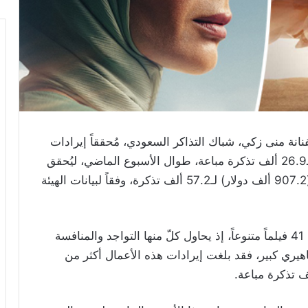
ة 404” بطولة الفنانة منى زكي، شباك التذاكر السعودي، مُحققاً إيرادات
تجاوزت 1.6 مليون ريال (435.7 دولار أميركي) لـ26.9 ألف تذكرة مباعة، طوال الأسبوع الماضي، ليُحقق
على مدار الأسبوعين الماضيين 3.4 مليون ريال (907.2 ألف دولار) لـ57.2 ألف تذكرة، وفقاً لبيانات الهيئة
وتشهد دور العرض السعودية، منافسة كبيرة، بين 41 فيلماً متنوعاً، إذ يحاول كلّ منها التواجد والمنافسة
يري كبير، فقد بلغت إيرادات هذه الأعمال أكثر من