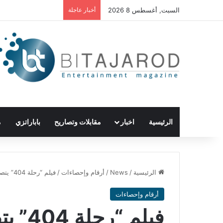
السبت, أغسطس 8 2026
أخبار عاجلة
الرئيسية
اخبار
مقابلات وتصاريح
باباراتزي
م
الرئيسية
/
News
/
أرقام وإحصاءات
/
فيلم “رحلة 404” يتصدر إيرادات شباك التذاكر السعودي
أرقام وإحصاءات
فيلم “