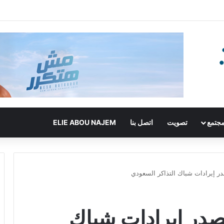
جتمع
تصويت
اتصل بنا
ELIE ABOU NAJEM
رحلة 404” يتصدر إيرادات شباك