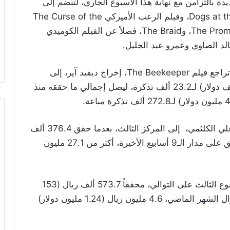
ات السينما بالمملكة، 7 أفلام جديدة بالتزامن مع نهاية هذا الأسبوع الجاري، لتنضم إلى
قائمة المنافسة، وهي: فيلم الأنيميشن Dogs at the Opera، وفيلم الرعب الأميركي The Curse of the
Clown Motel، وMadame Web، وThe Promised Land، وThe Braid، فضلاً عن الفيلم الكوميدي
لد الصاوي وعمرو عبد الجليل.
وكشفت بيانات الهيئة العامة لتنظيم الإعلام، عن تراجع فيلم The Beekeeper، إخراج ديفيد آير، إلى
المركز الثاني، مُحققاً 1.42 مليون ريال (381.1 ألف دولار) لـ23.2 ألف تذكرة، ليصل إجمالي ما حققه منذ
وصعد الفيلم السعودي “مندوب الليل”، للمخرج علي الكلثمي، إلى المركز الثالث، بعدما حقق 376.4 ألف
ريال (100.3 ألف دولار) لـ11.8 ألف تذكرة، ليحقق على مدار الـ9 أسابيع الأخيرة، أكثر من 27.1 مليون
ويحتفظ فيلم No Way Up، بالمركز الرابع، للأسبوع الثالث على التوالي، محققاً 573.7 ألف ريال (153
ألف دولار تقريباً) لـ10.4 آلاف تذكرة، ليُحقق طوال الشهر الماضي، 4.6 مليون ريال (1.24 مليون دولار)