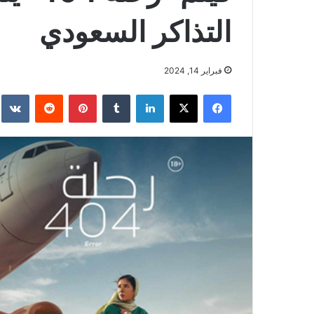
التذاكر السعودي
فبراير 14, 2024
فيسبوك
‫X
لينكدإن
بينتيريست