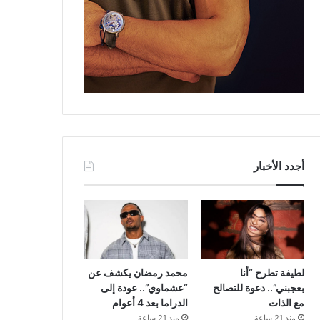
أجدد الأخبار
لطيفة تطرح “أنا
محمد رمضان يكشف عن
بعجبني”.. دعوة للتصالح
“عشماوي”.. عودة إلى
مع الذات
الدراما بعد 4 أعوام
منذ 21 ساعة
منذ 21 ساعة