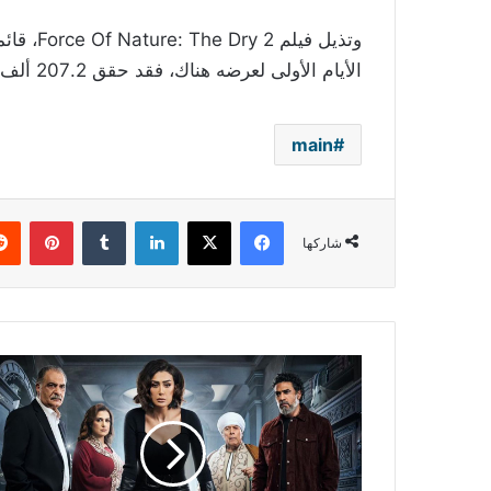
الأيام الأولى لعرضه هناك، فقد حقق 207.2 ألف ريال (55.2 ألف دولار) لـ3.8 آلاف تذكرة.
main
فيسبوك
‫X
لينكدإن
بينتي
شاركها
بين
البطولات
المطلقة
والعودة
للساحة
النجمات