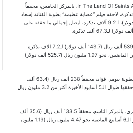
وفي أول أسبوع له هناك، جاء فيلم In The Land Of Saints And Sinners، بالمركز الخامس، محققاً
ريال (159.3 ألف دولار) لـ9.7 آلاف تذكرة، لاحقه فيلم “عصابة عظيمة” بطولة الفنانة إسعاد
يونس، حيث حقق 293.3 ألف ريال (78.2 ألف دولار)، لـ9.2 آلاف تذكرة، ليصل إجمالي ما حققه على
وتراجع فيلم Argylle إلى المركز السابع، محققاً 539 ألف ريال (143.7 ألف دولار) لـ7.2 آلاف تذكرة
مباعة، ليبلغ إجمالي ما حققه على مدار الأسبوعين الماضيين، نحو 1.97 مليون ريال (525.7 ألف دولار)
وذهب المركز الثامن، إلى فيلم “أنا وابن خالتي” بطولة بيومي فؤاد، محققاً 238 ألف ريال (63.4 ألف
دولار) لـ4.7 آلاف تذكرة، لتتجاوز الإيرادات الذي حققها طوال الـ5 أسابيع الأخيرة أكثر من 3.2 مليون ريال
وجاء الفيلم السعودي “حوجن” إخراج ياسر الياسري، بالمركز التاسع، محققاً 133.5 ألف ريال (35.6 ألف
دولار) لـ4.5 آلاف تذكرة مباعة، ليحقق على مدار الـ6 أسابيع الماضية نحو 4.47 مليون ريال (1.19 مليون