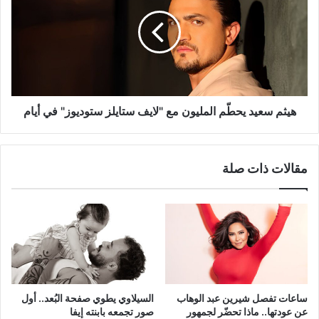
يحطّم
المليون
مع
"لايف
ستايلز
ستوديوز"
في
أيام
هيثم سعيد يحطّم المليون مع "لايف ستايلز ستوديوز" في أيام
مقالات ذات صلة
ساعات تفصل شيرين عبد الوهاب
السيلاوي يطوي صفحة البُعد.. أول
عن عودتها.. ماذا تحضّر لجمهور
صور تجمعه بابنته إيفا