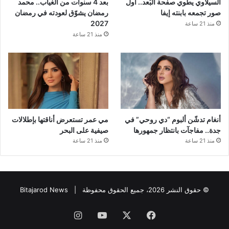
السيلاوي يطوي صفحة البُعد.. أول
بعد 4 سنوات من الغياب.. محمد
صور تجمعه بابنته إيفا
رمضان يشوّق لعودته في رمضان
2027
منذ 21 ساعة
منذ 21 ساعة
أنغام تدشّن ألبوم “دي روحي” في
مي عمر تستعرض أناقتها بإطلالات
جدة.. مفاجآت بانتظار جمهورها
صيفية على البحر
منذ 21 ساعة
منذ 21 ساعة
© حقوق النشر 2026، جميع الحقوق محفوظة |
Bitajarod News
فيسبوك
‫X
‫YouTube
انستقرام