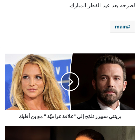
لطرحه بعد عيد الفطر المبارك.
main
بريتني
سبيرز
تلمّح
إلى
"علاقة
غراميّة
"
مع
بن
أفليك
بريتني سبيرز تلمّح إلى "علاقة غراميّة " مع بن أفليك
هيثم
سعيد