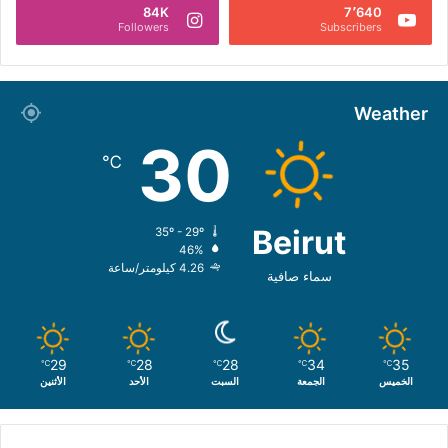
84K
7٬640
Followers
Subscribers
Weather
30
℃
Beirut
35º - 29º
46%
4.26 كيلومتر/ساعة
سماء صافية
29
28
28
34
35
℃
℃
℃
℃
℃
الخميس
الجمعة
السبت
الأحد
الأثنين