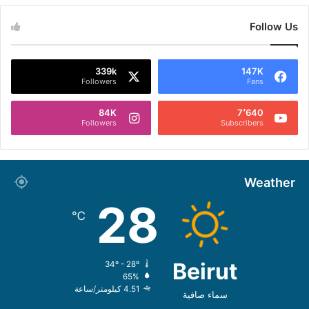
Follow Us
339k
147K
Followers
Fans
84K
7٬640
Followers
Subscribers
Weather
28
℃
Beirut
34º - 28º
65%
4.51 كيلومتر/ساعة
سماء صافية