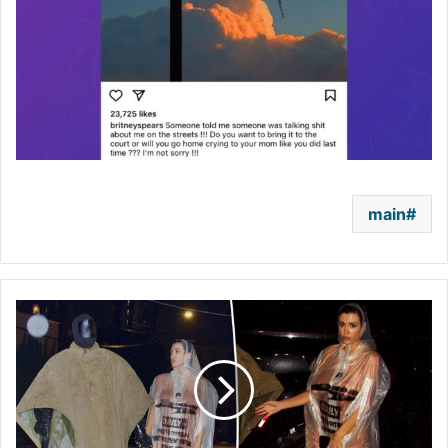
main
بيانكا
سينسوري
بإطلالة
تخطت
المعقول..
خرجت
عارية