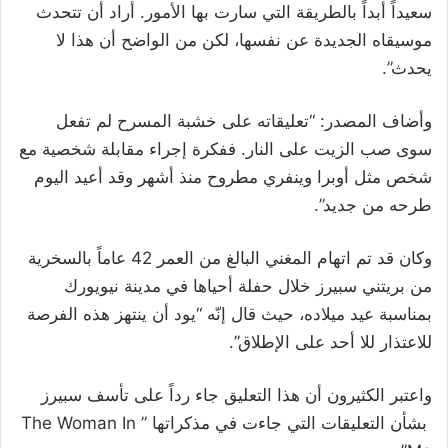
سعيداً أبداً بالطريقة التي سارت بها الأمور. أراد أن تتحدث
موسيقاه الجديدة عن نفسها، لكن من الواضح أن هذا لا
يحدث”.
وأضاف المصدر: “تعليقاته على خشبة المسرح لم تفعل
سوى صب الزيت على النار. ففكرة إجراء مقابلة شخصية مع
شخص مثل أوبرا وينفري مطروح منذ أشهر وقد أعيد اليوم
طرحه من جديد”.
وكان قد تم اتهام المغني البالغ من العمر 42 عاماً بالسخرية
من بريتني سبيرز خلال حفلة أحياها في مدينة نيويورك
بمناسبة عيد ميلاده، حيث قال إنّه “يود أن ينتهز هذه الفرصة
للاعتذار للا أحد على الإطلاق”.
واعتبر الكثيرون أن هذا التعليق جاء رداً على تأسف سبيرز
بشأن التعليقات التي جاءت في مذكراتها ” The Woman In