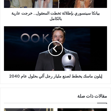
بالكامل
بيانكا سينسوري بإطلالة تخطت المعقول.. خرجت عارية
بالكامل
إيلون
ماسك
يخطط
لصنع
مليار
رجل
آلي
بحلول
عام
2040
إيلون ماسك يخطط لصنع مليار رجل آلي بحلول عام 2040
مقالات ذات صلة