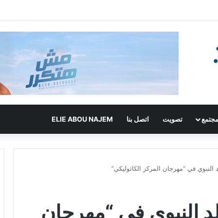
جتمع
تصويت
اتصل بنا
ELIE ABOU NAJEM
 النبوي في “مهرجان المركز الكاثوليكي”
د النبوي في “مهرجان