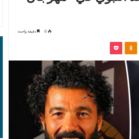
0
دقيقة واحدة
‫Pocket
Odnoklassniki