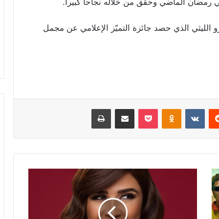
رمضان الماضي وحقق من خلاله نجاحاً كبيراً.
و الليثي الذي حصد جائزة التميّز الإعلامي عن مجمل
ريست
Odnoklassniki
‫Pocket
مشاركة عبر البريد
طباعة
"متزعليش
هيرجع"..
ياسمين
عبد
العزيز