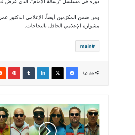
دوره في مسلسل “رسالة الإمام”، الذي عُرض في 
ومن ضمن المكرّمين أيضاً، الإعلامي الدكتور عمر
مشواره الإعلامي الحافل بالنجاحات.
main
فيسبوك
‫X
لينكدإن
بينتي
شاركها
"فوي!
فوي!
فوي!"
أفضل
فيلم