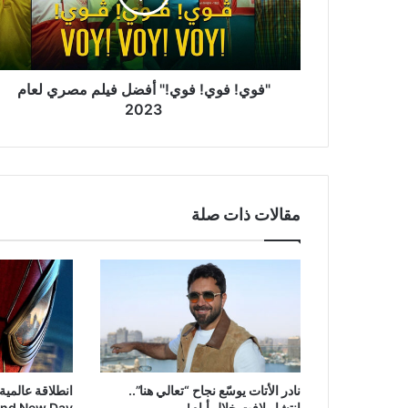
مصري
لعام
2023
"فوي! فوي! فوي!" أفضل فيلم مصري لعام
2023
مقالات ذات صلة
نادر الأتات يوسّع نجاح “تعالي هنا”..
انطلاقة عالمية
إنتشار لافت خلال أيام!
and New Day