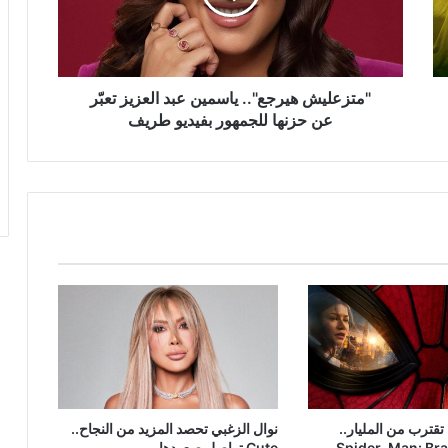
تعبّر
عن
حزنها
للجمهور
بفيديو
"متزعليش هيرجع".. ياسمين عبد العزيز تعبّر
طريف
عن حزنها للجمهور بفيديو طريف
 تقترب من المليار..
نوال الزغبي تحصد المزيد من النجاح..
Spider-Man: Br
Cute تواصل صعودها