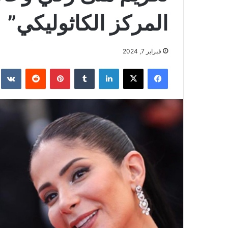
المركز الكاثوليكي”
فبراير 7, 2024
فيسبوك
‫X
لينكدإن
بينتيريست