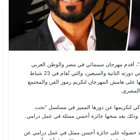
”، أقدم مهرجان سينمائي في مصر والوطن العربي
والشرق الأوسط، عن أسماء الفنانين المكرّمين في دورته الثانية والسبعين، والتي تُقام في 23 شباط
يمها على هامش المهرجان لتكريم رموز الفن والمجتمع
 المصري.
ى زكي لتكريمها عن دورها المميز في مسلسل “تحت
 وذلك بعد منحها جائزة أحسن ممثلة في عمل درامي.
ه بعد حصوله على جائزة أحسن ممثل في عمل درامي عن