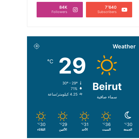
84K
7٬640
Followers
Subscribers
Weather
29
℃
Beirut
30º - 29º
71%
4.25 كيلومتر/ساعة
سماء صافية
30
29
31
36
30
℃
℃
℃
℃
℃
الجمعة
السبت
الأحد
الأثنين
الثلاثاء