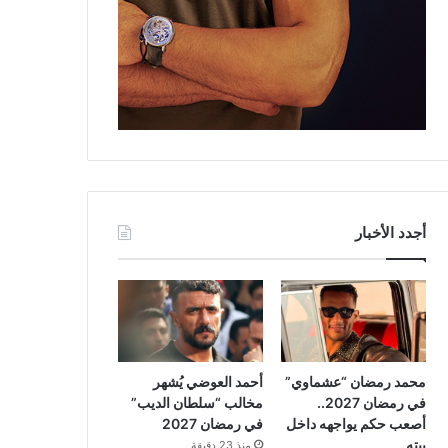
أجدد الأخبار
محمد رمضان “عشماوي”
أحمد العوضي يُشهر
في رمضان 2027..
مخالب “سلطان الديب”
أصعب حكم يواجهه داخل
في رمضان 2027
بيته
منذ 23 دقيقة