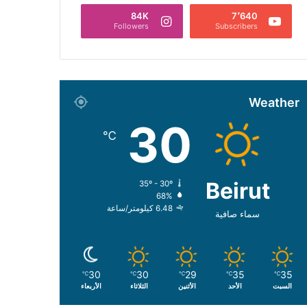
84K
7٬640
Followers
Subscribers
Weather
30
℃
Beirut
35º - 30º
68%
6.48 كيلومتر/ساعة
سماء صافية
30
30
29
35
35
℃
℃
℃
℃
℃
السبت
الأحد
الأثنين
الثلاثاء
الأربعاء