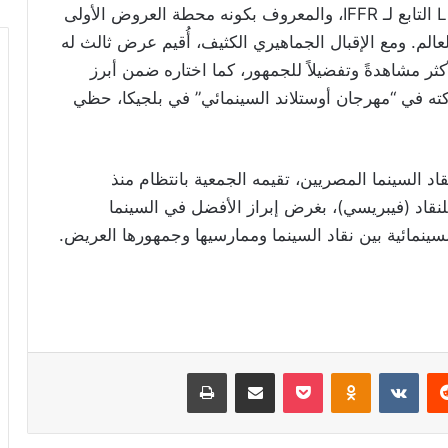
السينمائي الدولي” ضمن نشاط برنامج Limelight التابع لـ IFFR، والمعروف بكونه محطة العروض الأولى
العالم. ومع الإقبال الجماهيري الكثيف، أُقيم عرض ثالث له
ثر مشاهدةً وتفضيلاً للجمهور، كما اختاره ضمن أبرز
كته في “مهرجان أوستلاند السينمائي” في بلجيكا، حظي
 نقاد السينما المصريين، تقيمه الجمعية بانتظام منذ
د الدولي للنقاد (فيبريسي)، بغرض إبراز الأفضل في السينما
السينمائية بين نقاد السينما وممارسيها وجمهورها العريض.
ريست
Odnoklassniki
‫Pocket
مشاركة عبر البريد
طباعة