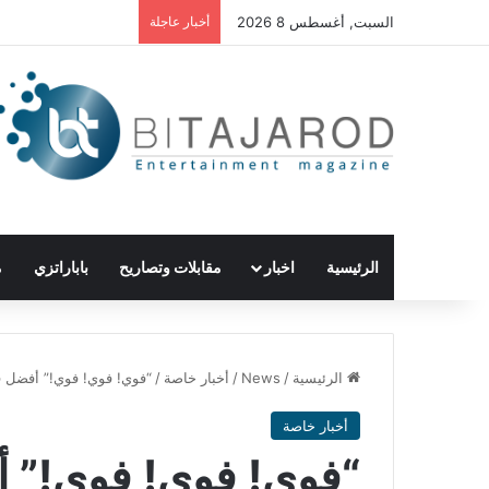
السبت, أغسطس 8 2026
أخبار عاجلة
الرئيسية
اخبار
مقابلات وتصاريح
باباراتزي
م
الرئيسية
/
News
/
أخبار خاصة
/
“فوي! فوي! فوي!” أفضل فيل
أخبار خاصة
“فوي! فوي! فوي!” 