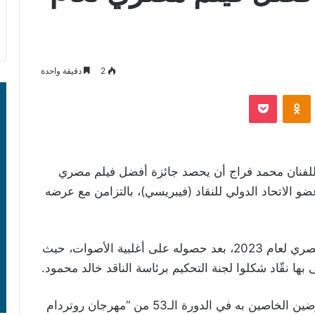
2
دقيقة واحدة
‫Pocket
Odnoklassniki
للفنان محمد فراج أن يحصد جائزة أفضل فيلم مصري
ين وعضو الاتحاد الدولي للنقاد (فيبريسي)، بالتزامن مع عرضه
وجاء إعلان الجمعية اختيار الفيلم كأحسن فيلم مصري لعام 2023، بعد حصوله على أغلبية الأصوات، حيث
وكان الفيلم قد رفع لافتة “كامل العدد” خلال العرضين الخاصين به في الدورة الـ53 من “مهرجان روتردام