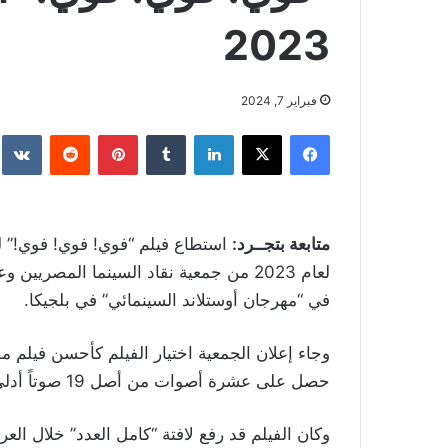
2023
فبراير 7, 2024
فيسبوك
‫X
لينكدإن
بينتيريست
متابعة بتجــرد:
استطاع فيلم “فوي! فوي! فوي!” 
لعام 2023 من جمعية نقاد السينما المصري
في “مهرجان أوستلاند السينمائي” في بلجيكا.
حصل على عشرة أصوات من أصل 19 صوتاً أدلى بها نقّاد شكلوا لجنة التحكيم برئاسة الناقد خالد محمود.