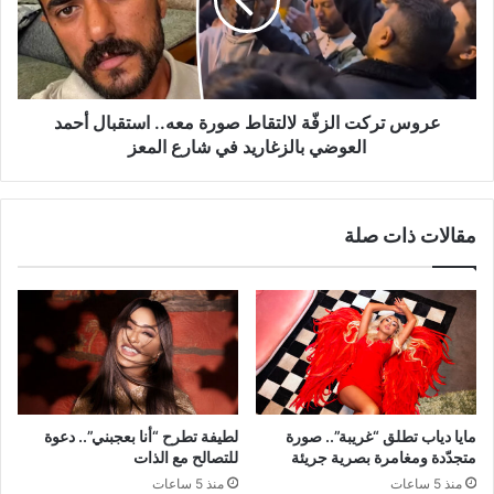
صورة
معه..
استقبال
أحمد
العوضي
بالزغاريد
عروس تركت الزفّة لالتقاط صورة معه.. استقبال أحمد
في
العوضي بالزغاريد في شارع المعز
شارع
المعز
مقالات ذات صلة
مايا دياب تطلق “غريبة”.. صورة
لطيفة تطرح “أنا بعجبني”.. دعوة
متجدّدة ومغامرة بصرية جريئة
للتصالح مع الذات
منذ 5 ساعات
منذ 5 ساعات