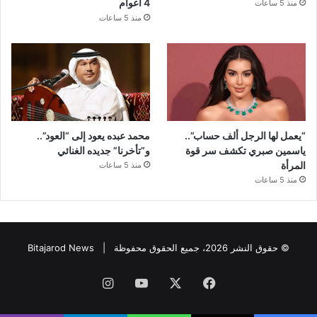
4 أعوام
منذ 5 ساعات
منذ 5 ساعات
“يعمل لها الرجل ألف حساب”..
محمد عبده يعود إلى “العود”..
ياسمين صبري تكشف سر قوة
و”تأخرنا” جديده الغنائي
المرأة
منذ 5 ساعات
منذ 5 ساعات
© حقوق النشر 2026، جميع الحقوق محفوظة |
Bitajarod News
فيسبوك
‫X
‫YouTube
انستقرام