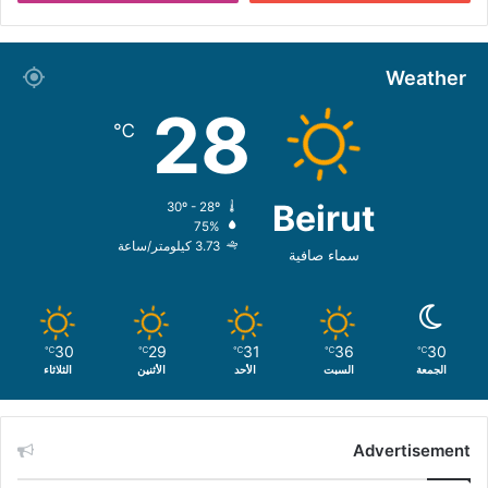
Weather
28
℃
Beirut
30º - 28º
75%
3.73 كيلومتر/ساعة
سماء صافية
30
29
31
36
30
℃
℃
℃
℃
℃
الجمعة
السبت
الأحد
الأثنين
الثلاثاء
Advertisement