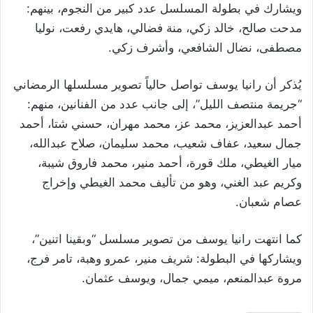
ويشارك في بطولة المسلسل عدد كبير من النجوم، بينهم:
مدحت صالح، خالد زكي، منة فضالي، هايدي رفعت، نوليا
مصطفى، نضال الشافعي، وأشرف زكي.
يُذكر أن رانيا يوسف تواصل حالياً تصوير مسلسلها الرمضاني
“جريمة منتصف الليل”، إلى جانب عدد من الفنانين، منهم:
أحمد عبدالعزيز، محمد عز، محمد مهران، حسني شتا، أحمد
جمال سعيد، عفاف شعيب، محمد سليمان، صلاح عبدالله،
ميار الغيطي، ملك قورة، أحمد منير، محمد فاروق شيبة،
وكريم عبد الغني، وهو من تأليف محمد الغيطي وإخراج
عصام شعبان.
كما انتهت رانيا يوسف من تصوير مسلسل “وبقينا اتنين”،
ويشاركها في البطولة: شريف منير، عمرو وهبة، تامر فرج،
مروة عبدالمنعم، ميمي جمال، ويوسف عثمان.