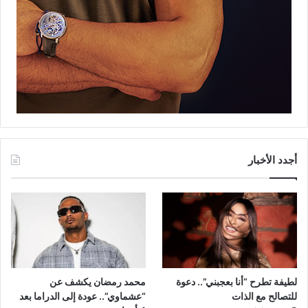
أجدد الأخبار
لطيفة تطرح “أنا بعجبني”.. دعوة
محمد رمضان يكشف عن
للتصالح مع الذات
“عشماوي”.. عودة إلى الدراما بعد