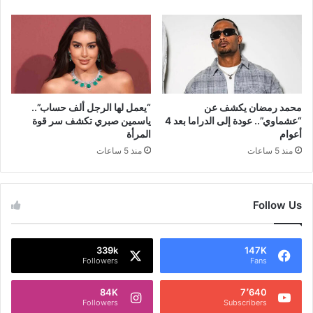
محمد رمضان يكشف عن
“يعمل لها الرجل ألف حساب”..
“عشماوي”.. عودة إلى الدراما بعد 4
ياسمين صبري تكشف سر قوة
أعوام
المرأة
منذ 5 ساعات
منذ 5 ساعات
Follow Us
339k
147K
Followers
Fans
84K
7٬640
Followers
Subscribers