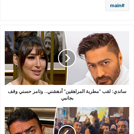
main
ساندي:
لقب
"مطربة
المراهقين"
أدهشني..
وتامر
حسني
وقف
بجانبي
ساندي: لقب "مطربة المراهقين" أدهشني.. وتامر حسني وقف
بجانبي
عروس
تركت
الزفّة
لالتقاط