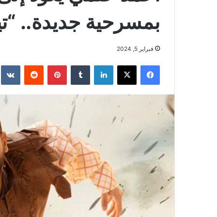
بمسرحية جديدة.. “تيي
فبراير 5, 2024
فيسبوك
‫X
لينكدإن
بينتيريست