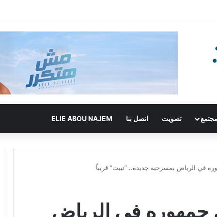
جتمع
تصويت
اتصل بنا
ELIE ABOU NAJEM
ه في الرياض بمسرحية جديدة.. “تييت” قريباً
 جمهوره في الرياض