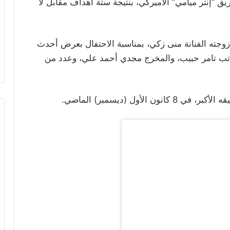
يق “إنتر ميامي” الأميركي، بنتيجة ستة أهداف مقابل لا
وجته الفنانة منى زكي، بمناسبة الاحتفال بعرض أحدث
لعدل، والكاتب تامر حبيب، والمخرج مجدي أحمد علي، وعدد من
أول (ديسمبر) الماضي.