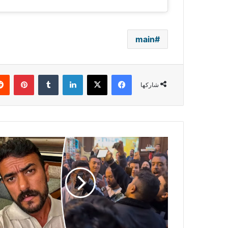
main
فيسبوك
‫X
لينكدإن
بينتي
شاركها
عروس
تركت
الزفّة
لالتقاط
صورة
معه..
استقبال
أحمد
العوضي