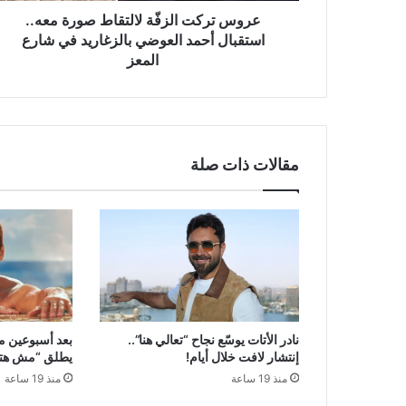
بالزغاريد
عروس تركت الزفّة لالتقاط صورة معه..
في
استقبال أحمد العوضي بالزغاريد في شارع
شارع
المعز
المعز
مقالات ذات صلة
نادر الأتات يوسّع نجاح “تعالي هنا”..
بعد أسبوعين م
إنتشار لافت خلال أيام!
يطلق “مش هتكر
منذ 19 ساعة
منذ 19 ساعة