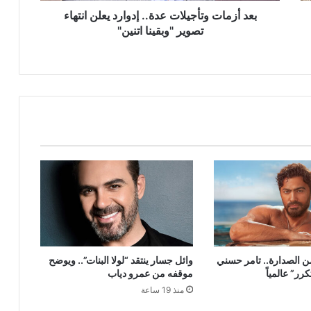
اتنين"
بعد أزمات وتأجيلات عدة.. إدوارد يعلن انتهاء
تصوير "وبقينا اتنين"
ن الصدارة.. تامر حسني
وائل جسار ينتقد “لولا البنات”.. ويوضح
ر” عالمياً
موقفه من عمرو دياب
منذ 19 ساعة