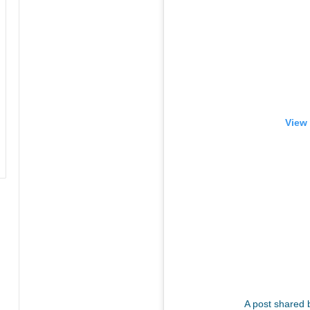
View 
A post share