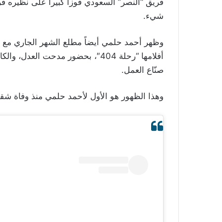
فريق “النصر” السعودي فوزاً كبيراً على نظيره فر
شيء.
وظهر أحمد حلمي أيضاً مطلع الشهر الجاري مع ز
أفلامها “رحلة 404″، بحضور مدحت ا
صنّاع العمل.
وهذا الظهور هو الأول لأحمد حلمي منذ وفاة شقيقه الأكبر، في 8 كانون ال