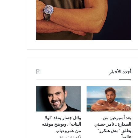
أجدد الأخبار
بعد أسبوعين من
وائل جسار ينتقد “لولا
الصدارة.. تامر حسني
البنات”.. ويوضح موقفه
يطلق “مش هتكرر”
من عمرو دياب
عالمياً
منذ 19 ساعة