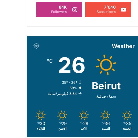
84K
7٬640
Followers
Subscribers
Weather
26
℃
Beirut
35º - 26º
58%
3.84 كيلومتر/ساعة
سماء صافية
30
29
28
36
35
℃
℃
℃
℃
℃
الجمعة
السبت
الأحد
الأثنين
الثلاثاء