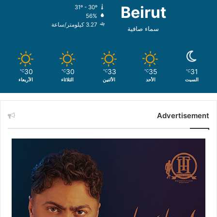
Beirut
31º - 30º
56%
3.27 كيلومتر/ساعة
سماء صافية
30
30
33
35
31
℃
℃
℃
℃
℃
السبت
الأحد
الأثنين
الثلاثاء
الأربعاء
Advertisement