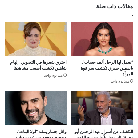
مقالات ذات صلة
“يعمل لها الرجل ألف حساب”..
احترق شعرها في التصوير.. إلهام
ياسمين صبري تكشف سر قوة
شاهين تكشف أصعب مشاهدها
المرأة
منذ يوم واحد
منذ يوم واحد
الكشف عن أسرار عبد الرحمن أبو
وائل جسار ينتقد “لولا البنات”..
زهرة: كان يسارياً والمسرح القومي
ويوضح موقفه من عمرو دياب