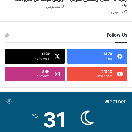
بيته
منذ يومين
منذ يوم واحد
Follow Us
339k
147K
Followers
Fans
84K
7٬640
Followers
Subscribers
Weather
31
℃