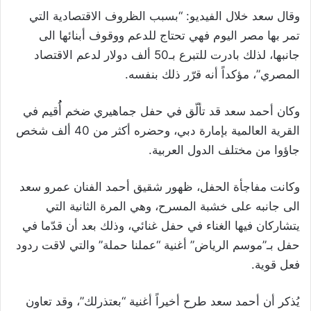
وقال سعد خلال الفيديو: “بسبب الظروف الاقتصادية التي
تمر بها مصر اليوم فهي تحتاج للدعم ووقوف أبنائها الى
جانبها، لذلك بادرت للتبرع بـ50 ألف دولار لدعم الاقتصاد
المصري”، مؤكداً أنه قرّر ذلك بنفسه.
وكان أحمد سعد قد تألّق في حفل جماهيري ضخم أُُقيم في
القرية العالمية بإمارة دبي، وحضره أكثر من 40 ألف شخص
جاؤوا من مختلف الدول العربية.
وكانت مفاجأة الحفل، ظهور شقيق أحمد الفنان عمرو سعد
الى جانبه على خشبة المسرح، وهي المرة الثانية التي
يتشاركان فيها الغناء في حفل غنائي، وذلك بعد أن قدّما في
حفل بـ”موسم الرياض” أغنية “عملنا حملة” والتي لاقت ردود
فعل قوية.
يُذكر أن أحمد سعد طرح أخيراً أغنية “بعتذرلك”، وقد تعاون