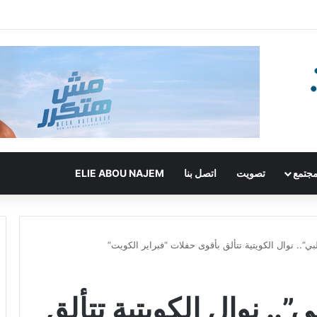
جتمع
تصويت
اتصل بنا
ELIE ABOU NAJEM
ي”.. نوال الكويتية تتألق بأقوى حفلات “فبراير الكويت”
.. نوال الكويتية تتألق