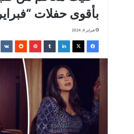
بأقوى حفلات “فبراير
فبراير 4, 2024
فيسبوك
‫X
لينكدإن
بينتيريست