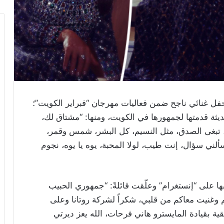
حفل غنائي ناجح ضمن فعاليات مهرجان “فبراير الكويت”؛
ثة قدمتها لجمهورها في الكويت، ومنها: “مشتاق لك،
 تبغى الصدق، مثل النسيم، كل البشر، شمس وقمر،
ألني سؤال، إنت طيب، لولا المحبة، يوه يا يوه، نجوم
ا على “إنستغرام” وعلّقت قائلةً: “جمهوري الحبيب
 وغنيت معاكم من قلبي، شكراً لشركة روتانا وعلى
ة بقيادة المايسترو هاني فرحات، الله يعز ديرتي