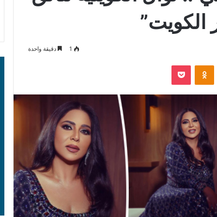
 الكويت”
1
دقيقة واحدة
‫Pocket
Odnoklassniki