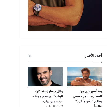
أجدد الأخبار
بعد أسبوعين من
وائل جسار ينتقد “لولا
الصدارة.. تامر حسني
البنات”.. ويوضح موقفه
يطلق “مش هتكرر”
من عمرو دياب
عالمياً
منذ 19 ساعة