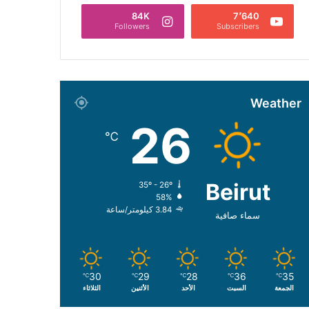
84K
7٬640
Followers
Subscribers
Weather
26
℃
Beirut
35º - 26º
58%
3.84 كيلومتر/ساعة
سماء صافية
30
29
28
36
35
℃
℃
℃
℃
℃
الجمعة
السبت
الأحد
الأثنين
الثلاثاء