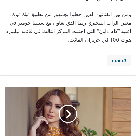
ومن بين الفنانين الذين حظوا بجمهور من تطبيق تيك توك،
مغني الراب النيجيري ريما الذي تعاون مع سيلينا جوميز في
أغنية “كام داون” التي احتلت المركز الثالث في قائمة بيلبورد
هوت 100 في حزيران الفائت.
main
بعد
الحكم
بسجنها..
مفاجآت
جديدة
في
قضية
نسرين