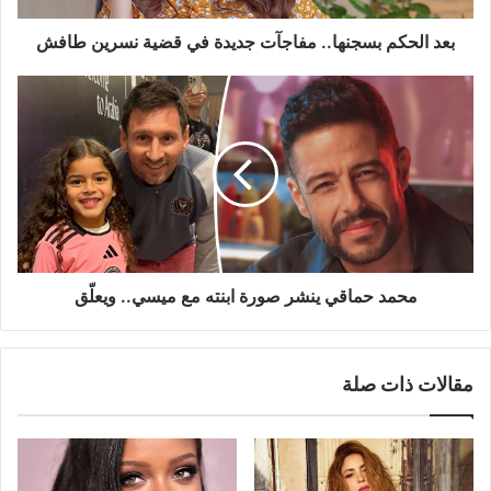
طافش
بعد الحكم بسجنها.. مفاجآت جديدة في قضية نسرين طافش
محمد
حماقي
ينشر
صورة
ابنته
مع
ميسي..
ويعلّق
محمد حماقي ينشر صورة ابنته مع ميسي.. ويعلّق
مقالات ذات صلة