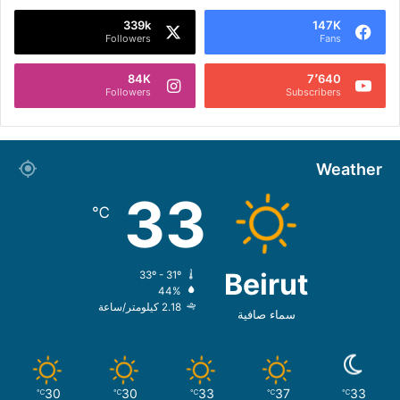
339k
147K
Followers
Fans
84K
7٬640
Followers
Subscribers
Weather
33
℃
Beirut
33º - 31º
44%
2.18 كيلومتر/ساعة
سماء صافية
30
30
33
37
33
℃
℃
℃
℃
℃