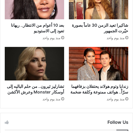
شاكيرا تعيد الزمن 30 عاماً بصورة
بعد 10 أعوام من الانتظار.. ريهانا
حيّرت الجمهور
تعود إلى الاستوديو
منذ يوم واحد
منذ يوم واحد
زندايا وتوم هولاند يحتفلان بزفافهما
تشارليز ثيرون.. من حلم الباليه إلى
سرّاً.. هواتف ممنوعة وكلفة ضخمة
أوسكار Monster وعرش الأكشن
منذ يوم واحد
منذ يوم واحد
Follow Us