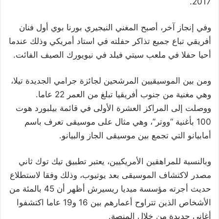
2017.
وفي إنجاز آخر، أصبح المغني النيجيري بورنا بوي أول فنان
أفريقي تباع جميع تذاكر حفلته في استاد أمريكي وذلك عندما
أحيا حفلا في ملعب سيتي فيلد في نيويورك الصيف الفائت.
ومن بين الموسيقيين المرشحين لجائزة جرامي الجديدة تيلا،
وهي مغنية من جنوب أفريقيا تبلغ من العمر 22 عاما.
ووصلت إلى المراكز العشرة الأولى في قائمة بيلبورد هوت
100 بأغنية “ووتر”، وهي مثال على موسيقى تعرف باسم
أمابيانو التي تجمع بين موسيقى الجاز والبيانو.
وبالنسبة للمراهقين الأمريكيين، يعتبر تطبيق تيك توك ثاني
مصدر لاكتشاف الموسيقى بعد يوتيوب، وذلك وفقا لاستطلاع
حديث أجرته مؤسسة ميديا ريسيرش أظهر أن 45 بالمئة من
الأشخاص الذين تتراوح أعمارهم بين 16 و19 عاما اكتشفوا
أغاني جديدة من خلال المنصة.