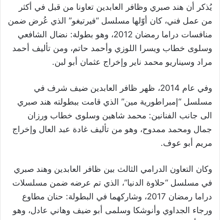
يُذكر أن هند صبري وظافر العابدين تعاونا من قبل في أكثر
من عمل فني، كان أوّلها مسلسل “فيرتيغو” الذي عُرض ضمن
منافسات دراما رمضان 2012، وهو بطولة: نضال الشافعي
وسلوى خطاب ويسرا اللوزي وأحمد حاتم، ومن تأليف أحمد
مراد وسيناريو محمد ناير وإخراج عثمان أبو لبن.
وفي عام 2014، ظهر ظافر العابدين ضيف شرف في
مسلسل “إمبراطورية مين” الذي قامت ببطولته هند صبري
الى جانب الفنانين: محمد شاهين وسلوى خطاب ورزان
جمال ومحمد ممدوح، وهو من تأليف غادة عبد العال وإخراج
مريم أبو عوف.
وكان التعاون الدرامي الثالث بين ظافر العابدين وهند صبري
في مسلسل “حلاوة الدنيا”، الذي تم عرضه ضمن مسلسلات
دراما رمضان 2017، وشاركهما في البطولة: حنان مطاوع
ورجاء الجداوي وأنوشكا وسلمى أبو ضيف وهاني عادل، وهو