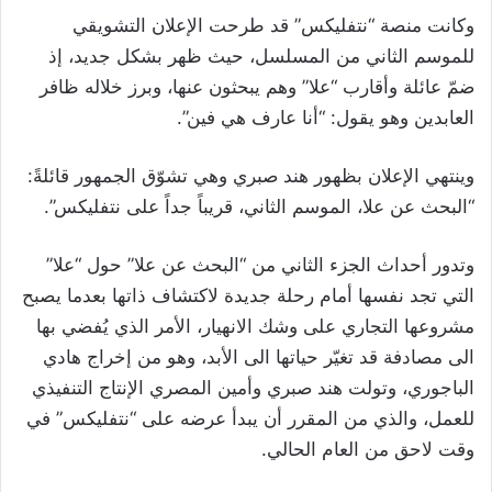
وكانت منصة “نتفليكس” قد طرحت الإعلان التشويقي
للموسم الثاني من المسلسل، حيث ظهر بشكل جديد، إذ
ضمّ عائلة وأقارب “علا” وهم يبحثون عنها، وبرز خلاله ظافر
العابدين وهو يقول: “أنا عارف هي فين”.
وينتهي الإعلان بظهور هند صبري وهي تشوّق الجمهور قائلةً:
“البحث عن علا، الموسم الثاني، قريباً جداً على نتفليكس”.
وتدور أحداث الجزء الثاني من “البحث عن علا” حول “علا”
التي تجد نفسها أمام رحلة جديدة لاكتشاف ذاتها بعدما يصبح
مشروعها التجاري على وشك الانهيار، الأمر الذي يُفضي بها
الى مصادفة قد تغيّر حياتها الى الأبد، وهو من إخراج هادي
الباجوري، وتولت هند صبري وأمين المصري الإنتاج التنفيذي
للعمل، والذي من المقرر أن يبدأ عرضه على “نتفليكس” في
وقت لاحق من العام الحالي.