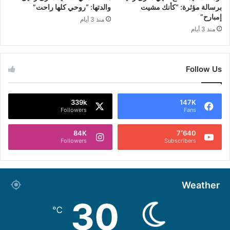
برسالة مؤثرة: “كأنك مشيت
والدتها: “روحي كلها راحت”
إمبارح”
منذ 3 أيام
منذ 3 أيام
Follow Us
339k
147K
Followers
Fans
84K
7٬640
Followers
Subscribers
Weather
30
℃