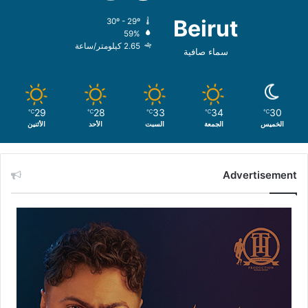
Beirut
30º - 29º
59%
2.65 كيلومتر/ساعة
سماء صافية
29
28
33
34
30
℃
℃
℃
℃
℃
الخميس
الجمعة
السبت
الأحد
الأثنين
Advertisement