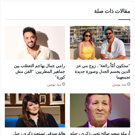
مقالات ذات صلة
“ستكون أمّاً رائعة”.. زوج مي عز
رامي جمال يهاجم التعصّب بين
الدين يحسم الجدل وصورة جديدة
جماهير المطربين: “الفن مش
تجمعهما
كورة”
منذ يومين
منذ يومين
أرملة سعيد صالح تحيي ذكرى رحيله
هالة صدقي تستعيد ذكرى رحيل