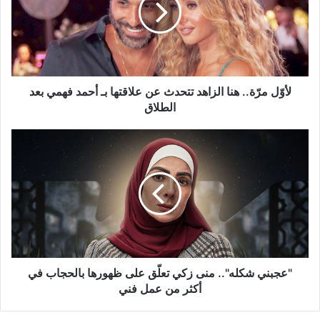
تتحدث
عن
علاقتها
بـ
أحمد
فهمي
لأوّل مرّة.. هنا الزاهد تتحدث عن علاقتها بـ أحمد فهمي بعد
بعد
الطلاق
الطلاق
"عجبني
شكله"..
منى
زكي
تعلّق
على
ظهورها
بالحجاب
في
أكثر
"عجبني شكله".. منى زكي تعلّق على ظهورها بالحجاب في
من
أكثر من عمل فني
عمل
فني