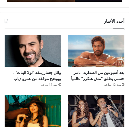
أجدد الأخبار
بعد أسبوعين من الصدارة.. تامر
وائل جسار ينتقد “لولا البنات”..
حسني يطلق “مش هتكرر” عالمياً
ويوضح موقفه من عمرو دياب
منذ 12 ساعة
منذ 12 ساعة