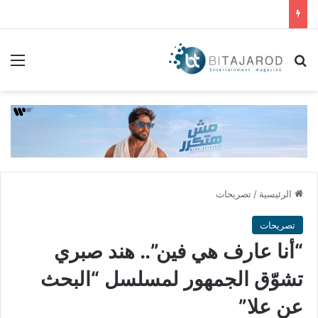
بحث عن
الق
الرئيسية
/
تصريحات
تصريحات
“أنا عارف هي فين”.. هند صبري
تشوّق الجمهور لمسلسل “البحث
عن علا”