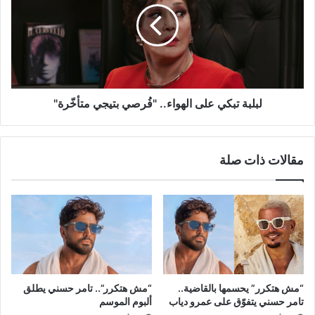
الهواء..
"فُرصي
بتيجي
متأخّرة"
لبلبة تبكي على الهواء.. "فُرصي بتيجي متأخّرة"
مقالات ذات صلة
“مش هتكرر” يحسمها بالقاضية..
“مش هتكرر”.. تامر حسني يطلق
تامر حسني يتفوّق على عمرو دياب
ألبوم الموسم