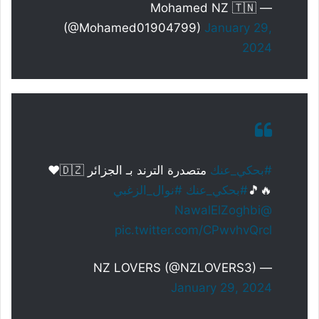
— Mohamed NZ 🇹🇳
(@Mohamed01904799)
January 29,
2024
#بحكي_عنك
متصدرة الترند بـ الجزائر 🇩🇿❤️
🔥🎵
#بحكي_عنك
#نوال_الزغبي
@NawalElZoghbi
pic.twitter.com/CPwvhvQrcl
— NZ LOVERS (@NZLOVERS3)
January 29, 2024