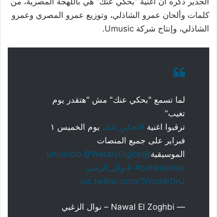
الجدير ذكره أن أغنية “بحكي عنك” هي باللهجة المصرية، من
كلمات وألحان عمرو الشاذلي، وتوزيع عمرو المصري وعمرو
الشاذلي، وإنتاج شركة Umusic.
لما تسمع "بحكي عنك" مش "هتقدر يوم
تغيب"
ترقبوا اغنية
#بحكي_عنك
يوم الخميس ١
فبراير على جميع المنصات
الموسيقية
@umusiclb
@WataryDigital
#bahkiaanak
#نوال_الزغبي
pic.twitter.com/5IYpd8rDrU
— Nawal El Zoghbi – نوال الزغبي