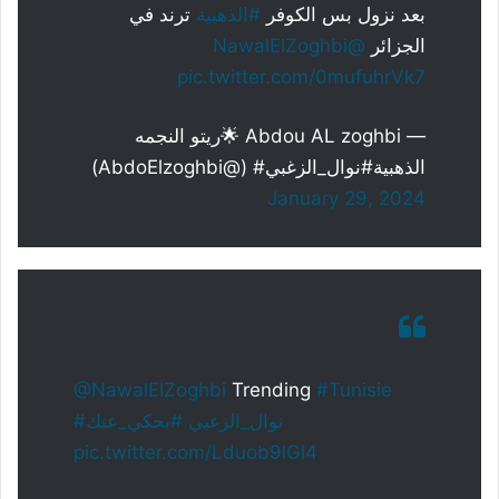
بعد نزول بس الكوفر
#الذهبية
ترند في
الجزائر
@NawalElZoghbi
pic.twitter.com/0mufuhrVk7
— Abdou AL zoghbi 🌟ريتو النجمه
الذهبية#نوال_الزغبي# (@AbdoElzoghbi)
January 29, 2024
@NawalElZoghbi
Trending
#Tunisie
#نوال_الزغبي
#بحكي_عنك
pic.twitter.com/Lduob9lGl4