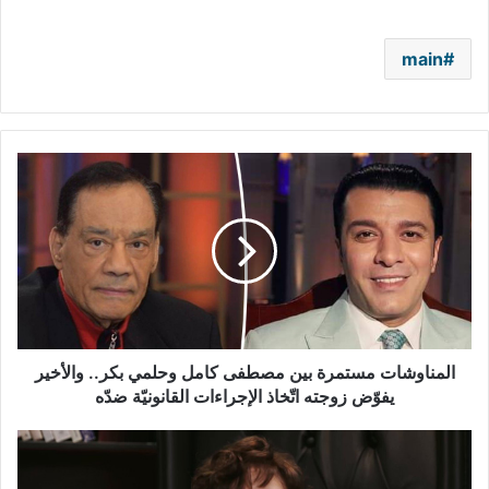
main
المناوشات
مستمرة
بين
مصطفى
كامل
وحلمي
بكر..
والأخير
يفوّض
زوجته
المناوشات مستمرة بين مصطفى كامل وحلمي بكر.. والأخير
اتّخاذ
يفوّض زوجته اتّخاذ الإجراءات القانونيّة ضدّه
الإجراءات
القانونيّة
لبلبة
ضدّه
تبكي
على