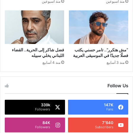
منذ أسبوعين
منذ أسبوعين
“مش هتكرر”.. تامر حسني يكتب
فضل شاكر إلى الحرية.. القضاء
فصلًا جديدًا في الموسيقى العربية
اللبناني يخلي سبيله
منذ 3 أسابيع
منذ 4 أسابيع
Follow Us
339k
147K
Followers
Fans
84K
7٬640
Followers
Subscribers