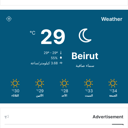
Weather
29
℃
Beirut
29º - 29º
55%
3.68 كيلومتر/ساعة
سماء صافية
30
29
28
33
34
℃
℃
℃
℃
℃
الجمعة
السبت
الأحد
الأثنين
الثلاثاء
Advertisement