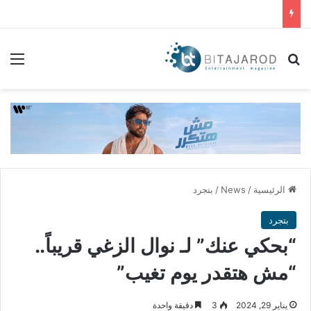
بحث عن
الق
الرئيسية
/
News
/
بتجرد
بتجرد
“بحكي عنك” لـ نوال الزغي قريباً..
“مش هتقدر يوم تغيب”
يناير 29, 2024
3
دقيقة واحدة