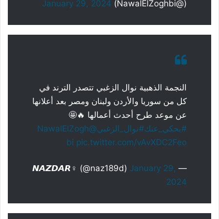
January 29, 2024
(@NawalElZoghbi)
النجمة الذهبية نوال الزغبي تتصدر الترند في
كل من سوريا والأردن ولبنان ومصر بعد أعلانها
عن موعد طرح أحدث أعمالها 🔥🤩
#بحكي_عنك
#نوال_الزغبي
@NawalElZogh
bi
pic.twitter.com/vAvXDC2Feo
January 29,
— 𝙉𝘼𝙕𝘿𝘼𝙍♀️ (@naz189d)
2024