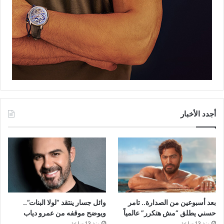
أجدد الأخبار
بعد أسبوعين من الصدارة.. تامر
وائل جسار ينتقد “لولا البنات”..
حسني يطلق “مش هتكرر” عالمياً
ويوضح موقفه من عمرو دياب
منذ 13 ساعة
منذ 13 ساعة