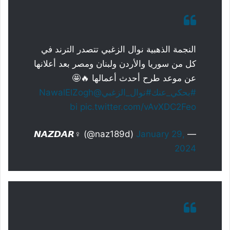
النجمة الذهبية نوال الزغبي تتصدر الترند في
كل من سوريا والأردن ولبنان ومصر بعد أعلانها
عن موعد طرح أحدث أعمالها 🔥🤩
#بحكي_عنك
#نوال_الزغبي
@NawalElZogh
bi
pic.twitter.com/vAvXDC2Feo
January 29,
— 𝙉𝘼𝙕𝘿𝘼𝙍♀️ (@naz189d)
2024