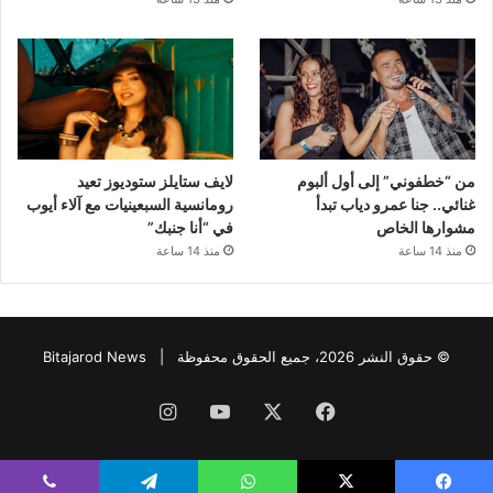
من “خطفوني” إلى أول ألبوم
لايف ستايلز ستوديوز تعيد
غنائي.. جنا عمرو دياب تبدأ
رومانسية السبعينيات مع آلاء أيوب
مشوارها الخاص
في “أنا جنبك”
منذ 14 ساعة
منذ 14 ساعة
© حقوق النشر 2026، جميع الحقوق محفوظة |
Bitajarod News
فيسبوك
‫X
‫YouTube
انستقرام