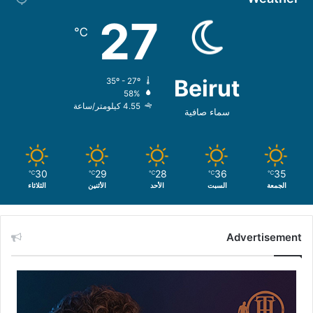
27
℃
Beirut
35º - 27º
58%
4.55 كيلومتر/ساعة
سماء صافية
30
29
28
36
35
℃
℃
℃
℃
℃
الجمعة
السبت
الأحد
الأثنين
الثلاثاء
Advertisement