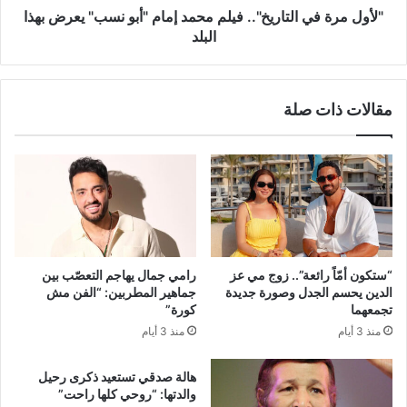
يعرض
"لأول مرة في التاريخ".. فيلم محمد إمام "أبو نسب" يعرض بهذا
بهذا
البلد
البلد
مقالات ذات صلة
“ستكون أمّاً رائعة”.. زوج مي عز
رامي جمال يهاجم التعصّب بين
الدين يحسم الجدل وصورة جديدة
جماهير المطربين: “الفن مش
تجمعهما
كورة”
منذ 3 أيام
منذ 3 أيام
هالة صدقي تستعيد ذكرى رحيل
والدتها: “روحي كلها راحت”