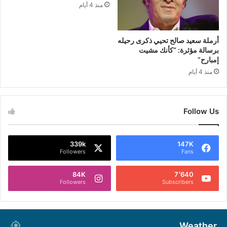
منذ 4 أيام
أرملة سعيد صالح تحيي ذكرى رحيله
برسالة مؤثرة: “كأنك مشيت
إمبارح”
منذ 4 أيام
Follow Us
339k
147K
Followers
Fans
84K
7٬640
Followers
Subscribers
Weather