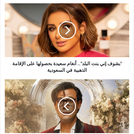
"بشوف
إني
بنت
البلد"..
أنغام
سعيدة
بحصولها
على
الإقامة
الذهبية
"بشوف إني بنت البلد".. أنغام سعيدة بحصولها على الإقامة
في
الذهبية في السعودية
السعودية
"لأول
مرة
في
التاريخ"..
فيلم
محمد
إمام
"أبو
نسب"