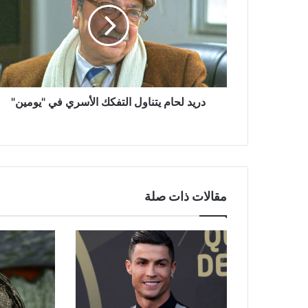
التفكك
الأسري
في
"يومين"
دريد لحام يتناول التفكك الأسري في "يومين"
مقالات ذات صلة