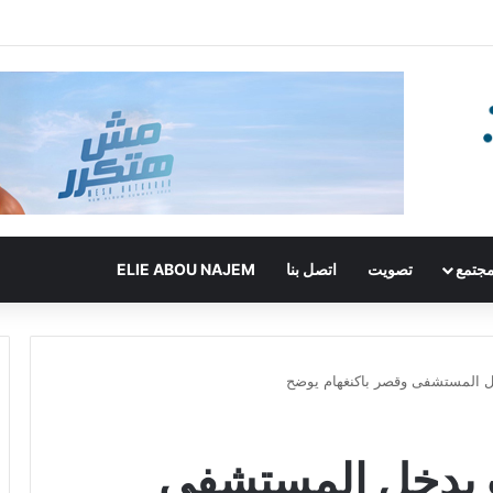
جتمع
تصويت
اتصل بنا
ELIE ABOU NAJEM
خل المستشفى وقصر باكنغهام يوضح
ث يدخل المستشفى