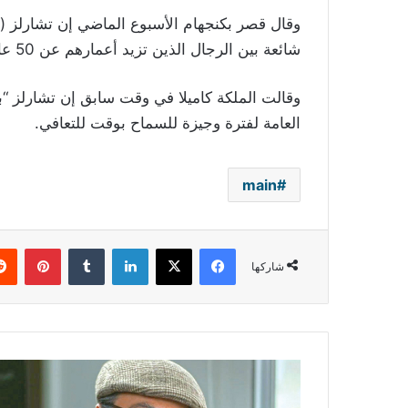
شائعة بين الرجال الذين تزيد أعمارهم عن 50 عاما.
وقالت الملكة كاميلا في وقت سابق إن تشارلز “بخي
العامة لفترة وجيزة للسماح بوقت للتعافي.
main
فيسبوك
‫X
لينكدإن
بينتي
شاركها
دريد
لحام
يتناول