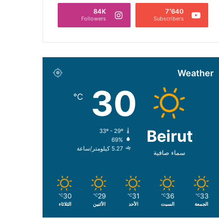
84K
7٬640
Followers
Subscribers
Weather
30
℃
Beirut
33º - 29º
69%
5.27 كيلومتر/ساعة
سماء صافية
30
29
31
36
33
℃
℃
℃
℃
℃
الجمعة
السبت
الأحد
الأثنين
الثلاثاء