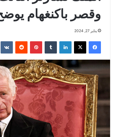
وقصر باكنغهام يوضح
يناير 27, 2024
فيسبوك
‫X
لينكدإن
بينتيريست