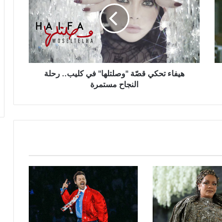
"وصلتلها"
في
كليب..
رحلة
النجاح
مستمرة
هيفاء تحكي قصّة "وصلتلها" في كليب.. رحلة
النجاح مستمرة