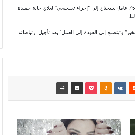
وقال قصر بكنجهام الأسبوع الماضي إن تشارلز (75 عاما) سيحتاج إلى “إجراء تصحيحي” لعلاج حالة حميدة
ر” و”يتطلع إلى العودة إلى العمل” بعد تأجيل ارتباطاته
ريست
Odnoklassniki
‫Pocket
مشاركة عبر البريد
طباعة
هيفاء
تحكي
قصّة