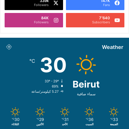
339k
147K
Followers
Fans
84K
7٬640
Followers
Subscribers
Weather
30
℃
Beirut
33º - 29º
69%
5.27 كيلومتر/ساعة
سماء صافية
30
29
31
36
33
℃
℃
℃
℃
℃
الجمعة
السبت
الأحد
الأثنين
الثلاثاء