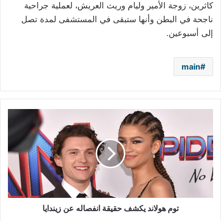
كاثرين، زوجة الأمير وليام وريث العريش، لعملية جراحية
ناجحة في البطن وأنها ستبقى في المستشفى لمدة تصل
إلى أسبوعين.
main
توم
هولاند
يكشف
حقيقة
انفصاله
عن
زيندايا
توم هولاند يكشف حقيقة انفصاله عن زيندايا