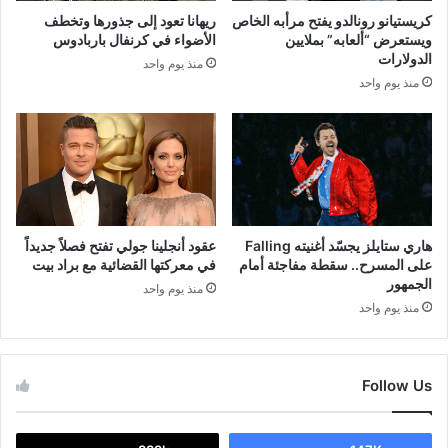
كريستيانو رونالدو يفتح مرأبه الخاص
ريهانا تعود إلى جذورها وتخطف
ويستعرض “ألعابه” بملايين
الأضواء في كرنفال باربادوس
الدولارات
منذ يوم واحد
منذ يوم واحد
هاري ستايلز يجسّد أغنيته Falling
عقود أنجلينا جولي تفتح فصلاً جديداً
على المسرح.. سقطة مفاجئة أمام
في معركتها القضائية مع براد بيت
الجمهور
منذ يوم واحد
منذ يوم واحد
Follow Us