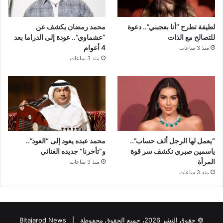
لطيفة تطرح “أنا بعجبني”.. دعوة
محمد رمضان يكشف عن
للتصالح مع الذات
“عشماوي”.. عودة إلى الدراما بعد
4 أعوام
منذ 3 ساعات
منذ 3 ساعات
“يعمل لها الرجل ألف حساب”..
محمد عبده يعود إلى “العود”..
ياسمين صبري تكشف سر قوة
و”تأخرنا” جديده الغنائي
المرأة
منذ 3 ساعات
منذ 3 ساعات
© حقوق النشر 2026، جميع الحقوق محفوظة |
Bitajarod News